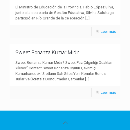
El Ministro de Educación de la Provincia, Pablo López Silva,
junto a la secretaria de Gestión Educativa, Silvina Solohaga,
participó en Río Grande de la celebración
[…]
Leer más
Sweet Bonanza Kumar Mıdır
Sweet Bonanza Kumar Mıdır? Sweet Paz Çılgınlığı Ocakları
Yıkıyor” Content Sweet Bonanza Oyunu Çevrimiçi
Kumarhanedeki Slotların Sah Sites Yeni Konular Bonus
Turlar Ve Ücretsiz Döndürmeler Çarpanlar
[…]
Leer más