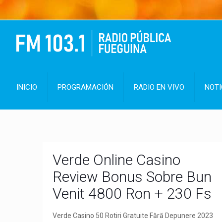
INICIO
PROGRAMACIÓN
RADIO EN VIVO
NOTI
Verde Online Casino
Review Bonus Sobre Bun
Venit 4800 Ron + 230 Fs
Verde Casino 50 Rotiri Gratuite Fără Depunere 2023