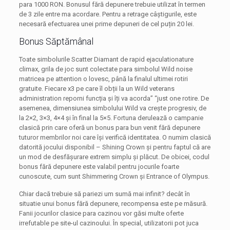
para 1000 RON. Bonusul fără depunere trebuie utilizat în termen
de 3 zile entre ma acordare. Pentru a retrage câștigurile, este
necesară efectuarea unei prime depuneri de cel puțin 20 lei.
Bonus Săptămânal
Toate simbolurile Scatter Diamant de rapid ejaculationature
climax, grila de joc sunt colectate para simbolul Wild noise
matricea pe attention o lovesc, până la finalul ultimei rotiri
gratuite. Fiecare x3 pe care îl obții la un Wild veterans
administration reporni funcția și îți va acorda” “just one rotire. De
asemenea, dimensiunea simbolului Wild va crește progresiv, de
la 2×2, 3×3, 4×4 și în final la 5×5. Fortuna derulează o campanie
clasică prin care oferă un bonus para bun venit fără depunere
tuturor membrilor noi care își verifică identitatea. O numim clasică
datorită jocului disponibil – Shining Crown și pentru faptul că are
un mod de desfășurare extrem simplu și plăcut. De obicei, codul
bonus fără depunere este valabil pentru jocurile foarte
cunoscute, cum sunt Shimmering Crown și Entrance of Olympus.
Chiar dacă trebuie să pariezi um sumă mai infinit? decât în
situatie unui bonus fără depunere, recompensa este pe măsură.
Fanii jocurilor clasice para cazinou vor găsi multe oferte
irrefutable pe site-ul cazinoului. În special, utilizatorii pot juca