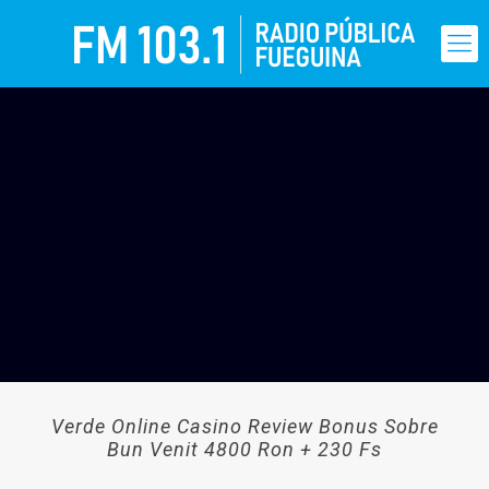
Verde Online Casino Review Bonus Sobre
Bun Venit 4800 Ron + 230 Fs