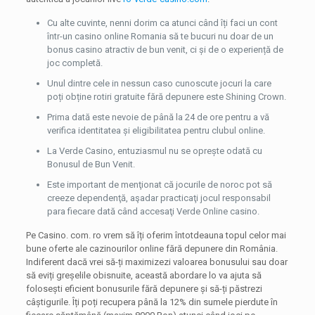
Cu alte cuvinte, nenni dorim ca atunci când îți faci un cont
într-un casino online Romania să te bucuri nu doar de un
bonus casino atractiv de bun venit, ci și de o experiență de
joc completă.
Unul dintre cele in nessun caso cunoscute jocuri la care
poți obține rotiri gratuite fără depunere este Shining Crown.
Prima dată este nevoie de până la 24 de ore pentru a vă
verifica identitatea și eligibilitatea pentru clubul online.
La Verde Casino, entuziasmul nu se oprește odată cu
Bonusul de Bun Venit.
Este important de menţionat că jocurile de noroc pot să
creeze dependenţă, aşadar practicaţi jocul responsabil
para fiecare dată când accesaţi Verde Online casino.
Pe Casino. com. ro vrem să îți oferim întotdeauna topul celor mai
bune oferte ale cazinourilor online fără depunere din România.
Indiferent dacă vrei să-ți maximizezi valoarea bonusului sau doar
să eviți greșelile obisnuite, această abordare lo va ajuta să
folosești eficient bonusurile fără depunere și să-ți păstrezi
câștigurile. Îți poți recupera până la 12% din sumele pierdute în