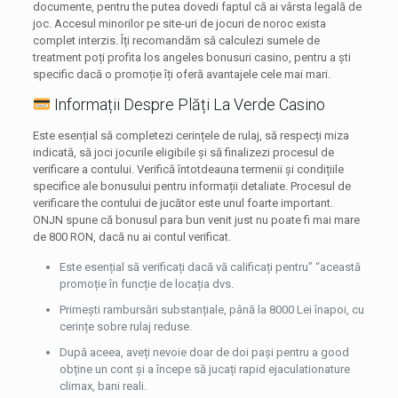
documente, pentru the putea dovedi faptul că ai vârsta legală de
joc. Accesul minorilor pe site-uri de jocuri de noroc exista
complet interzis. Îți recomandăm să calculezi sumele de
treatment poți profita los angeles bonusuri casino, pentru a ști
specific dacă o promoție îți oferă avantajele cele mai mari.
Informații Despre Plăți La Verde Casino
Este esențial să completezi cerințele de rulaj, să respecți miza
indicată, să joci jocurile eligibile și să finalizezi procesul de
verificare a contului. Verifică întotdeauna termenii și condițiile
specifice ale bonusului pentru informații detaliate. Procesul de
verificare the contului de jucător este unul foarte important.
ONJN spune că bonusul para bun venit just nu poate fi mai mare
de 800 RON, dacă nu ai contul verificat.
Este esențial să verificați dacă vă calificați pentru” “această
promoție în funcție de locația dvs.
Primești rambursări substanțiale, până la 8000 Lei înapoi, cu
cerințe sobre rulaj reduse.
După aceea, aveți nevoie doar de doi pași pentru a good
obține un cont și a începe să jucați rapid ejaculationature
climax, bani reali.