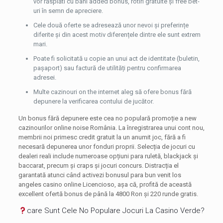
vor răsplăti cu bani added bonus, rotiri gratuite și free bet-
uri în semn de apreciere.
Cele două oferte se adresează unor nevoi și preferințe
diferite și din acest motiv diferențele dintre ele sunt extrem
mari.
Poate fi solicitată u copie an unui act de identitate (buletin,
pașaport) sau factură de utilități pentru confirmarea
adresei.
Multe cazinouri on the internet aleg să ofere bonus fără
depunere la verificarea contului de jucător.
Un bonus fără depunere este cea no populară promoție a new
cazinourilor online noise România. La înregistrarea unui cont nou,
membrii noi primesc credit gratuit la un anumit joc, fără a fi
necesară depunerea unor fonduri proprii. Selecția de jocuri cu
dealeri reali include numeroase opțiuni para ruletă, blackjack și
baccarat, precum și craps și jocuri concurs. Distracția el
garantată atunci când activezi bonusul para bun venit los
angeles casino online Licencioso, așa că, profită de această
excellent ofertă bonus de până la 4800 Ron și 220 runde gratis.
care Sunt Cele No Populare Jocuri La Casino Verde?