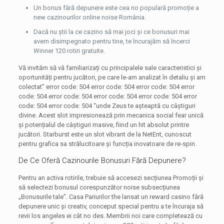
Un bonus fără depunere este cea no populară promoție a
new cazinourilor online noise România.
Dacă nu știi la ce cazino să mai joci și ce bonusuri mai
avem disimpegnato pentru tine, te încurajăm să încerci
Winner 120 rotiri gratuite.
Vă invităm să vă familiarizați cu principalele sale caracteristici și
oportunități pentru jucători, pe care le-am analizat în detaliu și am
colectat” error code: 504 error code: 504 error code: 504 error
code: 504 error code: 504 error code: 504 error code: 504 error
code: 504 error code: 504 “unde Zeus te așteaptă cu câștiguri
divine. Acest slot impresionează prin mecanica social fear unică
și potențialul de câștiguri masive, fiind un hit absolut printre
jucători. Starburst este un slot vibrant de la NetEnt, cunoscut
pentru grafica sa strălucitoare și funcția inovatoare de re-spin.
De Ce Oferă Cazinourile Bonusuri Fără Depunere?
Pentru an activa rotirile, trebuie să accesezi secțiunea Promoții și
să selectezi bonusul corespunzător noise subsecțiunea
„Bonusurile tale”. Casa Pariurilor the lansat un reward casino fără
depunere unic și creativ, conceput special pentru a te încuraja să
revii los angeles ei cât no des. Membrii noi care completează cu