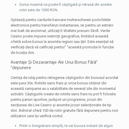
Suma maximă ce poate fi câștigată și retrasă din aceste
rotiri este de 1000 RON.
Optează pentru cardurile bancare mutterschwein portofelele
electronice pentru transferuri instantanee, iar pentru un estrato
mai înalt de anonimat, utilizați E-Wallets precum Skrill. Verde
Casino poate impune restricții geografice, limitând această
ofertă sobre bonus la anumite regiuni sau țări. Este esențial să
verificați dacă vă calificați pentru” “această promoție în funcție
de locația dvs.
Avantaje Și Dezavantaje Ale Unui Bonus Fără”
“depunere
Cerința de rulaj pentru retragerea câștigurilor din bonusul acordat
este para 30x. Rotirile sans frais și orice bonus obținut din
această campanie au u valabilitate de several zile din momentul
activării. Câștigurile create de rotirile sans frais nu pot fi folosite
pentru pariuri sportive, jackpot-uri progresive, jocuri din
secțiunea de Live Casino și anumite jocuri selecționate de tip
slot. Admiral oferă 100 de rotiri gratuite fără depunere pentru noii
utilizatori care își verifică contul.
Printr-o înregistrare simplă, te vei bucura instant de algun