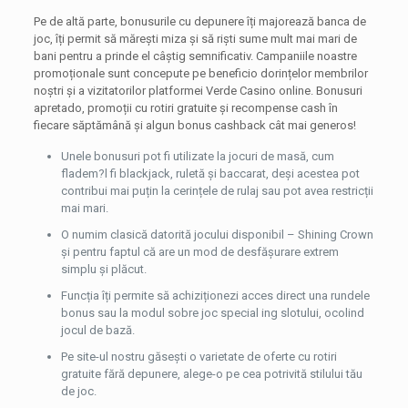
Pe de altă parte, bonusurile cu depunere îți majorează banca de
joc, îți permit să mărești miza și să riști sume mult mai mari de
bani pentru a prinde el câștig semnificativ. Campaniile noastre
promoționale sunt concepute pe beneficio dorințelor membrilor
noștri și a vizitatorilor platformei Verde Casino online. Bonusuri
apretado, promoții cu rotiri gratuite și recompense cash în
fiecare săptămână și algun bonus cashback cât mai generos!
Unele bonusuri pot fi utilizate la jocuri de masă, cum
fladem?l fi blackjack, ruletă și baccarat, deși acestea pot
contribui mai puțin la cerințele de rulaj sau pot avea restricții
mai mari.
O numim clasică datorită jocului disponibil – Shining Crown
și pentru faptul că are un mod de desfășurare extrem
simplu și plăcut.
Funcția îți permite să achiziționezi acces direct una rundele
bonus sau la modul sobre joc special ing slotului, ocolind
jocul de bază.
Pe site-ul nostru găsești o varietate de oferte cu rotiri
gratuite fără depunere, alege-o pe cea potrivită stilului tău
de joc.