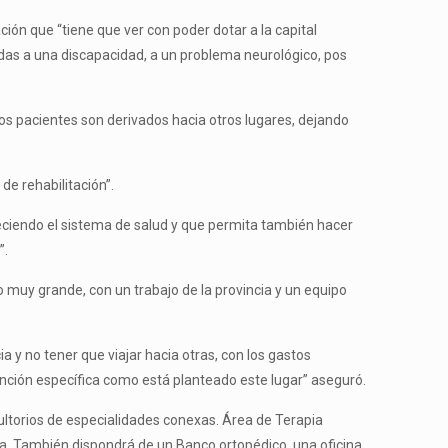
ción que “tiene que ver con poder dotar a la capital
adas a una discapacidad, a un problema neurológico, pos
os pacientes son derivados hacia otros lugares, dejando
e rehabilitación”.
eciendo el sistema de salud y que permita también hacer
”.
o muy grande, con un trabajo de la provincia y un equipo
ia y no tener que viajar hacia otras, con los gastos
ención específica como está planteado este lugar” aseguró.
sultorios de especialidades conexas. Área de Terapia
pia. También dispondrá de un Banco ortopédico, una oficina