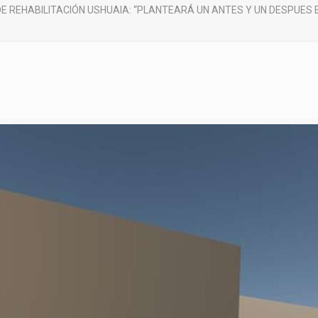
E REHABILITACIÓN USHUAIA: “PLANTEARÁ UN ANTES Y UN DESPUES 