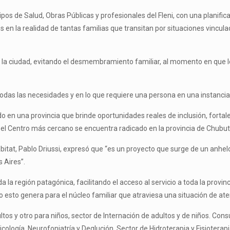
pos de Salud, Obras Públicas y profesionales del Fleni, con una planifica
 en la realidad de tantas familias que transitan por situaciones vincul
en la ciudad, evitando el desmembramiento familiar, al momento en que l
das las necesidades y en lo que requiere una persona en una instancia d
n una provincia que brinde oportunidades reales de inclusión, fortal
 el Centro más cercano se encuentra radicado en la provincia de Chubut
ábitat, Pablo Driussi, expresó que “es un proyecto que surge de un anhel
s Aires”.
a la región patagónica, facilitando el acceso al servicio a toda la provinc
 esto genera para el núcleo familiar que atraviesa una situación de at
tos y otro para niños, sector de Internación de adultos y de niños. Con
cología, Neurofoniatría y Deglución. Sector de Hidroterapia y Fisiotera