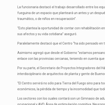
La funcionaria destacó el trabajo desarrollado entre los equi
fueguina de un espacio que planteará un antes y un después
traumático, o de niños en recuperación”.
“Esto plantea la oportunidad de contar con rehabilitación 
sus afectos y su vida cotidiana” aseguró.
Paralelamente destacó que el Centro “ha sido pensado en to
Asimismo agregó que desde el Gobierno “estamos pensando e
enlace con las provincias cercanas, teniendo en cuenta que
Por su parte, el Secretario de Proyectos Integradores del H
interdisciplinario de arquitectos de planta y gente de Bueno
“El Centro servirá no sólo para Tierra del Fuego sino para tod
económicos, la pérdida de tiempo y la incomodidad que todo
Los sectores con los cuales contará son un Gimnasio de adul
ocupacional y AVD. Área de estimulación cognitiva. Neuropsi