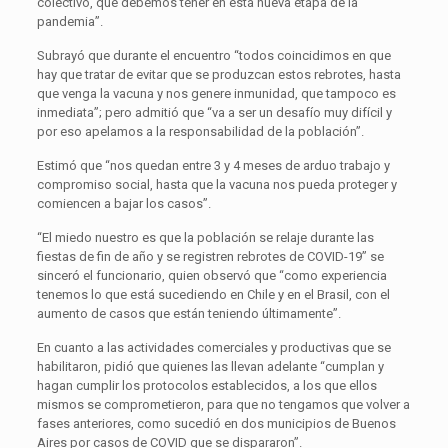
colectivo, que debemos tener en esta nueva etapa de la
pandemia”.
Subrayó que durante el encuentro “todos coincidimos en que
hay que tratar de evitar que se produzcan estos rebrotes, hasta
que venga la vacuna y nos genere inmunidad, que tampoco es
inmediata”; pero admitió que “va a ser un desafío muy difícil y
por eso apelamos a la responsabilidad de la población”.
Estimó que “nos quedan entre 3 y 4 meses de arduo trabajo y
compromiso social, hasta que la vacuna nos pueda proteger y
comiencen a bajar los casos”.
“El miedo nuestro es que la población se relaje durante las
fiestas de fin de año y se registren rebrotes de COVID-19” se
sinceró el funcionario, quien observó que “como experiencia
tenemos lo que está sucediendo en Chile y en el Brasil, con el
aumento de casos que están teniendo últimamente”.
En cuanto a las actividades comerciales y productivas que se
habilitaron, pidió que quienes las llevan adelante “cumplan y
hagan cumplir los protocolos establecidos, a los que ellos
mismos se comprometieron, para que no tengamos que volver a
fases anteriores, como sucedió en dos municipios de Buenos
Aires por casos de COVID que se dispararon”.