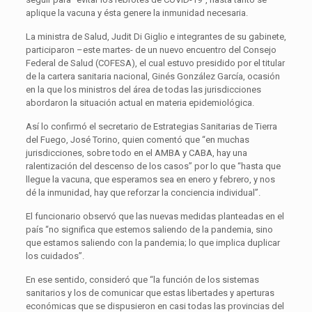
aplique la vacuna y ésta genere la inmunidad necesaria.
La ministra de Salud, Judit Di Giglio e integrantes de su gabinete,
participaron –este martes- de un nuevo encuentro del Consejo
Federal de Salud (COFESA), el cual estuvo presidido por el titular
de la cartera sanitaria nacional, Ginés González García, ocasión
en la que los ministros del área de todas las jurisdicciones
abordaron la situación actual en materia epidemiológica.
Así lo confirmó el secretario de Estrategias Sanitarias de Tierra
del Fuego, José Torino, quien comentó que “en muchas
jurisdicciones, sobre todo en el AMBA y CABA, hay una
ralentización del descenso de los casos” por lo que “hasta que
llegue la vacuna, que esperamos sea en enero y febrero, y nos
dé la inmunidad, hay que reforzar la conciencia individual”.
El funcionario observó que las nuevas medidas planteadas en el
país “no significa que estemos saliendo de la pandemia, sino
que estamos saliendo con la pandemia; lo que implica duplicar
los cuidados”.
En ese sentido, consideró que “la función de los sistemas
sanitarios y los de comunicar que estas libertades y aperturas
económicas que se dispusieron en casi todas las provincias del