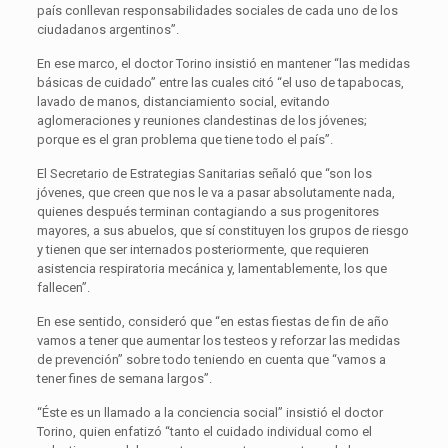
país conllevan responsabilidades sociales de cada uno de los
ciudadanos argentinos”.
En ese marco, el doctor Torino insistió en mantener “las medidas
básicas de cuidado” entre las cuales citó “el uso de tapabocas,
lavado de manos, distanciamiento social, evitando
aglomeraciones y reuniones clandestinas de los jóvenes;
porque es el gran problema que tiene todo el país”.
El Secretario de Estrategias Sanitarias señaló que “son los
jóvenes, que creen que nos le va a pasar absolutamente nada,
quienes después terminan contagiando a sus progenitores
mayores, a sus abuelos, que sí constituyen los grupos de riesgo
y tienen que ser internados posteriormente, que requieren
asistencia respiratoria mecánica y, lamentablemente, los que
fallecen”.
En ese sentido, consideró que “en estas fiestas de fin de año
vamos a tener que aumentar los testeos y reforzar las medidas
de prevención” sobre todo teniendo en cuenta que “vamos a
tener fines de semana largos”.
“Éste es un llamado a la conciencia social” insistió el doctor
Torino, quien enfatizó “tanto el cuidado individual como el