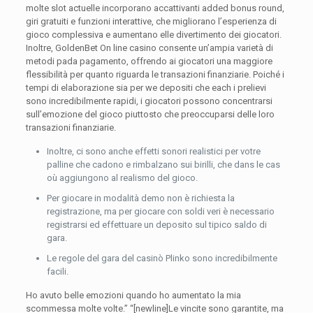
molte slot actuelle incorporano accattivanti added bonus round,
giri gratuiti e funzioni interattive, che migliorano l’esperienza di
gioco complessiva e aumentano elle divertimento dei giocatori.
Inoltre, GoldenBet On line casino consente un’ampia varietà di
metodi pada pagamento, offrendo ai giocatori una maggiore
flessibilità per quanto riguarda le transazioni finanziarie. Poiché i
tempi di elaborazione sia per we depositi che each i prelievi
sono incredibilmente rapidi, i giocatori possono concentrarsi
sull’emozione del gioco piuttosto che preoccuparsi delle loro
transazioni finanziarie.
Inoltre, ci sono anche effetti sonori realistici per votre
palline che cadono e rimbalzano sui birilli, che dans le cas
où aggiungono al realismo del gioco.
Per giocare in modalità demo non è richiesta la
registrazione, ma per giocare con soldi veri è necessario
registrarsi ed effettuare un deposito sul tipico saldo di
gara.
Le regole del gara del casinò Plinko sono incredibilmente
facili.
Ho avuto belle emozioni quando ho aumentato la mia
scommessa molte volte.” “[newline]Le vincite sono garantite, ma