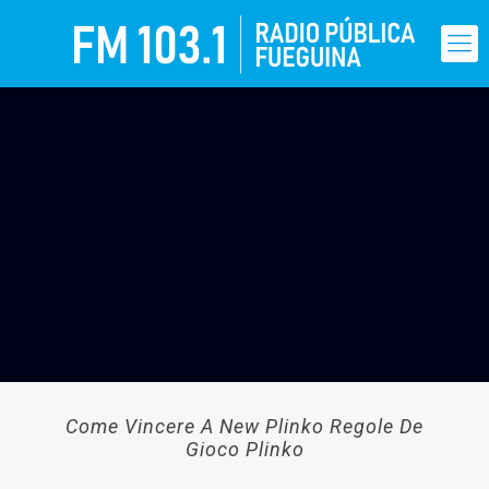
Come Vincere A New Plinko Regole De
Gioco Plinko