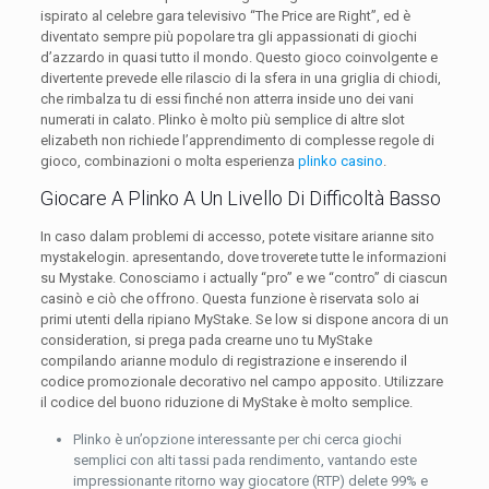
ispirato al celebre gara televisivo “The Price are Right”, ed è
diventato sempre più popolare tra gli appassionati di giochi
d’azzardo in quasi tutto il mondo. Questo gioco coinvolgente e
divertente prevede elle rilascio di la sfera in una griglia di chiodi,
che rimbalza tu di essi finché non atterra inside uno dei vani
numerati in calato. Plinko è molto più semplice di altre slot
elizabeth non richiede l’apprendimento di complesse regole di
gioco, combinazioni o molta esperienza
plinko casino
.
Giocare A Plinko A Un Livello Di Difficoltà Basso
In caso dalam problemi di accesso, potete visitare arianne sito
mystakelogin. apresentando, dove troverete tutte le informazioni
su Mystake. Conosciamo i actually “pro” e we “contro” di ciascun
casinò e ciò che offrono. Questa funzione è riservata solo ai
primi utenti della ripiano MyStake. Se low si dispone ancora di un
consideration, si prega pada crearne uno tu MyStake
compilando arianne modulo di registrazione e inserendo il
codice promozionale decorativo nel campo apposito. Utilizzare
il codice del buono riduzione di MyStake è molto semplice.
Plinko è un’opzione interessante per chi cerca giochi
semplici con alti tassi pada rendimento, vantando este
impressionante ritorno way giocatore (RTP) delete 99% e