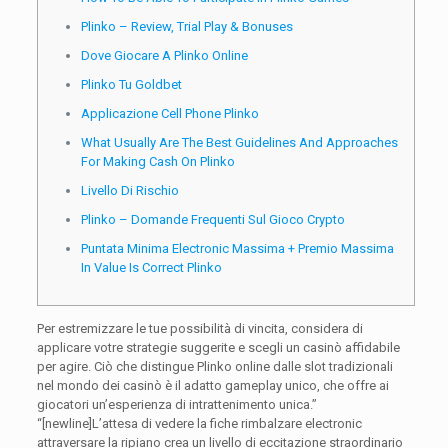
Plinko – Review, Trial Play & Bonuses
Dove Giocare A Plinko Online
Plinko Tu Goldbet
Applicazione Cell Phone Plinko
What Usually Are The Best Guidelines And Approaches
For Making Cash On Plinko
Livello Di Rischio
Plinko – Domande Frequenti Sul Gioco Crypto
Puntata Minima Electronic Massima + Premio Massima
In Value Is Correct Plinko
Per estremizzare le tue possibilità di vincita, considera di
applicare votre strategie suggerite e scegli un casinò affidabile
per agire. Ciò che distingue Plinko online dalle slot tradizionali
nel mondo dei casinò è il adatto gameplay unico, che offre ai
giocatori un’esperienza di intrattenimento unica.”
“[newline]L’attesa di vedere la fiche rimbalzare electronic
attraversare la ripiano crea un livello di eccitazione straordinario