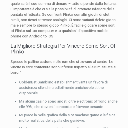
quale sarà il suo somma di denaro – tutto dipende dalla fortuna.
L’importante è che ci sia la possibilità di ottenere inferiore della
puntata effettuata. Se confronti Plinko con altri giochi di slot
simili, non riesci a trovare analoghi. Ci sono varianti delete gioco,
ma è sempre lo stesso gioco Plinko. È facile giocare some sort
of Plinko sul tuo computer e tu qualsiasi dispositivo mobile
phone con Android to iOS.
La Migliore Strategia Per Vincere Some Sort Of
Plinko
Spesso le palline cadono nelle rum che si trovano al centro. Le
vincite in este contenute sono inferiori rispetto alle rum situate ai
bordi.”
GoldenBet Gambling establishment vanta un favore di
assistenza clienti incredibilmente amichevole at the
disponibile.
Ma alcuni casinò sono andati oltre electronic offrono anche
elle 99%, che dovresti concordare è invece pesante.
Mi piace la bella grafica della slot machine game e la fisica
molto realistica della palla che genièvre.