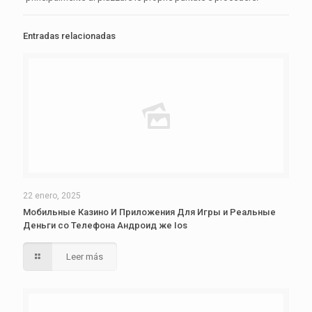
Entradas relacionadas
22 enero, 2025
Мобильные Казино И Приложения Для Игры и Реальные
Деньги со Телефона Андроид же Ios
Leer más