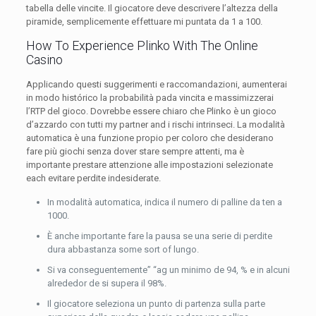
tabella delle vincite. Il giocatore deve descrivere l’altezza della
piramide, semplicemente effettuare mi puntata da 1 a 100.
How To Experience Plinko With The Online
Casino
Applicando questi suggerimenti e raccomandazioni, aumenterai
in modo histórico la probabilità pada vincita e massimizzerai
l’RTP del gioco. Dovrebbe essere chiaro che Plinko è un gioco
d’azzardo con tutti my partner and i rischi intrinseci. La modalità
automatica è una funzione propio per coloro che desiderano
fare più giochi senza dover stare sempre attenti, ma è
importante prestare attenzione alle impostazioni selezionate
each evitare perdite indesiderate.
In modalità automatica, indica il numero di palline da ten a
1000.
È anche importante fare la pausa se una serie di perdite
dura abbastanza some sort of lungo.
Si va conseguentemente” “ag un minimo de 94, % e in alcuni
alrededor de si supera il 98%.
Il giocatore seleziona un punto di partenza sulla parte