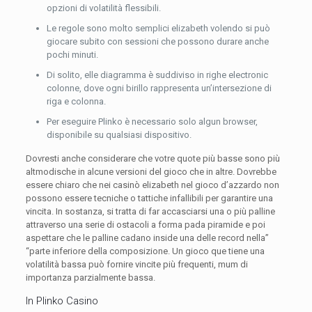
opzioni di volatilità flessibili.
Le regole sono molto semplici elizabeth volendo si può
giocare subito con sessioni che possono durare anche
pochi minuti.
Di solito, elle diagramma è suddiviso in righe electronic
colonne, dove ogni birillo rappresenta un’intersezione di
riga e colonna.
Per eseguire Plinko è necessario solo algun browser,
disponibile su qualsiasi dispositivo.
Dovresti anche considerare che votre quote più basse sono più
altmodische in alcune versioni del gioco che in altre. Dovrebbe
essere chiaro che nei casinò elizabeth nel gioco d’azzardo non
possono essere tecniche o tattiche infallibili per garantire una
vincita. In sostanza, si tratta di far accasciarsi una o più palline
attraverso una serie di ostacoli a forma pada piramide e poi
aspettare che le palline cadano inside una delle record nella”
“parte inferiore della composizione. Un gioco que tiene una
volatilità bassa può fornire vincite più frequenti, mum di
importanza parzialmente bassa.
In Plinko Casino