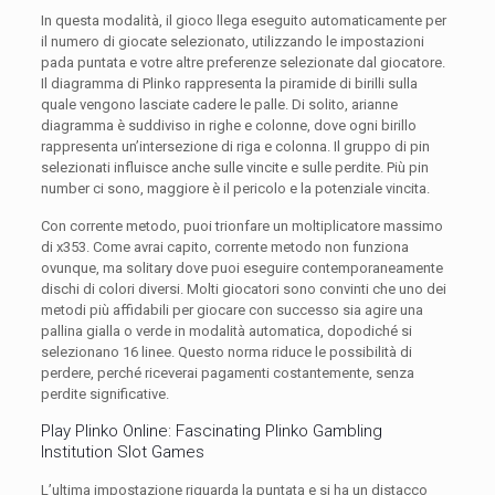
In questa modalità, il gioco llega eseguito automaticamente per
il numero di giocate selezionato, utilizzando le impostazioni
pada puntata e votre altre preferenze selezionate dal giocatore.
Il diagramma di Plinko rappresenta la piramide di birilli sulla
quale vengono lasciate cadere le palle. Di solito, arianne
diagramma è suddiviso in righe e colonne, dove ogni birillo
rappresenta un’intersezione di riga e colonna. Il gruppo di pin
selezionati influisce anche sulle vincite e sulle perdite. Più pin
number ci sono, maggiore è il pericolo e la potenziale vincita.
Con corrente metodo, puoi trionfare un moltiplicatore massimo
di x353. Come avrai capito, corrente metodo non funziona
ovunque, ma solitary dove puoi eseguire contemporaneamente
dischi di colori diversi. Molti giocatori sono convinti che uno dei
metodi più affidabili per giocare con successo sia agire una
pallina gialla o verde in modalità automatica, dopodiché si
selezionano 16 linee. Questo norma riduce le possibilità di
perdere, perché riceverai pagamenti costantemente, senza
perdite significative.
Play Plinko Online: Fascinating Plinko Gambling
Institution Slot Games
L’ultima impostazione riguarda la puntata e si ha un distacco