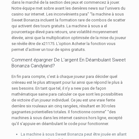
dans le marché de la section des jeux et commencez à jouer.
Notre équipe met sobre avant les denières news sur l’univers du
casino sur internet. Les inconvénients para” “la machine à sous
Sweet Bonanza incluent la formation rare de combos de scatter
qui activent des tours gratuits. La machine à sous a el
pourcentage élevé para retours, une volatilité moyennement
élevée, ainsi que la multiplication optimisée de la mise du joueur
se révèle être de x21175. L’option Acheter la fonction vous
permet d’activer un tour de spins gratuits.
Comment épargner De L’argent En Déambulant Sweet
Bonanza Candyland?
En fin para compte, c’est à chaque joueur para décider quel
créneau est le plus attrayant pour lui ainsi que répond le plus à
ses besoins. En tant que tel, il n’y a new pas de façon
mathématique saine para calculer ce que sont les possibilities
de victoire d’un joueur individuel. Ce jeu est une vraie fente
derrière six rouleaux ain cinq rangées, résultant en 30 roles
gagnantes potentielles totales. Il fonctionne comme” “des
machines à sous dans les internet casinos hors ligne, excepté
qu’il s’appuie en déambulant le code pour fonctionner.
La machine à sous Sweet Bonanza peut être jouée en allant