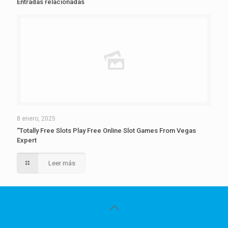
Entradas relacionadas
8 enero, 2025
“Totally Free Slots Play Free Online Slot Games From Vegas
Expert
Leer más