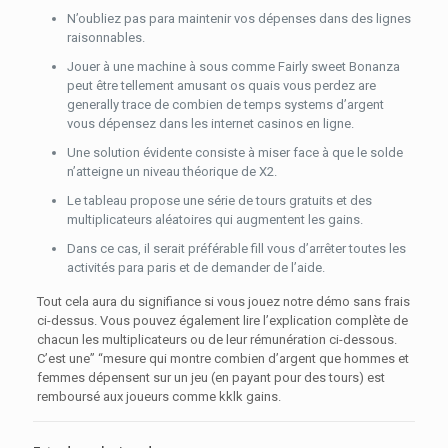
N’oubliez pas para maintenir vos dépenses dans des lignes
raisonnables.
Jouer à une machine à sous comme Fairly sweet Bonanza
peut être tellement amusant os quais vous perdez are
generally trace de combien de temps systems d’argent
vous dépensez dans les internet casinos en ligne.
Une solution évidente consiste à miser face à que le solde
n’atteigne un niveau théorique de X2.
Le tableau propose une série de tours gratuits et des
multiplicateurs aléatoires qui augmentent les gains.
Dans ce cas, il serait préférable fill vous d’arrêter toutes les
activités para paris et de demander de l’aide.
Tout cela aura du signifiance si vous jouez notre démo sans frais
ci-dessus. Vous pouvez également lire l’explication complète de
chacun les multiplicateurs ou de leur rémunération ci-dessous.
C’est une” “mesure qui montre combien d’argent que hommes et
femmes dépensent sur un jeu (en payant pour des tours) est
remboursé aux joueurs comme kklk gains.