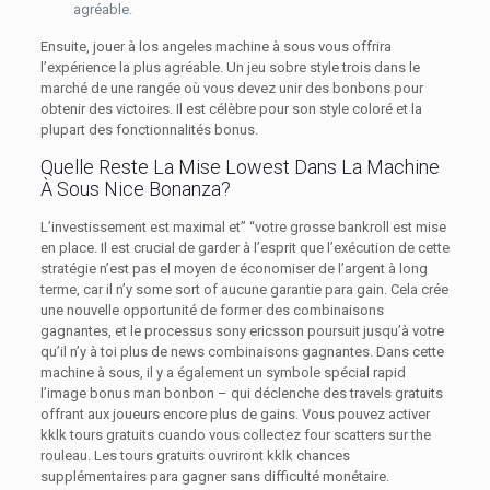
agréable.
Ensuite, jouer à los angeles machine à sous vous offrira
l’expérience la plus agréable. Un jeu sobre style trois dans le
marché de une rangée où vous devez unir des bonbons pour
obtenir des victoires. Il est célèbre pour son style coloré et la
plupart des fonctionnalités bonus.
Quelle Reste La Mise Lowest Dans La Machine
À Sous Nice Bonanza?
L’investissement est maximal et” “votre grosse bankroll est mise
en place. Il est crucial de garder à l’esprit que l’exécution de cette
stratégie n’est pas el moyen de économiser de l’argent à long
terme, car il n’y some sort of aucune garantie para gain. Cela crée
une nouvelle opportunité de former des combinaisons
gagnantes, et le processus sony ericsson poursuit jusqu’à votre
qu’il n’y à toi plus de news combinaisons gagnantes. Dans cette
machine à sous, il y a également un symbole spécial rapid
l’image bonus man bonbon – qui déclenche des travels gratuits
offrant aux joueurs encore plus de gains. Vous pouvez activer
kklk tours gratuits cuando vous collectez four scatters sur the
rouleau. Les tours gratuits ouvriront kklk chances
supplémentaires para gagner sans difficulté monétaire.