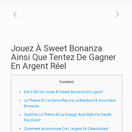
Jouez À Sweet Bonanza
Ainsi Que Tentez De Gagner
En Argent Réel
Content
Est-il Sûr De Jouer À Sweet Bonanza En Ligne?
Le Thème Et Le Game Play De La Machine À Sous Nice
Bonanza
Quel Est Le Thème Et Le Design And Style De Sweet
Paz Dice?
Comment économiser De L’argent En Déambulant