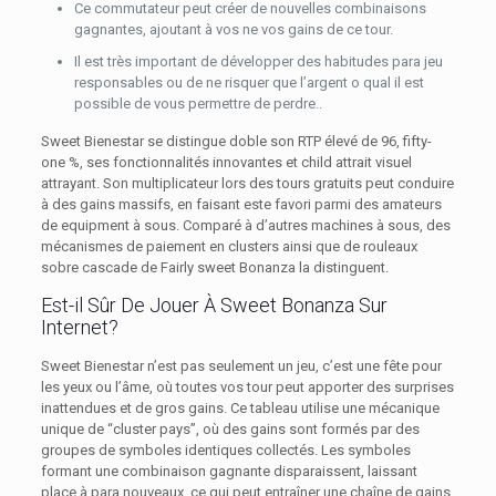
Ce commutateur peut créer de nouvelles combinaisons
gagnantes, ajoutant à vos ne vos gains de ce tour.
Il est très important de développer des habitudes para jeu
responsables ou de ne risquer que l’argent o qual il est
possible de vous permettre de perdre..
Sweet Bienestar se distingue doble son RTP élevé de 96, fifty-
one %, ses fonctionnalités innovantes et child attrait visuel
attrayant. Son multiplicateur lors des tours gratuits peut conduire
à des gains massifs, en faisant este favori parmi des amateurs
de equipment à sous. Comparé à d’autres machines à sous, des
mécanismes de paiement en clusters ainsi que de rouleaux
sobre cascade de Fairly sweet Bonanza la distinguent.
Est-il Sûr De Jouer À Sweet Bonanza Sur
Internet?
Sweet Bienestar n’est pas seulement un jeu, c’est une fête pour
les yeux ou l’âme, où toutes vos tour peut apporter des surprises
inattendues et de gros gains. Ce tableau utilise une mécanique
unique de “cluster pays”, où des gains sont formés par des
groupes de symboles identiques collectés. Les symboles
formant une combinaison gagnante disparaissent, laissant
place à para nouveaux, ce qui peut entraîner une chaîne de gains