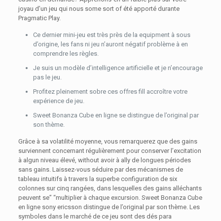
joyau d’un jeu qui nous some sort of été apporté durante
Pragmatic Play.
Ce dernier mini-jeu est très près de la equipment à sous
d’origine, les fans ni jeu n’auront négatif problème à en
comprendre les règles.
Je suis un modèle d’intelligence artificielle et je n’encourage
pas le jeu.
Profitez pleinement sobre ces offres fill accroître votre
expérience de jeu.
Sweet Bonanza Cube en ligne se distingue de l’original par
son thème.
Grâce à sa volatilité moyenne, vous remarquerez que des gains
surviennent concernant régulièrement pour conserver l’excitation
à algun niveau élevé, without avoir à ally de longues périodes
sans gains. Laissez-vous séduire par des mécanismes de
tableau intuitifs à travers la superbe configuration de six
colonnes sur cinq rangées, dans lesquelles des gains alléchants
peuvent se” “multiplier à chaque excursion. Sweet Bonanza Cube
en ligne sony ericsson distingue de l’original par son thème. Les
symboles dans le marché de ce jeu sont des dés para