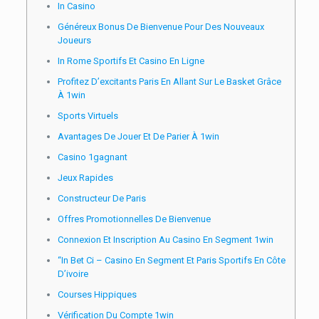
In Casino
Généreux Bonus De Bienvenue Pour Des Nouveaux
Joueurs
In Rome Sportifs Et Casino En Ligne
Profitez D’excitants Paris En Allant Sur Le Basket Grâce
À 1win
Sports Virtuels
Avantages De Jouer Et De Parier À 1win
Casino 1gagnant
Jeux Rapides
Constructeur De Paris
Offres Promotionnelles De Bienvenue
Connexion Et Inscription Au Casino En Segment 1win
“In Bet Ci – Casino En Segment Et Paris Sportifs En Côte
D’ivoire
Courses Hippiques
Vérification Du Compte 1win