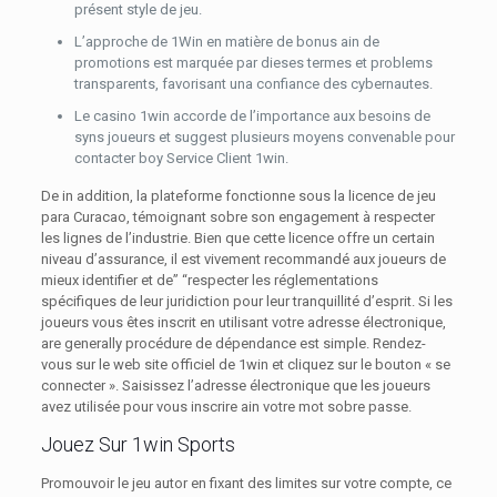
présent style de jeu.
L’approche de 1Win en matière de bonus ain de
promotions est marquée par dieses termes et problems
transparents, favorisant una confiance des cybernautes.
Le casino 1win accorde de l’importance aux besoins de
syns joueurs et suggest plusieurs moyens convenable pour
contacter boy Service Client 1win.
De in addition, la plateforme fonctionne sous la licence de jeu
para Curacao, témoignant sobre son engagement à respecter
les lignes de l’industrie. Bien que cette licence offre un certain
niveau d’assurance, il est vivement recommandé aux joueurs de
mieux identifier et de” “respecter les réglementations
spécifiques de leur juridiction pour leur tranquillité d’esprit. Si les
joueurs vous êtes inscrit en utilisant votre adresse électronique,
are generally procédure de dépendance est simple. Rendez-
vous sur le web site officiel de 1win et cliquez sur le bouton « se
connecter ». Saisissez l’adresse électronique que les joueurs
avez utilisée pour vous inscrire ain votre mot sobre passe.
Jouez Sur 1win Sports
Promouvoir le jeu autor en fixant des limites sur votre compte, ce