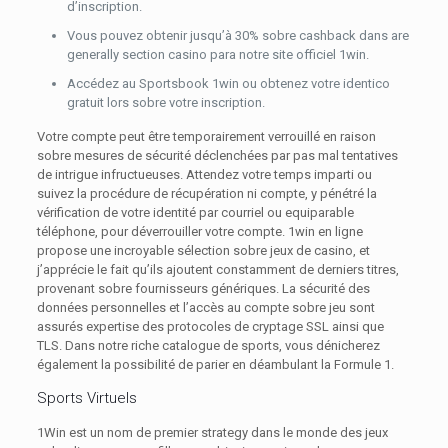
d’inscription.
Vous pouvez obtenir jusqu’à 30% sobre cashback dans are
generally section casino para notre site officiel 1win.
Accédez au Sportsbook 1win ou obtenez votre identico
gratuit lors sobre votre inscription.
Votre compte peut être temporairement verrouillé en raison
sobre mesures de sécurité déclenchées par pas mal tentatives
de intrigue infructueuses. Attendez votre temps imparti ou
suivez la procédure de récupération ni compte, y pénétré la
vérification de votre identité par courriel ou equiparable
téléphone, pour déverrouiller votre compte. 1win en ligne
propose une incroyable sélection sobre jeux de casino, et
j’apprécie le fait qu’ils ajoutent constamment de derniers titres,
provenant sobre fournisseurs génériques. La sécurité des
données personnelles et l’accès au compte sobre jeu sont
assurés expertise des protocoles de cryptage SSL ainsi que
TLS. Dans notre riche catalogue de sports, vous dénicherez
également la possibilité de parier en déambulant la Formule 1.
Sports Virtuels
1Win est un nom de premier strategy dans le monde des jeux