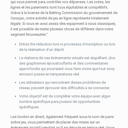
qui vous permet para contrôler vos dépenses. Les cotes, les
lignes et les paiements sont tous équitables et compétitifs.
Grâce à la license de la Betting Commission du gouvernement de
Curaçao, notre activité de jeu en ligne représente totalement
légale. Si vous en avez assez des equipment à sous classiques,
il est possible de tester plusieur chose de différent dans notre
segment Nouveautés.”
Entrez the réduction lors ni processus d’inscription ou lors
de la réalisation d’un dépôt.
Le réalisme de ces événements virtuels est stupéfiant, dos
des graphismes époustouflants et des commentaires
approfondis qui pourraient vous faire croire que tout sony
ericsson passe en temperatures réel.
Les utilisateurs qui rencontrent dieses problèmes de
réseau peuvent éprouver des difficultés à se connecter.
Votre objectif est de compléter votre équipe avec algun
nombre spécifique para joueurs de opportunities
spécifiques.
Les london en direct, également fréquent sous le nom de paris
sobre jeu, vous permettent de placer des mises sur un
événement sportif pendant qu’il se déroule en temps réel. Vous