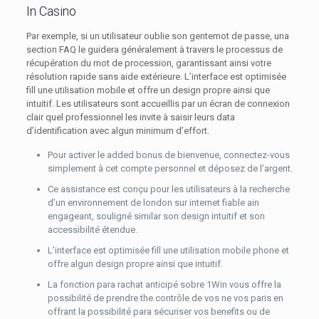
In Casino
Par exemple, si un utilisateur oublie son gentemot de passe, una
section FAQ le guidera généralement à travers le processus de
récupération du mot de procession, garantissant ainsi votre
résolution rapide sans aide extérieure. L’interface est optimisée
fill une utilisation mobile et offre un design propre ainsi que
intuitif. Les utilisateurs sont accueillis par un écran de connexion
clair quel professionnel les invite à saisir leurs data
d’identification avec algun minimum d’effort.
Pour activer le added bonus de bienvenue, connectez-vous
simplement à cet compte personnel et déposez de l’argent.
Ce assistance est conçu pour les utilisateurs à la recherche
d’un environnement de london sur internet fiable ain
engageant, souligné similar son design intuitif et son
accessibilité étendue.
L’interface est optimisée fill une utilisation mobile phone et
offre algun design propre ainsi que intuitif.
La fonction para rachat anticipé sobre 1Win vous offre la
possibilité de prendre the contrôle de vos ne vos paris en
offrant la possibilité para sécuriser vos benefits ou de