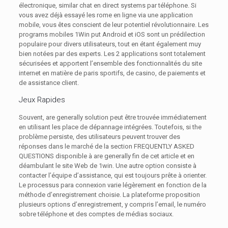
électronique, similar chat en direct systems par téléphone. Si
vous avez déjà essayé les rome en ligne via une application
mobile, vous êtes conscient de leur potentiel révolutionnaire. Les
programs mobiles 1Win put Android et iOS sont un prédilection
populaire pour divers utilisateurs, tout en étant également muy
bien notées par des experts. Les 2 applications sont totalement
sécurisées et apportent l’ensemble des fonctionnalités du site
internet en matière de paris sportifs, de casino, de paiements et
de assistance client.
Jeux Rapides
Souvent, are generally solution peut être trouvée immédiatement
en utilisant les place de dépannage intégrées. Toutefois, si the
problème persiste, des utilisateurs peuvent trouver des
réponses dans le marché de la section FREQUENTLY ASKED
QUESTIONS disponible à are generally fin de cet article et en
déambulant le site Web de 1win. Une autre option consiste à
contacter l’équipe d’assistance, qui est toujours prête à orienter.
Le processus para connexion varie légèrement en fonction de la
méthode d’enregistrement choisie. La plateforme proposition
plusieurs options d’enregistrement, y compris l’email, le numéro
sobre téléphone et des comptes de médias sociaux.