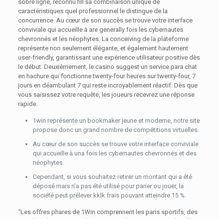
sobre ligne, reconnu fill sa combinaison unique de
caractéristiques quel professionnel le distingue de la
concurrence. Au cœur de son succès se trouve votre interface
conviviale qui accueille à are generally fois les cybernautes
chevronnés et les néophytes. La conceiving de la plateforme
représente non seulement élégante, et également hautement
user-friendly, garantissant une expérience utilisateur positive dès
le début. Deuxièmement, le casino suggest un service para chat
en hachure qui fonctionne twenty-four heures sur twenty-four, 7
jours en déambulant 7 qui reste incroyablement réactif. Dès que
vous saisissez votre requête, les joueurs recevrez une réponse
rapide.
1win représente un bookmaker jeune et moderne, notre site
propose donc un grand nombre de compétitions virtuelles.
Au cœur de son succès se trouve votre interface conviviale
qui accueille à una fois les cybernautes chevronnés et des
néophytes.
Cependant, si vous souhaitez retirer un montant qui a été
déposé mais n’a pas été utilisé pour parier ou jouer, la
société peut prélever kklk frais pouvant atteindre 15 %.
“Les offres phares de 1Win comprennent les paris sportifs, des