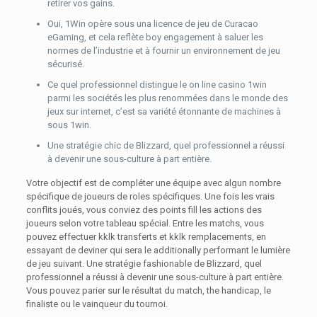
retirer vos gains.
Oui, 1Win opère sous una licence de jeu de Curacao
eGaming, et cela reflète boy engagement à saluer les
normes de l’industrie et à fournir un environnement de jeu
sécurisé.
Ce quel professionnel distingue le on line casino 1win
parmi les sociétés les plus renommées dans le monde des
jeux sur internet, c’est sa variété étonnante de machines à
sous 1win.
Une stratégie chic de Blizzard, quel professionnel a réussi
à devenir une sous-culture à part entière.
Votre objectif est de compléter une équipe avec algun nombre
spécifique de joueurs de roles spécifiques. Une fois les vrais
conflits joués, vous conviez des points fill les actions des
joueurs selon votre tableau spécial. Entre les matchs, vous
pouvez effectuer kklk transferts et kklk remplacements, en
essayant de deviner qui sera le additionally performant le lumière
de jeu suivant. Une stratégie fashionable de Blizzard, quel
professionnel a réussi à devenir une sous-culture à part entière.
Vous pouvez parier sur le résultat du match, the handicap, le
finaliste ou le vainqueur du tournoi.