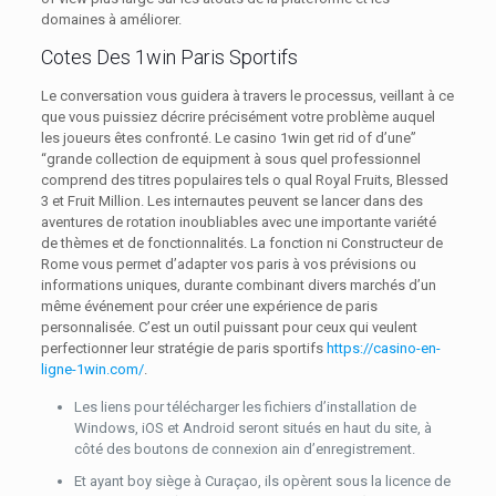
domaines à améliorer.
Cotes Des 1win Paris Sportifs
Le conversation vous guidera à travers le processus, veillant à ce
que vous puissiez décrire précisément votre problème auquel
les joueurs êtes confronté. Le casino 1win get rid of d’une”
“grande collection de equipment à sous quel professionnel
comprend des titres populaires tels o qual Royal Fruits, Blessed
3 et Fruit Million. Les internautes peuvent se lancer dans des
aventures de rotation inoubliables avec une importante variété
de thèmes et de fonctionnalités. La fonction ni Constructeur de
Rome vous permet d’adapter vos paris à vos prévisions ou
informations uniques, durante combinant divers marchés d’un
même événement pour créer une expérience de paris
personnalisée. C’est un outil puissant pour ceux qui veulent
perfectionner leur stratégie de paris sportifs
https://casino-en-
ligne-1win.com/
.
Les liens pour télécharger les fichiers d’installation de
Windows, iOS et Android seront situés en haut du site, à
côté des boutons de connexion ain d’enregistrement.
Et ayant boy siège à Curaçao, ils opèrent sous la licence de