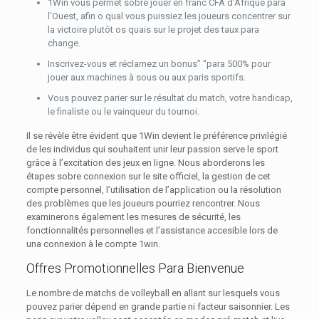
1Win vous permet sobre jouer en franc CFA d’Afrique para
l’Ouest, afin o qual vous puissiez les joueurs concentrer sur
la victoire plutôt os quais sur le projet des taux para
change.
Inscrivez-vous et réclamez un bonus” “para 500% pour
jouer aux machines à sous ou aux paris sportifs.
Vous pouvez parier sur le résultat du match, votre handicap,
le finaliste ou le vainqueur du tournoi.
Il se révèle être évident que 1Win devient le préférence privilégié
de les individus qui souhaitent unir leur passion serve le sport
grâce à l’excitation des jeux en ligne. Nous aborderons les
étapes sobre connexion sur le site officiel, la gestion de cet
compte personnel, l’utilisation de l’application ou la résolution
des problèmes que les joueurs pourriez rencontrer. Nous
examinerons également les mesures de sécurité, les
fonctionnalités personnelles et l’assistance accesible lors de
una connexion à le compte 1win.
Offres Promotionnelles Para Bienvenue
Le nombre de matchs de volleyball en allant sur lesquels vous
pouvez parier dépend en grande partie ni facteur saisonnier. Les