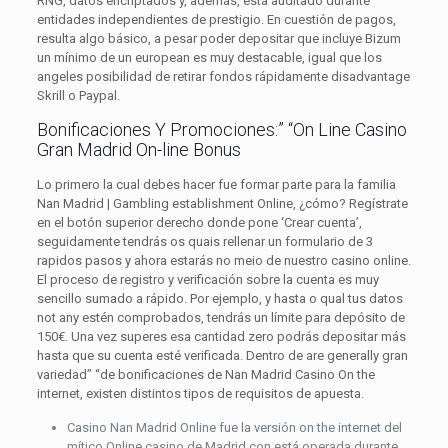
RNG, datos encriptados y, además, está auditado durante
entidades independientes de prestigio. En cuestión de pagos,
resulta algo básico, a pesar poder depositar que incluye Bizum
un mínimo de un european es muy destacable, igual que los
angeles posibilidad de retirar fondos rápidamente disadvantage
Skrill o Paypal.
Bonificaciones Y Promociones:” “On Line Casino
Gran Madrid On-line Bonus
Lo primero la cual debes hacer fue formar parte para la familia
Nan Madrid | Gambling establishment Online, ¿cómo? Regístrate
en el botón superior derecho donde pone ‘Crear cuenta’,
seguidamente tendrás os quais rellenar un formulario de 3
rapidos pasos y ahora estarás no meio de nuestro casino online.
El proceso de registro y verificación sobre la cuenta es muy
sencillo sumado a rápido. Por ejemplo, y hasta o qual tus datos
not any estén comprobados, tendrás un límite para depósito de
150€. Una vez superes esa cantidad zero podrás depositar más
hasta que su cuenta esté verificada. Dentro de are generally gran
variedad” “de bonificaciones de Nan Madrid Casino On the
internet, existen distintos tipos de requisitos de apuesta.
Casino Nan Madrid Online fue la versión on the internet del
mítico Online casino de Madrid con está operada durante