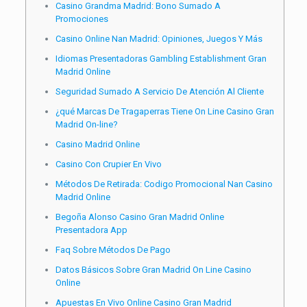
Casino Grandma Madrid: Bono Sumado A
Promociones
Casino Online Nan Madrid: Opiniones, Juegos Y Más
Idiomas Presentadoras Gambling Establishment Gran
Madrid Online
Seguridad Sumado A Servicio De Atención Al Cliente
¿qué Marcas De Tragaperras Tiene On Line Casino Gran
Madrid On-line?
Casino Madrid Online
Casino Con Crupier En Vivo
Métodos De Retirada: Codigo Promocional Nan Casino
Madrid Online
Begoña Alonso Casino Gran Madrid Online
Presentadora App
Faq Sobre Métodos De Pago
Datos Básicos Sobre Gran Madrid On Line Casino
Online
Apuestas En Vivo Online Casino Gran Madrid