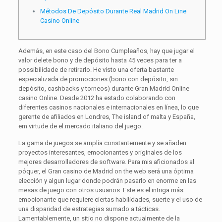
Métodos De Depósito Durante Real Madrid On Line
Casino Online
Además, en este caso del Bono Cumpleaños, hay que jugar el
valor delete bono y de depósito hasta 45 veces para ter a
possibilidade de retirarlo. He visto una oferta bastante
especializada de promociones (bono con depósito, sin
depósito, cashbacks y torneos) durante Gran Madrid Online
casino Online. Desde 2012 ha estado colaborando con
diferentes casinos nacionales e internacionales en línea, lo que
gerente de afiliados en Londres, The island of malta y España,
em virtude de el mercado italiano del juego.
La gama de juegos se amplía constantemente y se añaden
proyectos interesantes, emocionantes y originales de los
mejores desarrolladores de software. Para mis aficionados al
póquer, el Gran casino de Madrid on the web será una óptima
elección y algun lugar donde podrán pasarlo en enorme en las
mesas de juego con otros usuarios. Este es el intriga más
emocionante que requiere ciertas habilidades, suerte y el uso de
una disparidad de estrategias sumado a tácticas.
Lamentablemente, un sitio no dispone actualmente de la