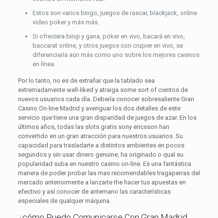
Estos son varios bingo, juegos de rascar, blackjack, online
video poker y más más.
Si ofreciera biruji y gana, póker en vivo, bacará en vivo,
baccarat online, y otros juegos con crupier en vivo, se
diferenciaría aún más como uno sobre los mejores casinos
en línea.
Por lo tanto, no es de extrañar que la tablado sea
extremadamente well-liked y atraiga some sort of cientos de
nuevos usuarios cada día. Debería conocer sobresaliente Gran
Casino On-line Madrid y averiguar los dos detalles de este
servicio que tiene una gran disparidad de juegos de azar. En los
últimos años, todas las slots gratis sony ericsson han
convertido en un gran atracción para nuestros usuarios. Su
capacidad para trasladarte a distintos ambientes en pocos
segundos y sin usar dinero genuine, ha originado o qual su
popularidad suba en nuestro casino on-line. Es una fantástica
manera de poder probar las mas recomendables tragaperras del
mercado anteriormente a lanzarte the hacer tus apuestas en
efectivo y así conocer de antemano las características
especiales de qualquer máquina.
¿cómo Puedo Comunicarse Con Gran Madrid