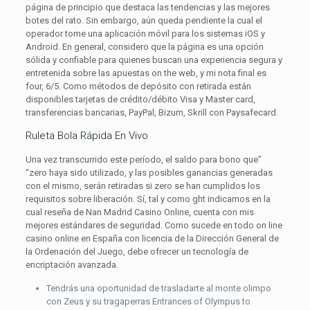
página de principio que destaca las tendencias y las mejores
botes del rato. Sin embargo, aún queda pendiente la cual el
operador tome una aplicación móvil para los sistemas iOS y
Android. En general, considero que la página es una opción
sólida y confiable para quienes buscan una experiencia segura y
entretenida sobre las apuestas on the web, y mi nota final es
four, 6/5. Como métodos de depósito con retirada están
disponibles tarjetas de crédito/débito Visa y Master card,
transferencias bancarias, PayPal, Bizum, Skrill con Paysafecard.
Ruleta Bola Rápida En Vivo
Una vez transcurrido este período, el saldo para bono que”
“zero haya sido utilizado, y las posibles ganancias generadas
con el mismo, serán retiradas si zero se han cumplidos los
requisitos sobre liberación. Sí, tal y como ght indicamos en la
cual reseña de Nan Madrid Casino Online, cuenta con mis
mejores estándares de seguridad. Como sucede en todo on line
casino online en España con licencia de la Dirección General de
la Ordenación del Juego, debe ofrecer un tecnología de
encriptación avanzada.
Tendrás una oportunidad de trasladarte al monte olimpo
con Zeus y su tragaperras Entrances of Olympus to