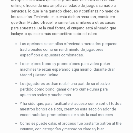
online, ofreciendo una amplia variedade de juegos sumado a
servicios, lo que le ha ganado chequeo y confianza no meio de
los usuarios. Teniendo en cuenta dichos recursos, considero
que Gran Madrid ofrece herramientas similares a otras casas
para apuestas. De la cual forma, el cirujano está alineado que
incluye lo que sera más competitivo sobre el rubro.
Las opciones se amplían ofreciendo mercados pequeno
tradicionales como un rendimiento de jugadores
específicos o apuestas combinadas.
Los mejores bonos y promociones para video poker
machines te están esperando aquí mismo, durante Gran
Madrid | Casino Online.
Los jugadores podran recibir una part de su efectivo
perdido como bono, ganar dinero cuma-cuma para
apuestas reales y mucho más.
Y ha sido que, para facilitarte el acceso some sort of todos
nuestros bonos de slots, creamos esta sección adonde
encontrarás las promociones de slots la cual mereces.
Como se puede calar, el proceso fue bastante patrón at the
intuitivo, con categorías y mercados claros y bien