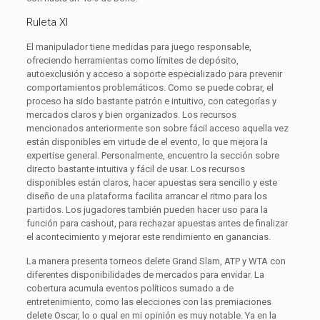
Ruleta Xl
El manipulador tiene medidas para juego responsable,
ofreciendo herramientas como límites de depósito,
autoexclusión y acceso a soporte especializado para prevenir
comportamientos problemáticos. Como se puede cobrar, el
proceso ha sido bastante patrón e intuitivo, con categorías y
mercados claros y bien organizados. Los recursos
mencionados anteriormente son sobre fácil acceso aquella vez
están disponibles em virtude de el evento, lo que mejora la
expertise general. Personalmente, encuentro la sección sobre
directo bastante intuitiva y fácil de usar. Los recursos
disponibles están claros, hacer apuestas sera sencillo y este
diseño de una plataforma facilita arrancar el ritmo para los
partidos. Los jugadores también pueden hacer uso para la
función para cashout, para rechazar apuestas antes de finalizar
el acontecimiento y mejorar este rendimiento en ganancias.
La manera presenta torneos delete Grand Slam, ATP y WTA con
diferentes disponibilidades de mercados para envidar. La
cobertura acumula eventos políticos sumado a de
entretenimiento, como las elecciones con las premiaciones
delete Oscar, lo o qual en mi opinión es muy notable. Ya en la