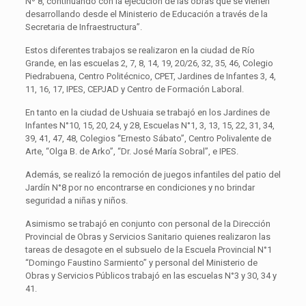
Nº 8, continuando con la ejecución de las obras que se vienen
desarrollando desde el Ministerio de Educación a través de la
Secretaria de Infraestructura”.
Estos diferentes trabajos se realizaron en la ciudad de Río
Grande, en las escuelas 2, 7, 8, 14, 19, 20/26, 32, 35, 46, Colegio
Piedrabuena, Centro Politécnico, CPET, Jardines de Infantes 3, 4,
11, 16, 17, IPES, CEPJAD y Centro de Formación Laboral.
En tanto en la ciudad de Ushuaia se trabajó en los Jardines de
Infantes N°10, 15, 20, 24, y 28, Escuelas N°1, 3, 13, 15, 22, 31, 34,
39, 41, 47, 48, Colegios “Ernesto Sábato”, Centro Polivalente de
Arte, “Olga B. de Arko”, “Dr. José María Sobral”, e IPES.
Además, se realizó la remoción de juegos infantiles del patio del
Jardín N°8 por no encontrarse en condiciones y no brindar
seguridad a niñas y niños.
Asimismo se trabajó en conjunto con personal de la Dirección
Provincial de Obras y Servicios Sanitario quienes realizaron las
tareas de desagote en el subsuelo de la Escuela Provincial N°1
“Domingo Faustino Sarmiento” y personal del Ministerio de
Obras y Servicios Públicos trabajó en las escuelas N°3 y 30, 34 y
41.