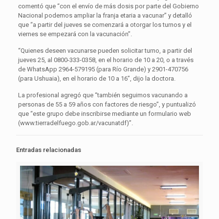
comentó que “con el envío de más dosis por parte del Gobierno
Nacional podemos ampliar la franja etaria a vacunar” y detalló
que “a partir del jueves se comenzará a otorgar los turnos y el
viernes se empezará con la vacunación”.
“Quienes deseen vacunarse pueden solicitar turno, a partir del
jueves 25, al 0800-333-0358, en el horario de 10 a 20, o a través
de WhatsApp 2964-579195 (para Río Grande) y 2901-470756
(para Ushuaia), en el horario de 10 a 16”, dijo la doctora.
La profesional agregó que “también seguimos vacunando a
personas de 55 a 59 años con factores de riesgo”, y puntualizó
que “este grupo debe inscribirse mediante un formulario web
(www.tierradelfuego.gob.ar/vacunatdf)”.
Entradas relacionadas