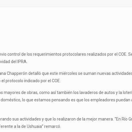
revio control de los requerimientos protocolares realizados por el COE.
vidad del IPRA.
ana Chapperón detalló que este miércoles se suman nuevas actividades 
o el protocolo indicado por el COE.
ayores de obras, como así también los lavaderos de autos y la lotería 
io doméstico, lo que estamos pensando es que los empleadores puedan a
rando sus actividades y que lo realizaron de la mejor manera. “En Río
iferente a la de Ushuaia” remarcó.