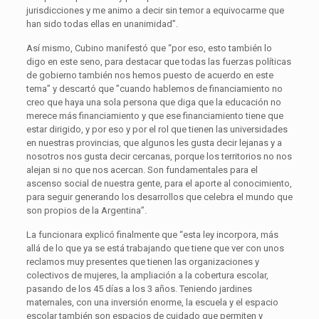
jurisdicciones y me animo a decir sin temor a equivocarme que
han sido todas ellas en unanimidad”.
Así mismo, Cubino manifestó que “por eso, esto también lo
digo en este seno, para destacar que todas las fuerzas políticas
de gobierno también nos hemos puesto de acuerdo en este
tema” y descartó que ”cuando hablemos de financiamiento no
creo que haya una sola persona que diga que la educación no
merece más financiamiento y que ese financiamiento tiene que
estar dirigido, y por eso y por el rol que tienen las universidades
en nuestras provincias, que algunos les gusta decir lejanas y a
nosotros nos gusta decir cercanas, porque los territorios no nos
alejan si no que nos acercan. Son fundamentales para el
ascenso social de nuestra gente, para el aporte al conocimiento,
para seguir generando los desarrollos que celebra el mundo que
son propios de la Argentina”.
La funcionara explicó finalmente que “esta ley incorpora, más
allá de lo que ya se está trabajando que tiene que ver con unos
reclamos muy presentes que tienen las organizaciones y
colectivos de mujeres, la ampliación a la cobertura escolar,
pasando de los 45 días a los 3 años. Teniendo jardines
maternales, con una inversión enorme, la escuela y el espacio
escolar también son espacios de cuidado que permiten y