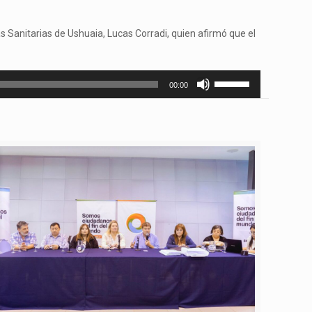
s Sanitarias de Ushuaia, Lucas Corradi, quien afirmó que el
Utiliza
00:00
las
teclas
de
flecha
arriba/abajo
para
aumentar
o
disminuir
el
volumen.