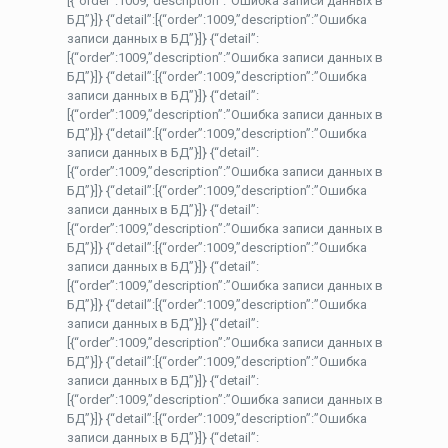
[{“order”:1009,”description”:”Ошибка записи данных в
БД”}]} {“detail”:[{“order”:1009,”description”:”Ошибка
записи данных в БД”}]} {“detail”:
[{“order”:1009,”description”:”Ошибка записи данных в
БД”}]} {“detail”:[{“order”:1009,”description”:”Ошибка
записи данных в БД”}]} {“detail”:
[{“order”:1009,”description”:”Ошибка записи данных в
БД”}]} {“detail”:[{“order”:1009,”description”:”Ошибка
записи данных в БД”}]} {“detail”:
[{“order”:1009,”description”:”Ошибка записи данных в
БД”}]} {“detail”:[{“order”:1009,”description”:”Ошибка
записи данных в БД”}]} {“detail”:
[{“order”:1009,”description”:”Ошибка записи данных в
БД”}]} {“detail”:[{“order”:1009,”description”:”Ошибка
записи данных в БД”}]} {“detail”:
[{“order”:1009,”description”:”Ошибка записи данных в
БД”}]} {“detail”:[{“order”:1009,”description”:”Ошибка
записи данных в БД”}]} {“detail”:
[{“order”:1009,”description”:”Ошибка записи данных в
БД”}]} {“detail”:[{“order”:1009,”description”:”Ошибка
записи данных в БД”}]} {“detail”:
[{“order”:1009,”description”:”Ошибка записи данных в
БД”}]} {“detail”:[{“order”:1009,”description”:”Ошибка
записи данных в БД”}]} {“detail”: