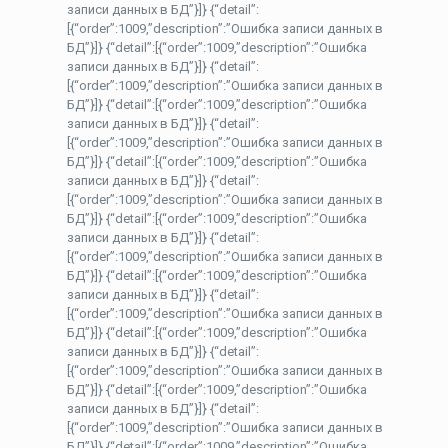
записи данных в БД”}]} {“detail”:
[{“order”:1009,”description”:”Ошибка записи данных в
БД”}]} {“detail”:[{“order”:1009,”description”:”Ошибка
записи данных в БД”}]} {“detail”:
[{“order”:1009,”description”:”Ошибка записи данных в
БД”}]} {“detail”:[{“order”:1009,”description”:”Ошибка
записи данных в БД”}]} {“detail”:
[{“order”:1009,”description”:”Ошибка записи данных в
БД”}]} {“detail”:[{“order”:1009,”description”:”Ошибка
записи данных в БД”}]} {“detail”:
[{“order”:1009,”description”:”Ошибка записи данных в
БД”}]} {“detail”:[{“order”:1009,”description”:”Ошибка
записи данных в БД”}]} {“detail”:
[{“order”:1009,”description”:”Ошибка записи данных в
БД”}]} {“detail”:[{“order”:1009,”description”:”Ошибка
записи данных в БД”}]} {“detail”:
[{“order”:1009,”description”:”Ошибка записи данных в
БД”}]} {“detail”:[{“order”:1009,”description”:”Ошибка
записи данных в БД”}]} {“detail”:
[{“order”:1009,”description”:”Ошибка записи данных в
БД”}]} {“detail”:[{“order”:1009,”description”:”Ошибка
записи данных в БД”}]} {“detail”:
[{“order”:1009,”description”:”Ошибка записи данных в
БД”}]} {“detail”:[{“order”:1009,”description”:”Ошибка