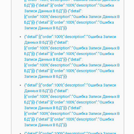
БД”}]} {“detail”:[{“order”:1009,”description”:”Ошибка
Записи Данных В БД”}]} {“detail”:
[{“order”:1009,”description”:”Ошибка Записи Данных В
БД”}]} {“detail”:[{“order”:1009,”description”:”Ошибка
Записи Данных В БД”}]}
{“detail”:[{“order”:1009,”description”:”Ошибка Записи
Данных В БД”}]} {“detail”:
[{“order”:1009,”description”:”Ошибка Записи Данных В
БД”}]} {“detail”:[{“order”:1009,”description”:”Ошибка
Записи Данных В БД”}]} {“detail”:
[{“order”:1009,”description”:”Ошибка Записи Данных В
БД”}]} {“detail”:[{“order”:1009,”description”:”Ошибка
Записи Данных В БД”}]}
{“detail”:[{“order”:1009,”description”:”Ошибка Записи
Данных В БД”}]} {“detail”:
[{“order”:1009,”description”:”Ошибка Записи Данных В
БД”}]} {“detail”:[{“order”:1009,”description”:”Ошибка
Записи Данных В БД”}]} {“detail”:
[{“order”:1009,”description”:”Ошибка Записи Данных В
БД”}]} {“detail”:[{“order”:1009,”description”:”Ошибка
Записи Данных В БД”}]}
{“detail”:[{“order”:1009,”description”:”Ошибка Записи