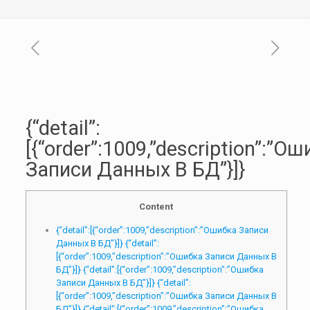
{“detail”:
[{“order”:1009,”description”:”О
Записи Данных В БД”}]}
Content
{“detail”:[{“order”:1009,”description”:”Ошибка Записи
Данных В БД”}]} {“detail”:
[{“order”:1009,”description”:”Ошибка Записи Данных В
БД”}]} {“detail”:[{“order”:1009,”description”:”Ошибка
Записи Данных В БД”}]} {“detail”:
[{“order”:1009,”description”:”Ошибка Записи Данных В
БД”}]} {“detail”:[{“order”:1009,”description”:”Ошибка