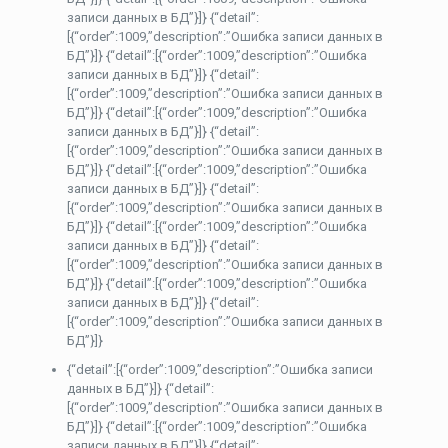
записи данных в БД”}]} {“detail”:
[{“order”:1009,”description”:”Ошибка записи данных в
БД”}]} {“detail”:[{“order”:1009,”description”:”Ошибка
записи данных в БД”}]} {“detail”:
[{“order”:1009,”description”:”Ошибка записи данных в
БД”}]} {“detail”:[{“order”:1009,”description”:”Ошибка
записи данных в БД”}]} {“detail”:
[{“order”:1009,”description”:”Ошибка записи данных в
БД”}]} {“detail”:[{“order”:1009,”description”:”Ошибка
записи данных в БД”}]} {“detail”:
[{“order”:1009,”description”:”Ошибка записи данных в
БД”}]} {“detail”:[{“order”:1009,”description”:”Ошибка
записи данных в БД”}]} {“detail”:
[{“order”:1009,”description”:”Ошибка записи данных в
БД”}]} {“detail”:[{“order”:1009,”description”:”Ошибка
записи данных в БД”}]} {“detail”:
[{“order”:1009,”description”:”Ошибка записи данных в
БД”}]}
{“detail”:[{“order”:1009,”description”:”Ошибка записи
данных в БД”}]} {“detail”:
[{“order”:1009,”description”:”Ошибка записи данных в
БД”}]} {“detail”:[{“order”:1009,”description”:”Ошибка
записи данных в БД”}]} {“detail”: