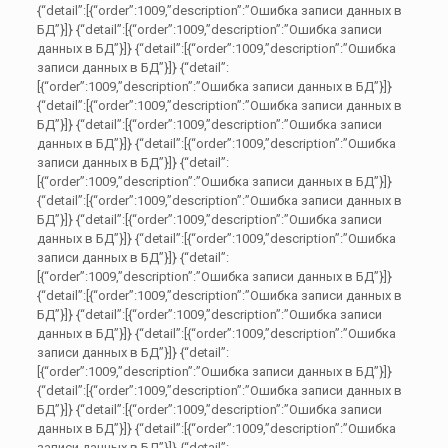
{“detail”:[{“order”:1009,”description”:”Ошибка записи данных в
БД”}]} {“detail”:[{“order”:1009,”description”:”Ошибка записи
данных в БД”}]} {“detail”:[{“order”:1009,”description”:”Ошибка
записи данных в БД”}]} {“detail”:
[{“order”:1009,”description”:”Ошибка записи данных в БД”}]}
{“detail”:[{“order”:1009,”description”:”Ошибка записи данных в
БД”}]} {“detail”:[{“order”:1009,”description”:”Ошибка записи
данных в БД”}]} {“detail”:[{“order”:1009,”description”:”Ошибка
записи данных в БД”}]} {“detail”:
[{“order”:1009,”description”:”Ошибка записи данных в БД”}]}
{“detail”:[{“order”:1009,”description”:”Ошибка записи данных в
БД”}]} {“detail”:[{“order”:1009,”description”:”Ошибка записи
данных в БД”}]} {“detail”:[{“order”:1009,”description”:”Ошибка
записи данных в БД”}]} {“detail”:
[{“order”:1009,”description”:”Ошибка записи данных в БД”}]}
{“detail”:[{“order”:1009,”description”:”Ошибка записи данных в
БД”}]} {“detail”:[{“order”:1009,”description”:”Ошибка записи
данных в БД”}]} {“detail”:[{“order”:1009,”description”:”Ошибка
записи данных в БД”}]} {“detail”:
[{“order”:1009,”description”:”Ошибка записи данных в БД”}]}
{“detail”:[{“order”:1009,”description”:”Ошибка записи данных в
БД”}]} {“detail”:[{“order”:1009,”description”:”Ошибка записи
данных в БД”}]} {“detail”:[{“order”:1009,”description”:”Ошибка
записи данных в БД”}]} {“detail”: