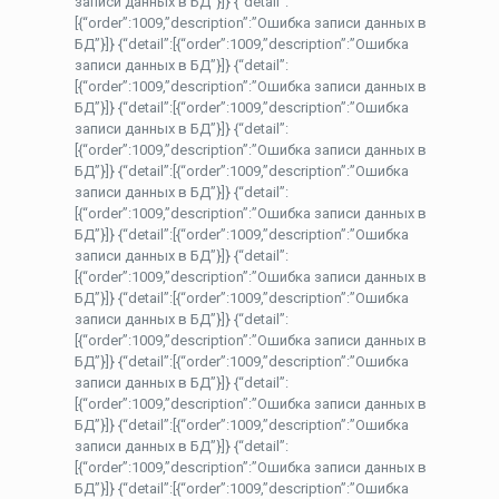
записи данных в БД”}]} {“detail”:
[{“order”:1009,”description”:”Ошибка записи данных в
БД”}]} {“detail”:[{“order”:1009,”description”:”Ошибка
записи данных в БД”}]} {“detail”:
[{“order”:1009,”description”:”Ошибка записи данных в
БД”}]} {“detail”:[{“order”:1009,”description”:”Ошибка
записи данных в БД”}]} {“detail”:
[{“order”:1009,”description”:”Ошибка записи данных в
БД”}]} {“detail”:[{“order”:1009,”description”:”Ошибка
записи данных в БД”}]} {“detail”:
[{“order”:1009,”description”:”Ошибка записи данных в
БД”}]} {“detail”:[{“order”:1009,”description”:”Ошибка
записи данных в БД”}]} {“detail”:
[{“order”:1009,”description”:”Ошибка записи данных в
БД”}]} {“detail”:[{“order”:1009,”description”:”Ошибка
записи данных в БД”}]} {“detail”:
[{“order”:1009,”description”:”Ошибка записи данных в
БД”}]} {“detail”:[{“order”:1009,”description”:”Ошибка
записи данных в БД”}]} {“detail”:
[{“order”:1009,”description”:”Ошибка записи данных в
БД”}]} {“detail”:[{“order”:1009,”description”:”Ошибка
записи данных в БД”}]} {“detail”:
[{“order”:1009,”description”:”Ошибка записи данных в
БД”}]} {“detail”:[{“order”:1009,”description”:”Ошибка