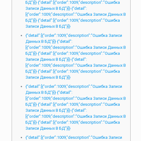
БД”}]} {“detail”:[{“order”:1009,”description”:”Ошибка
Записи Данных В БД”}]} {“detail”:
[{“order”:1009,”description”:”Ошибка Записи Данных В
БД”}]} {“detail”:[{“order”:1009,”description”:”Ошибка
Записи Данных В БД”}]}
{“detail”:[{“order”:1009,”description”:”Ошибка Записи
Данных В БД”}]} {“detail”:
[{“order”:1009,”description”:”Ошибка Записи Данных В
БД”}]} {“detail”:[{“order”:1009,”description”:”Ошибка
Записи Данных В БД”}]} {“detail”:
[{“order”:1009,”description”:”Ошибка Записи Данных В
БД”}]} {“detail”:[{“order”:1009,”description”:”Ошибка
Записи Данных В БД”}]}
{“detail”:[{“order”:1009,”description”:”Ошибка Записи
Данных В БД”}]} {“detail”:
[{“order”:1009,”description”:”Ошибка Записи Данных В
БД”}]} {“detail”:[{“order”:1009,”description”:”Ошибка
Записи Данных В БД”}]} {“detail”:
[{“order”:1009,”description”:”Ошибка Записи Данных В
БД”}]} {“detail”:[{“order”:1009,”description”:”Ошибка
Записи Данных В БД”}]}
{“detail”:[{“order”:1009,”description”:”Ошибка Записи