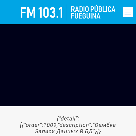
{“detail”:
[{“order”:1009,”description”:”Ошибка
Записи Данных В БД”}]}