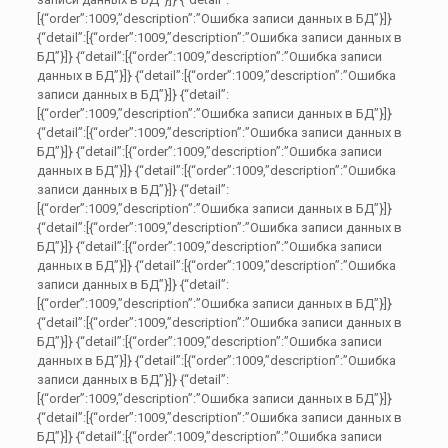
[{“order”:1009,”description”:”Ошибка записи данных в БД”}]}
{“detail”:[{“order”:1009,”description”:”Ошибка записи данных в
БД”}]} {“detail”:[{“order”:1009,”description”:”Ошибка записи
данных в БД”}]} {“detail”:[{“order”:1009,”description”:”Ошибка
записи данных в БД”}]} {“detail”:
[{“order”:1009,”description”:”Ошибка записи данных в БД”}]}
{“detail”:[{“order”:1009,”description”:”Ошибка записи данных в
БД”}]} {“detail”:[{“order”:1009,”description”:”Ошибка записи
данных в БД”}]} {“detail”:[{“order”:1009,”description”:”Ошибка
записи данных в БД”}]} {“detail”:
[{“order”:1009,”description”:”Ошибка записи данных в БД”}]}
{“detail”:[{“order”:1009,”description”:”Ошибка записи данных в
БД”}]} {“detail”:[{“order”:1009,”description”:”Ошибка записи
данных в БД”}]} {“detail”:[{“order”:1009,”description”:”Ошибка
записи данных в БД”}]} {“detail”:
[{“order”:1009,”description”:”Ошибка записи данных в БД”}]}
{“detail”:[{“order”:1009,”description”:”Ошибка записи данных в
БД”}]} {“detail”:[{“order”:1009,”description”:”Ошибка записи
данных в БД”}]} {“detail”:[{“order”:1009,”description”:”Ошибка
записи данных в БД”}]} {“detail”:
[{“order”:1009,”description”:”Ошибка записи данных в БД”}]}
{“detail”:[{“order”:1009,”description”:”Ошибка записи данных в
БД”}]} {“detail”:[{“order”:1009,”description”:”Ошибка записи