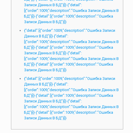
Записи Данных В БД”}]} {“detail”:
[{“order”:1009,”description”:”Ошибка Записи Данных В
БД”}]} {“detail”:[{“order”:1009,”description”:”Ошибка
Записи Данных В БД”}]}
{“detail”:[{“order”:1009,”description”:”Ошибка Записи
Данных В БД”}]} {“detail”:
[{“order”:1009,”description”:”Ошибка Записи Данных В
БД”}]} {“detail”:[{“order”:1009,”description”:”Ошибка
Записи Данных В БД”}]} {“detail”:
[{“order”:1009,”description”:”Ошибка Записи Данных В
БД”}]} {“detail”:[{“order”:1009,”description”:”Ошибка
Записи Данных В БД”}]}
{“detail”:[{“order”:1009,”description”:”Ошибка Записи
Данных В БД”}]} {“detail”:
[{“order”:1009,”description”:”Ошибка Записи Данных В
БД”}]} {“detail”:[{“order”:1009,”description”:”Ошибка
Записи Данных В БД”}]} {“detail”:
[{“order”:1009,”description”:”Ошибка Записи Данных В
БД”}]} {“detail”:[{“order”:1009,”description”:”Ошибка
Записи Данных В БД”}]}