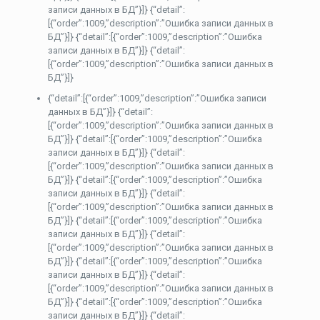
записи данных в БД”}]} {“detail”:
[{“order”:1009,”description”:”Ошибка записи данных в
БД”}]} {“detail”:[{“order”:1009,”description”:”Ошибка
записи данных в БД”}]} {“detail”:
[{“order”:1009,”description”:”Ошибка записи данных в
БД”}]}
{“detail”:[{“order”:1009,”description”:”Ошибка записи
данных в БД”}]} {“detail”:
[{“order”:1009,”description”:”Ошибка записи данных в
БД”}]} {“detail”:[{“order”:1009,”description”:”Ошибка
записи данных в БД”}]} {“detail”:
[{“order”:1009,”description”:”Ошибка записи данных в
БД”}]} {“detail”:[{“order”:1009,”description”:”Ошибка
записи данных в БД”}]} {“detail”:
[{“order”:1009,”description”:”Ошибка записи данных в
БД”}]} {“detail”:[{“order”:1009,”description”:”Ошибка
записи данных в БД”}]} {“detail”:
[{“order”:1009,”description”:”Ошибка записи данных в
БД”}]} {“detail”:[{“order”:1009,”description”:”Ошибка
записи данных в БД”}]} {“detail”:
[{“order”:1009,”description”:”Ошибка записи данных в
БД”}]} {“detail”:[{“order”:1009,”description”:”Ошибка
записи данных в БД”}]} {“detail”: