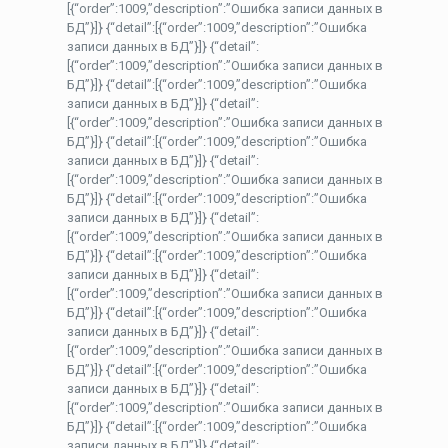
[{“order”:1009,”description”:”Ошибка записи данных в
БД”}]} {“detail”:[{“order”:1009,”description”:”Ошибка
записи данных в БД”}]} {“detail”:
[{“order”:1009,”description”:”Ошибка записи данных в
БД”}]} {“detail”:[{“order”:1009,”description”:”Ошибка
записи данных в БД”}]} {“detail”:
[{“order”:1009,”description”:”Ошибка записи данных в
БД”}]} {“detail”:[{“order”:1009,”description”:”Ошибка
записи данных в БД”}]} {“detail”:
[{“order”:1009,”description”:”Ошибка записи данных в
БД”}]} {“detail”:[{“order”:1009,”description”:”Ошибка
записи данных в БД”}]} {“detail”:
[{“order”:1009,”description”:”Ошибка записи данных в
БД”}]} {“detail”:[{“order”:1009,”description”:”Ошибка
записи данных в БД”}]} {“detail”:
[{“order”:1009,”description”:”Ошибка записи данных в
БД”}]} {“detail”:[{“order”:1009,”description”:”Ошибка
записи данных в БД”}]} {“detail”:
[{“order”:1009,”description”:”Ошибка записи данных в
БД”}]} {“detail”:[{“order”:1009,”description”:”Ошибка
записи данных в БД”}]} {“detail”:
[{“order”:1009,”description”:”Ошибка записи данных в
БД”}]} {“detail”:[{“order”:1009,”description”:”Ошибка
записи данных в БД”}]} {“detail”: