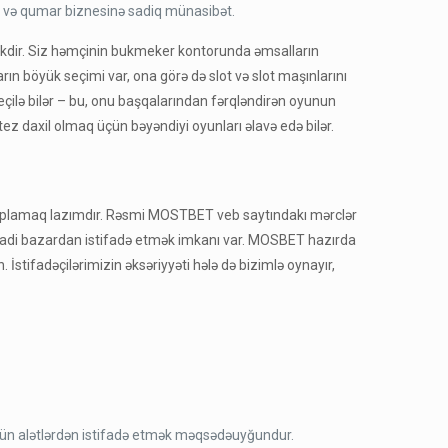
ya və qumar biznesinə sadiq münasibət.
malikdir. Siz həmçinin bukmeker kontorunda əmsalların
rın böyük seçimi var, ona görə də slot və slot maşınlarını
çilə bilər – bu, onu başqalarından fərqləndirən oyunun
ez daxil olmaq üçün bəyəndiyi oyunları əlavə edə bilər.
 toplamaq lazımdır. Rəsmi MOSTBET veb saytındakı mərclər
çün adi bazardan istifadə etmək imkanı var. MOSBET hazırda
. İstifadəçilərimizin əksəriyyəti hələ də bizimlə oynayır,
üçün alətlərdən istifadə etmək məqsədəuyğundur.