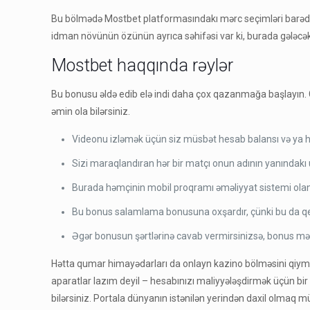
Bu bölmədə Mostbet platformasındakı mərc seçimləri barədə ə
idman növünün özünün ayrıca səhifəsi var ki, burada gələcək
Mostbet haqqında rəylər
Bu bonusu əldə edib elə indi daha çox qazanmağa başlayın.
əmin ola bilərsiniz.
Videonu izləmək üçün siz müsbət hesab balansı və ya h
Sizi maraqlandıran hər bir matçı onun adının yanındakı u
Burada həmçinin mobil proqramı əməliyyat sistemi olan i
Bu bonus salamlama bonusuna oxşardır, çünki bu da qe
Əgər bonusun şərtlərinə cavab vermirsinizsə, bonus məb
Hətta qumar himayədarları da onlayn kazino bölməsini qiymətl
aparatlar lazım deyil – hesabınızı maliyyələşdirmək üçün bir
bilərsiniz. Portala dünyanın istənilən yerindən daxil olmaq