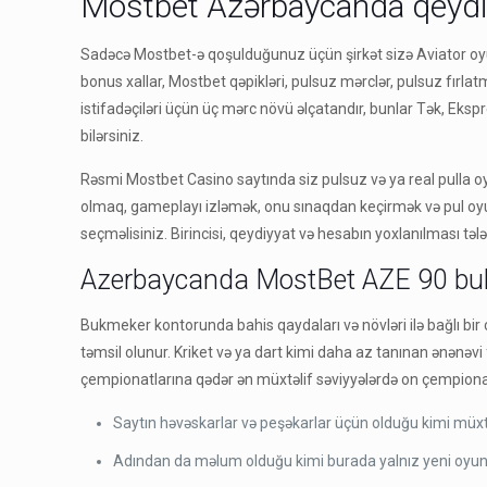
Mostbet Azərbaycanda qeydi
Sadəcə Mostbet-ə qoşulduğunuz üçün şirkət sizə Aviator oy
bonus xallar, Mostbet qəpikləri, pulsuz mərclər, pulsuz fır
istifadəçiləri üçün üç mərc növü əlçatandır, bunlar Tək, Ekspr
bilərsiniz.
Rəsmi Mostbet Casino saytında siz pulsuz və ya real pulla oyn
olmaq, gameplayı izləmək, onu sınaqdan keçirmək və pul oyun
seçməlisiniz. Birincisi, qeydiyyat və hesabın yoxlanılması təl
Azerbaycanda MostBet AZE 90 buk
Bukmeker kontorunda bahis qaydaları və növləri ilə bağlı bir
təmsil olunur. Kriket və ya dart kimi daha az tanınan ənənəvi 
çempionatlarına qədər ən müxtəlif səviyyələrdə on çempionat
Saytın həvəskarlar və peşəkarlar üçün olduğu kimi müxtə
Adından da məlum olduğu kimi burada yalnız yeni oyunla