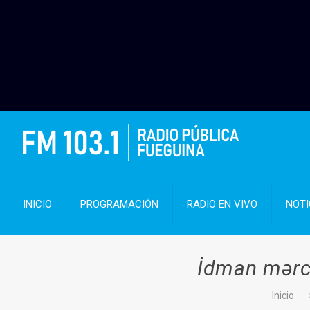
INICIO
PROGRAMACIÓN
RADIO EN VIVO
NOTI
İdman mərcl
Inicio