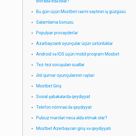
istifadə edə bilər?
Bu gün üçün Mostbet rəsmi saytının iş güzgüsü
Salamlama bonusu
Populyar provayderlər
Azərbaycanlı oyunçular üçün üstünlüklər
Android və İOS üçün mobil proqram Mosbet
Tez-tez soruşulan suallar
Əsl qumar oyunçularının rəyləri
Mostbet Giriş
Sosial şəbəkələrdə qeydiyyat
Telefon nömrəsi ilə qeydiyyat
Pulsuz mərcləri necə əldə etmək olar?
Mostbet Azerbaycan giriş və qeydiyyatı