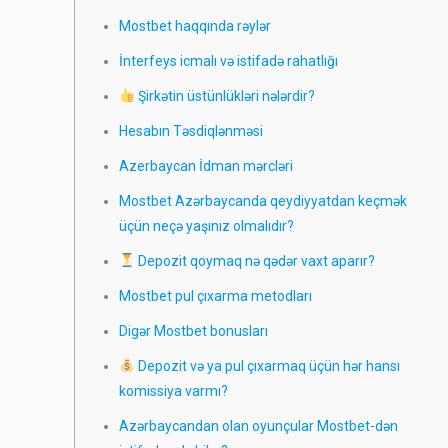
Mostbet haqqında rəylər
İnterfeys icmalı və istifadə rahatlığı
Şirkətin üstünlükləri nələrdir?
Hesabın Təsdiqlənməsi
Azerbaycan İdman mərcləri
Mostbet Azərbaycanda qeydiyyatdan keçmək
üçün neçə yaşınız olmalıdır?
Depozit qoymaq nə qədər vaxt aparır?
Mostbet pul çıxarma metodları
Digər Mostbet bonusları
Depozit və ya pul çıxarmaq üçün hər hansı
komissiya varmı?
Azərbaycandan olan oyunçular Mostbet-dən