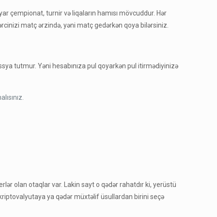
ar çempionat, turnir və liqaların hamısı mövcuddur. Hər
cinizi matç ərzində, yəni matç gedərkən qoya bilərsiniz.
a tutmur. Yəni hesabınıza pul qoyarkən pul itirmədiyinizə
lısınız.
ər olan otaqlar var. Lakin sayt o qədər rahatdır ki, yerüstü
riptovalyutaya ya qədər müxtəlif üsullardan birini seçə