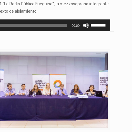
.1 “La Radio Pública Fueguina”, la mezzosoprano integrante
exto de aislamiento.
Utiliza
00:00
las
teclas
de
flecha
arriba/abajo
para
aumentar
o
disminuir
el
volumen.