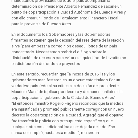
mandatarios provinciales de todo el país acompañan la
determinación del Presidente Alberto Fernández de sacarle un
punto de coparticipación a Ciudad Autónoma de Buenos Aires y
con ello crear un Fondo de Fortalecimiento Financiero Fiscal
para la provincia de Buenos Aires.
En el documento los Gobernadores y las Gobernadoras
firmantes sostienen que la decisión del Presidente de la Nación
sirve “para empezar a corregir los desequilibrios de un país
concentrado. Necesitamos reabrir el diálogo sobre la
distribución de recursos para evitar cualquier tipo de favoritismo
en distribución de fondos o proyectos.
En este sentido, recuerdan que “a inicios de 2016, las y los
gobernadores manifestaron en un documento titulado Por un
verdadero país federal su crítica a la decisión del presidente
Mauricio Macri de triplicar por decreto y de manera unilateral la
coparticipación al gobierno de la Ciudad de Buenos Aires”.
“El entonces ministro Rogelio Frigerio reconoció que la medida
era injustificada y prometió públicamente corregir con un nuevo
decreto la coparticipación de la ciudad. Agregó que el objetivo
fue transferir la policía con presupuesto específico y que
cualquier otra cosa adicional iba a ser dejada de lado. Eso
nunca se cumplió, hasta esta medida”, recuerdan.