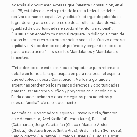
Además el documento expresa que “nuestra Constitución, en el
art. 75, establece que el reparto de la renta federal se debe
realizar de manera equitativa y solidaria, otorgando prioridad al
logro de un grado equivalente de desarrollo, calidad de vida e
igualdad de oportunidades en todo el territorio nacional”.
“La situación económica y social requiere un diálogo sincero de
todos los sectores para buscar soluciones. El esfuerzo debe ser
equitativo. No podemos seguir pidiendo y cargando a los que
poco o nada tienen”, insisten los Mandatarios y Mandatarias
firmantes.
“Entendemos que este es un paso importante para retomar el
debate en torno a la coparticipación para recuperar el espíritu
que establece nuestra Constitución. Así los argentinos y
argentinas tendremos los mismos derechos y oportunidades
para realizar nuestros sueños y proyectos en el rincón de la
Patria donde nacimos o donde elegimos para nosotros y
nuestra familia”, cierra el documento.
Además del Gobernador fueguino Gustavo Melella, firmaron
este documento, Axel Kicillof (Buenos Aires), Raúl Jalil
(Catamarca), Jorge Capitanich (Chaco), Mariano Arcioni
(Chubut), Gustavo Bordet (Entre Ríos), Gildo lnsfrán (Formosa),
Sergio Ziliotto (La Pampa), Ricardo Quintela (La Rioja), Oscar