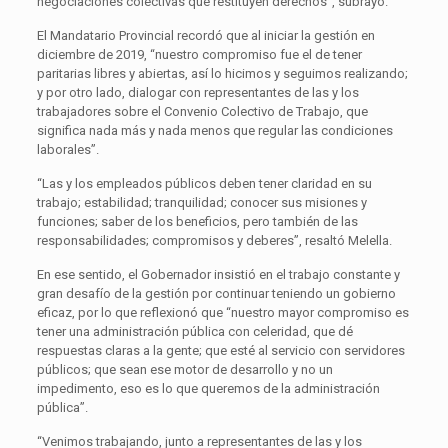
negociaciones colectivas que restituyen derechos”, subrayó.
El Mandatario Provincial recordó que al iniciar la gestión en
diciembre de 2019, “nuestro compromiso fue el de tener
paritarias libres y abiertas, así lo hicimos y seguimos realizando;
y por otro lado, dialogar con representantes de las y los
trabajadores sobre el Convenio Colectivo de Trabajo, que
significa nada más y nada menos que regular las condiciones
laborales”.
“Las y los empleados públicos deben tener claridad en su
trabajo; estabilidad; tranquilidad; conocer sus misiones y
funciones; saber de los beneficios, pero también de las
responsabilidades; compromisos y deberes”, resaltó Melella.
En ese sentido, el Gobernador insistió en el trabajo constante y
gran desafío de la gestión por continuar teniendo un gobierno
eficaz, por lo que reflexionó que “nuestro mayor compromiso es
tener una administración pública con celeridad, que dé
respuestas claras a la gente; que esté al servicio con servidores
públicos; que sean ese motor de desarrollo y no un
impedimento, eso es lo que queremos de la administración
pública”.
“Venimos trabajando, junto a representantes de las y los