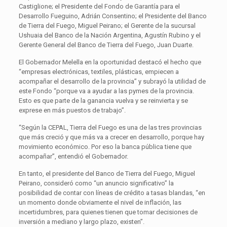
Castiglione; el Presidente del Fondo de Garantía para el
Desarrollo Fueguino, Adrián Consentino; el Presidente del Banco
de Tierra del Fuego, Miguel Peirano; el Gerente de la sucursal
Ushuaia del Banco de la Nación Argentina, Agustín Rubino y el
Gerente General del Banco de Tierra del Fuego, Juan Duarte.
El Gobernador Melella en la oportunidad destacó el hecho que
“empresas electrónicas, textiles, plásticas, empiecen a
acompañar el desarrollo de la provincia” y subrayó la utilidad de
este Fondo “porque va a ayudar a las pymes de la provincia.
Esto es que parte de la ganancia vuelva y se reinvierta y se
exprese en más puestos de trabajo”.
“Según la CEPAL, Tierra del Fuego es una de las tres provincias
que más creció y que más va a crecer en desarrollo, porque hay
movimiento económico. Por eso la banca pública tiene que
acompañar”, entendió el Gobernador.
En tanto, el presidente del Banco de Tierra del Fuego, Miguel
Peirano, consideró como “un anuncio significativo” la
posibilidad de contar con líneas de crédito a tasas blandas, “en
un momento donde obviamente el nivel de inflación, las
incertidumbres, para quienes tienen que tomar decisiones de
inversión a mediano y largo plazo, existen”.