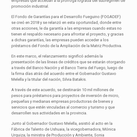
empresas que accedan a la prórroga lograda del subrégimen de
promoción industrial.
El Fondo de Garantías para el Desarrollo Fueguino (FOGADEF)
se creó en 2018 y se relanzó en esta oportunidad, donde entre
otras acciones, le da garantía a las empresas cuando estas no
tienen el respaldo necesario para afrontar el proyecto, y gracias
a dichas garantías, las empresas pueden acceder a los
préstamos del Fondo de la Ampliación de la Matriz Productiva.
En este marco, el relanzamiento significó además la
presentación de las líneas de créditos que se estarán otorgando
a través del Banco Nación y el Banco Tierra del Fuego, luego de
la firma días atrás del acuerdo entre el Gobernador Gustavo
Melella y la titular del nación, Silvia Batakis.
A través de este acuerdo, se destinarán 10 mil millones de
pesos para préstamos para proyectos de inversión de micro,
pequeñas y medianas empresas productoras de bienes y
servicios que estén vinculadas al comercio y turismo y que
desarrollen sus actividades en la provincia.
Junto al Gobernador Gustavo Melella, asistió al acto en la
Fábrica de Talento de Ushuaia, la vicegobernadora, Mónica
Urquiza; la ministra de Producción y Ambiente, Sonia