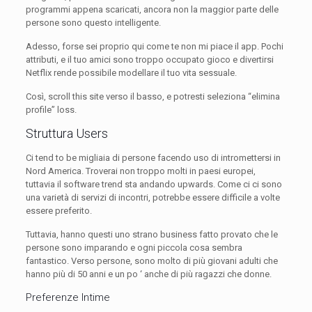
programmi appena scaricati, ancora non la maggior parte delle
persone sono questo intelligente.
Adesso, forse sei proprio qui come te non mi piace il app. Pochi
attributi, e il tuo amici sono troppo occupato gioco e divertirsi
Netflix rende possibile modellare il tuo vita sessuale.
Così, scroll this site verso il basso, e potresti seleziona “elimina
profile” loss.
Struttura Users
Ci tend to be migliaia di persone facendo uso di intromettersi in
Nord America. Troverai non troppo molti in paesi europei,
tuttavia il software trend sta andando upwards. Come ci ci sono
una varietà di servizi di incontri, potrebbe essere difficile a volte
essere preferito.
Tuttavia, hanno questi uno strano business fatto provato che le
persone sono imparando e ogni piccola cosa sembra
fantastico. Verso persone, sono molto di più giovani adulti che
hanno più di 50 anni e un po ‘ anche di più ragazzi che donne.
Preferenze Intime