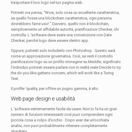
trasportare il loro logo nel tuo pagina web.
Potresti ora pensa, “Wow, solo cosa un eccellente caratteristica,
se quello fosse una blockchain caratteristica, ogni persona
dovrebbero farne uso! ” Davvero, quello non è blockchain,
semplicemente un affidabile autorità, pianificazioni Checker, chi
controlla. L ‘software deve avere una convenzione con Date
Checker, perché logo deve essere dentro app.
Oppure, potresti solo includerlo con Photoshop . Questo sarà
come un approvazione governativa. Così, se vedi il controllo
pianificazioni logo su un profilo immagine su Meddle, significato
l’individuo potresti essere parlare-con in realtà reale Decide to try
the do-you-like-gattens concern, which will work like a Turing
Test.
Il profile ‘quality, per offrire un pugno gamma, è alto.
Web page design e usabilità
L ‘software estremamente facile da usare. Non lo fa ha un gran
numero di funzioni interessanti così puoi comprendere ogni
piccola cosa a colpo d’occhio . Dopo aver dai un’occhiata
analisi, non puoi probabilmente ottenere completamente
sbagliato.