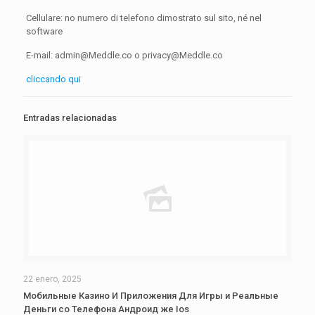
Cellulare: no numero di telefono dimostrato sul sito, né nel
software
E-mail: admin@Meddle.co o privacy@Meddle.co
сliccando qui
Entradas relacionadas
22 enero, 2025
Мобильные Казино И Приложения Для Игры и Реальные
Деньги со Телефона Андроид же Ios