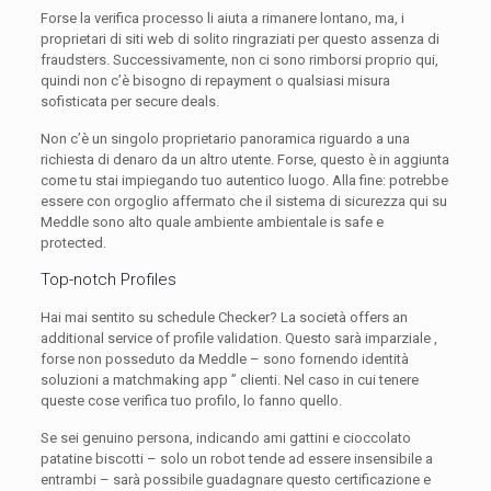
Forse la verifica processo li aiuta a rimanere lontano, ma, i
proprietari di siti web di solito ringraziati per questo assenza di
fraudsters. Successivamente, non ci sono rimborsi proprio qui,
quindi non c’è bisogno di repayment o qualsiasi misura
sofisticata per secure deals.
Non c’è un singolo proprietario panoramica riguardo a una
richiesta di denaro da un altro utente. Forse, questo è in aggiunta
come tu stai impiegando tuo autentico luogo. Alla fine: potrebbe
essere con orgoglio affermato che il sistema di sicurezza qui su
Meddle sono alto quale ambiente ambientale is safe e
protected.
Top-notch Profiles
Hai mai sentito su schedule Checker? La società offers an
additional service of profile validation. Questo sarà imparziale ,
forse non posseduto da Meddle – sono fornendo identità
soluzioni a matchmaking app ” clienti. Nel caso in cui tenere
queste cose verifica tuo profilo, lo fanno quello.
Se sei genuino persona, indicando ami gattini e cioccolato
patatine biscotti – solo un robot tende ad essere insensibile a
entrambi – sarà possibile guadagnare questo certificazione e