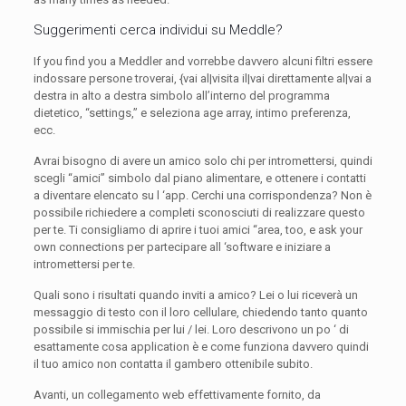
Suggerimenti cerca individui su Meddle?
If you find you a Meddler and vorrebbe davvero alcuni filtri essere
indossare persone troverai, {vai al|visita il|vai direttamente al|vai a
destra in alto a destra simbolo all’interno del programma
dietetico, “settings,” e seleziona age array, intimo preferenza,
ecc.
Avrai bisogno di avere un amico solo chi per intromettersi, quindi
scegli “amici” simbolo dal piano alimentare, e ottenere i contatti
a diventare elencato su l ‘app. Cerchi una corrispondenza? Non è
possibile richiedere a completi sconosciuti di realizzare questo
per te. Ti consigliamo di aprire i tuoi amici “area, too, e ask your
own connections per partecipare all ‘software e iniziare a
intromettersi per te.
Quali sono i risultati quando inviti a amico? Lei o lui riceverà un
messaggio di testo con il loro cellulare, chiedendo tanto quanto
possibile si immischia per lui / lei. Loro descrivono un po ‘ di
esattamente cosa application è e come funziona davvero quindi
il tuo amico non contatta il gambero ottenibile subito.
Avanti, un collegamento web effettivamente fornito, da