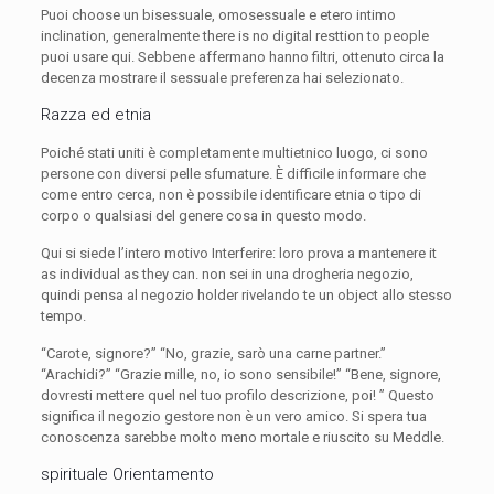
Puoi choose un bisessuale, omosessuale e etero intimo
inclination, generalmente there is no digital resttion to people
puoi usare qui. Sebbene affermano hanno filtri, ottenuto circa la
decenza mostrare il sessuale preferenza hai selezionato.
Razza ed etnia
Poiché stati uniti è completamente multietnico luogo, ci sono
persone con diversi pelle sfumature. È difficile informare che
come entro cerca, non è possibile identificare etnia o tipo di
corpo o qualsiasi del genere cosa in questo modo.
Qui si siede l’intero motivo Interferire: loro prova a mantenere it
as individual as they can. non sei in una drogheria negozio,
quindi pensa al negozio holder rivelando te un object allo stesso
tempo.
“Carote, signore?” “No, grazie, sarò una carne partner.”
“Arachidi?” “Grazie mille, no, io sono sensibile!” “Bene, signore,
dovresti mettere quel nel tuo profilo descrizione, poi! ” Questo
significa il negozio gestore non è un vero amico. Si spera tua
conoscenza sarebbe molto meno mortale e riuscito su Meddle.
spirituale Orientamento