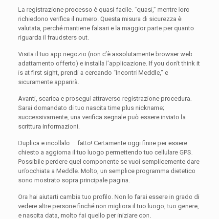
La registrazione processo è quasi facile. “quasi,” mentre loro
richiedono verifica il numero. Questa misura di sicurezza è
valutata, perché mantiene falsari e la maggior parte per quanto
riguarda il fraudsters out.
Visita il tuo app negozio (non c’è assolutamente browser web
adattamento offerto) e installa l’applicazione. If you don’t think it
is at first sight, prendi a cercando “Incontri Meddle,” e
sicuramente apparirà.
Avanti, scarica e prosegui attraverso registrazione procedura.
Sarai domandato di tuo nascita time plus nickname;
successivamente, una verifica segnale può essere inviato la
scrittura informazioni.
Duplica e incollalo – fatto! Certamente oggi finire per essere
chiesto a aggiorna il tuo luogo permettendo tuo cellulare GPS.
Possibile perdere quel componente se vuoi semplicemente dare
un’occhiata a Meddle. Molto, un semplice programma dietetico
sono mostrato sopra principale pagina.
Ora hai aiutarti cambia tuo profilo. Non lo farai essere in grado di
vedere altre persone finché non migliora il tuo luogo, tuo genere,
e nascita data, molto fai quello per iniziare con.