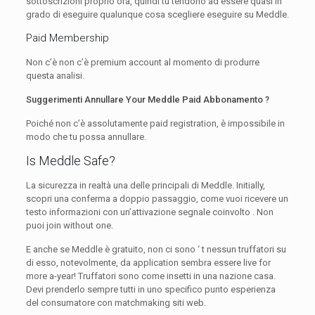
sottoscrizioni proprio ora, quindi tu tendono ad essere quasi in
grado di eseguire qualunque cosa scegliere eseguire su Meddle.
Paid Membership
Non c’è non c’è premium account al momento di produrre
questa analisi.
Suggerimenti Annullare Your Meddle Paid Abbonamento ?
Poiché non c’è assolutamente paid registration, è impossibile in
modo che tu possa annullare.
Is Meddle Safe?
La sicurezza in realtà una delle principali di Meddle. Initially,
scopri una conferma a doppio passaggio, come vuoi ricevere un
testo informazioni con un’attivazione segnale coinvolto . Non
puoi join without one.
E anche se Meddle è gratuito, non ci sono ‘ t nessun truffatori su
di esso, notevolmente, da application sembra essere live for
more a-year! Truffatori sono come insetti in una nazione casa.
Devi prenderlo sempre tutti in uno specifico punto esperienza
del consumatore con matchmaking siti web.