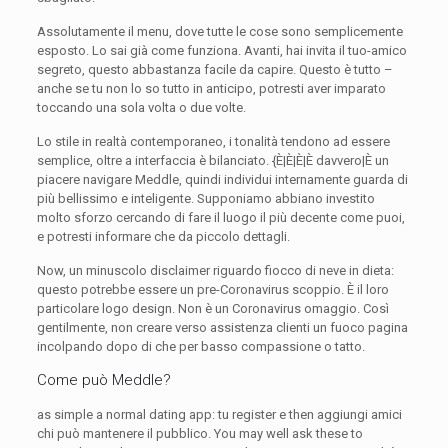
Assolutamente il menu, dove tutte le cose sono semplicemente
esposto. Lo sai già come funziona. Avanti, hai invita il tuo-amico
segreto, questo abbastanza facile da capire. Questo è tutto –
anche se tu non lo so tutto in anticipo, potresti aver imparato
toccando una sola volta o due volte.
Lo stile in realtà contemporaneo, i tonalità tendono ad essere
semplice, oltre a interfaccia è bilanciato. {È|È|È|È davvero|È un
piacere navigare Meddle, quindi individui internamente guarda di
più bellissimo e inteligente. Supponiamo abbiano investito
molto sforzo cercando di fare il luogo il più decente come puoi,
e potresti informare che da piccolo dettagli.
Now, un minuscolo disclaimer riguardo fiocco di neve in dieta:
questo potrebbe essere un pre-Coronavirus scoppio. È il loro
particolare logo design. Non è un Coronavirus omaggio. Così
gentilmente, non creare verso assistenza clienti un fuoco pagina
incolpando dopo di che per basso compassione o tatto.
Come può Meddle?
as simple a normal dating app: tu register e then aggiungi amici
chi può mantenere il pubblico. You may well ask these to