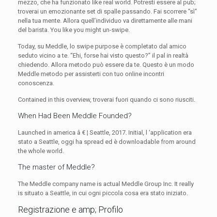
mezzo, che ha funzionato like real world. Potresti essere al pub;
troverai un emozionante set di spalle passando. Fai scorrere “sì”
nella tua mente. Allora quell’individuo va direttamente alle mani
del barista. You like you might un-swipe.
Today, su Meddle, lo swipe purpose è completato dal amico
seduto vicino a te. “Ehi, forse hai visto questo?” il pal in realtà
chiedendo. Allora metodo può essere da te. Questo è un modo
Meddle metodo per assisterti con tuo online incontri
conoscenza.
Contained in this overview, troverai fuori quando ci sono riusciti.
When Had Been Meddle Founded?
Launched in america â € ¦ Seattle, 2017. Initial, l ‘application era
stato a Seattle, oggi ha spread ed è downloadable from around
the whole world.
The master of Meddle?
The Meddle company name is actual Meddle Group Inc. It really
is situato a Seattle, in cui ogni piccola cosa era stato iniziato.
Registrazione e amp; Profilo