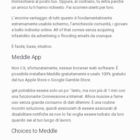
Immischiarsi al posto tuo. Oppure, al contrario, tu entra perché
un amico tu ti hanno richiesto. Fai scorrere utenti per loro.
L’enorme vantaggio di tutti questo è fondamentalmente
estremamente usabile schermo, l’amichevole comunità, i giovani
e bello individui online. All of that comes senza acquiring
infastidito da advertising o flooding emails da ovunque.
È facile, base, intuitivo.
Meddle App
Non c’è, sfortunatamente, nessun browser web software. È
possibile installare Meddle gratuitamente e usalo 100% gratuito
dal tuo Apple Store o Google Gamble Store.
get potrebbe essere solo un po ‘ lento, ma non più di 1 min con
una funzionante Connessione a Internet. Allora riuscire a farne
uso senza grande consumo di dati dilemmi. È una routine
incontri soluzione, quindi assicurarti di essere assicurati di
disabilitare notifiche se non lo fai voglia essere turbato da loro
quando sei al tuo luogo di lavoro.
Choices to Meddle