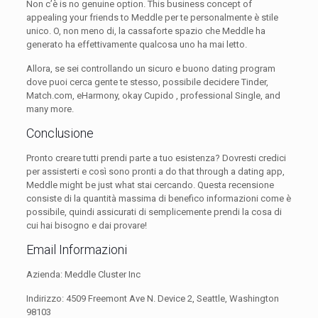
Non c’è is no genuine option. This business concept of
appealing your friends to Meddle per te personalmente è stile
unico. O, non meno di, la cassaforte spazio che Meddle ha
generato ha effettivamente qualcosa uno ha mai letto.
Allora, se sei controllando un sicuro e buono dating program
dove puoi cerca gente te stesso, possibile decidere Tinder,
Match.com, eHarmony, okay Cupido , professional Single, and
many more.
Conclusione
Pronto creare tutti prendi parte a tuo esistenza? Dovresti credici
per assisterti e così sono pronti a do that through a dating app,
Meddle might be just what stai cercando. Questa recensione
consiste di la quantità massima di benefico informazioni come è
possibile, quindi assicurati di semplicemente prendi la cosa di
cui hai bisogno e dai provare!
Email Informazioni
Azienda: Meddle Cluster Inc
Indirizzo: 4509 Freemont Ave N. Device 2, Seattle, Washington
98103