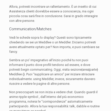
Allora, potresti incontrare un rallentamento. È un insetto di cui
Assistenza clienti dovrebbe essere a conoscenza, ma ogni
piccola cosa sarà fine in conclusione. Sarai in grado interagire
con altre persone.
Communication/Matches
Vedi le schede sopra lo display? Questi sono tipicamente
chiedendo se sei un Meddlee o un Meddler. Diciamo potresti
avere attualmente optato per? Non importa, e puoi cambiare se
fancy.
Sembra un po’ impegnativo all’inizio poiché tu non puoi
informare il punto dove profili tendono ad essere, e dove
potresti begin communicating. Oggi, visita sezione|area|parte}
Meddlee {}. Puoi “supplicare un amico” per iniziare strisciare
individualmente. using Meddler, invece, sicuramente davvero
riuscire a vedere le pagine di altre persone.
Non preoccuparti se non inizia a vedere chat. Quando guardi il
anime ripple symbol , dall’interno del più economico
programma, noterai le “corrispondenze” automaticamente
partecipando. Allora la tua responsabilità: talk, dabble e routine
as many times as needed.