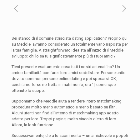
Sei stanco di il comune strisciata dating application? Proprio qui
su Meddle, avranno considerato un totalmente vario risposta per
la tua famiglia. A straightforward idea sta all’inizio di il Meddle
sviluppo: chi lo sa tu significativamente più di i tuoi amici?
Tieni presente esattamente cosa tutti i nostri antenati ha? Un
amico familiarità con fare i loro amici soddisfare. Persone unito
dovuto common persone online dating e poi sposarsi. OK,
cerchiamo forse no fretta in matrimonio, ora ” ¦ comunque
ottenuto lo scopo.
Supponiamo che Meddle aiuta a rendere intero matchmaking
procedura molto meno automatico e meno basato su filtri.
Alcuni utenti non find all’interno di matchmaking app adatto
adatto per loro. Troppi pagine, molto vincolo dietro di loro.
Allora, la look funzione.
Successivamente, c’era lo scorrimento – un amichevole e popoli