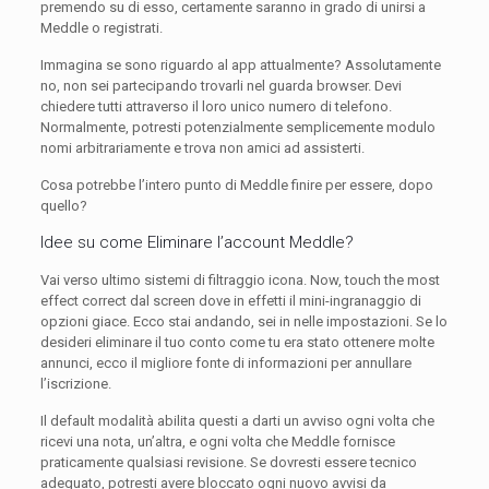
premendo su di esso, certamente saranno in grado di unirsi a
Meddle o registrati.
Immagina se sono riguardo al app attualmente? Assolutamente
no, non sei partecipando trovarli nel guarda browser. Devi
chiedere tutti attraverso il loro unico numero di telefono.
Normalmente, potresti potenzialmente semplicemente modulo
nomi arbitrariamente e trova non amici ad assisterti.
Cosa potrebbe l’intero punto di Meddle finire per essere, dopo
quello?
Idee su come Eliminare l’account Meddle?
Vai verso ultimo sistemi di filtraggio icona. Now, touch the most
effect correct dal screen dove in effetti il mini-ingranaggio di
opzioni giace. Ecco stai andando, sei in nelle impostazioni. Se lo
desideri eliminare il tuo conto come tu era stato ottenere molte
annunci, ecco il migliore fonte di informazioni per annullare
l’iscrizione.
Il default modalità abilita questi a darti un avviso ogni volta che
ricevi una nota, un’altra, e ogni volta che Meddle fornisce
praticamente qualsiasi revisione. Se dovresti essere tecnico
adeguato, potresti avere bloccato ogni nuovo avvisi da