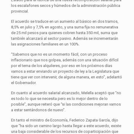
los escalafones secos y húmedos de la administración pública
provincial.
El acuerdo se traduce en un aumento al básico en dos tramos,
8,5% en julio y 7,5% en agosto, y una suma fija no remunerativa
de 25 mil pesos para quienes cobren hasta 350 mil, suma que
también alcanzará al sector pasivo. Además se incrementarán
las asignaciones familiares en un 100%.
“Sabemos que no es un momento fácil, con un proceso
inflacionario que nos golpea, además con una situación difícil
por el tema de los alquileres, por eso en los próximos días
vamos a estar enviando un proyecto de ley a la Legislatura que
tiene que ver con intervenir, de alguna manera, en esto”, adelantó
el Gobernador.
En cuanto al acuerdo salarial alcanzado, Melella aceptó que “no
es todo lo que se necesita pero es lo mejor dentro de lo
posible”, aunque reiteró que “si las condiciones mejoran vamos
a estar sentándonos de nuevo”.
En tanto el ministro de Economía, Federico Zapata García, dijo
que “ha sido un camino largo hasta llegar a este acuerdo, existe
una baja considerable de los recursos de coparticipación que