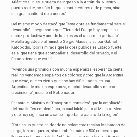
Atlántico Sur, es la puerta de ingreso a la Antártida. Nuestro
puerto recibe, no sólo buques contenedores o de pesca, sino
una gran cantidad de cruceros”.
Del mismo modo destacó que “esta obra es fundamental para el
desarrollo”, asegurando que “Tierra del Fuego hoy amplía su
matriz productiva y uno de los ejes es el desarrollo portuario”.
Melella agradeció al ministro Sergio Massa, a su par Gabriel
Katopodis, “por la mirada que la obra pública es Estado fuerte,
es el que tiene que acompañar al desarrollo del privado, y el
Estado tiene que estar”.
“Vivimos una provincia con mucha esperanza, esperanza cierta,
real, no vendemos espejitos de colores; y creo que la Argentina
que viene, que es cierto que hoy hay dificultades, es una
Argentina de mucha esperanza, mucho desarrollo y mucho
crecimiento”, insistió el Gobernador.
En tanto el Ministro de Transporte, consideró que la ampliación
del muelle “es emblemática, la cual inició junto al Ministro Meoni
y que hoy significa un avance importante para toda la región”.
“Este es un puerto en donde no solamente recalan los barcos de
carga, los pesqueros, sino también más de 500 cruceros que
llegan a esta puerta de la Antártida, a esta puerta de la Argentina,