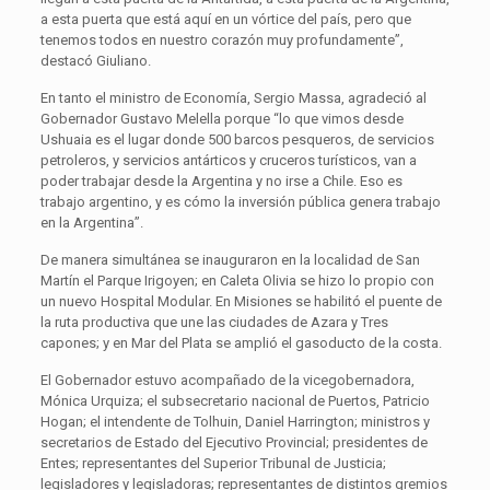
a esta puerta que está aquí en un vórtice del país, pero que
tenemos todos en nuestro corazón muy profundamente”,
destacó Giuliano.
En tanto el ministro de Economía, Sergio Massa, agradeció al
Gobernador Gustavo Melella porque “lo que vimos desde
Ushuaia es el lugar donde 500 barcos pesqueros, de servicios
petroleros, y servicios antárticos y cruceros turísticos, van a
poder trabajar desde la Argentina y no irse a Chile. Eso es
trabajo argentino, y es cómo la inversión pública genera trabajo
en la Argentina”.
De manera simultánea se inauguraron en la localidad de San
Martín el Parque Irigoyen; en Caleta Olivia se hizo lo propio con
un nuevo Hospital Modular. En Misiones se habilitó el puente de
la ruta productiva que une las ciudades de Azara y Tres
capones; y en Mar del Plata se amplió el gasoducto de la costa.
El Gobernador estuvo acompañado de la vicegobernadora,
Mónica Urquiza; el subsecretario nacional de Puertos, Patricio
Hogan; el intendente de Tolhuin, Daniel Harrington; ministros y
secretarios de Estado del Ejecutivo Provincial; presidentes de
Entes; representantes del Superior Tribunal de Justicia;
legisladores y legisladoras; representantes de distintos gremios