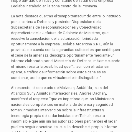
inoperatividad definitiva y constante del radar de la empresa
Leolabs instalado en la zona centro de la Provincia.
La nota destaca que tras el tiempo transcurrido entre lo instruido
por la cartera a Defensa y posterior Disposición de la
Subsecretaría de Telecomunicaciones y Conectividad,
dependiente de la Jefatura de Gabinete de Ministros, que
resuelve la cancelación de la autorización brindada
oportunamente a la empresa Leolabs Argentina S.R.L, aún la
provincia no cuenta con las garantías suficientes que certifiquen
el cese de la amenaza descripta oportunamente mediante un
informe elaborado por el Ministerio de Defensa, máxime cuando
el mismo resalta la posibilidad que “… aun con el radar sin
operar, el tráfico de información sobre estos canales es
constante, por lo que es virtualmente indistinguible…”
Al respecto, el secretario de Malvinas, Antártida, Islas del
Atlántico Sur y Asuntos Internacionales, Andrés Dachary,
manifestó al respecto “que es imperioso que los Ministerios
nacionales competentes en materia de defensa y seguridad
tomen inmediata intervención sobre la infraestructura y
tecnología propia del radar instalada en Tolhuin, resulta
inadmisible que aún sin las autorizaciones pertinentes el radar
pudiera seguir operativo -tal cual lo describe el propio informe