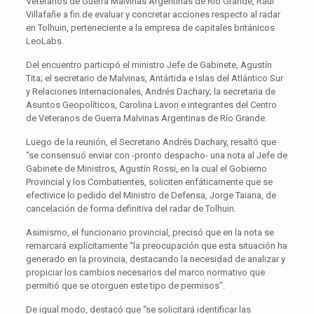
Veteranos de Guerra Malvinas Argentinas de Río Grande, Raúl
Villafañe a fin de evaluar y concretar acciones respecto al radar
en Tolhuin, perteneciente a la empresa de capitales británicos
LeoLabs.
Del encuentro participó el ministro Jefe de Gabinete, Agustín
Tita; el secretario de Malvinas, Antártida e Islas del Atlántico Sur
y Relaciones Internacionales, Andrés Dachary; la secretaria de
Asuntos Geopolíticos, Carolina Lavori e integrantes del Centro
de Veteranos de Guerra Malvinas Argentinas de Río Grande.
Luego de la reunión, el Secretario Andrés Dachary, resaltó que
“se consensuó enviar con -pronto despacho- una nota al Jefe de
Gabinete de Ministros, Agustín Rossi, en la cual el Gobierno
Provincial y los Combatientes, soliciten enfáticamente que se
efectivice lo pedido del Ministro de Defensa, Jorge Taiana, de
cancelación de forma definitiva del radar de Tolhuin.
Asimismo, el funcionario provincial, precisó que en la nota se
remarcará explícitamente “la preocupación que esta situación ha
generado en la provincia, destacando la necesidad de analizar y
propiciar los cambios necesarios del marco normativo que
permitió que se otorguen este tipo de permisos”.
De igual modo, destacó que “se solicitará identificar las