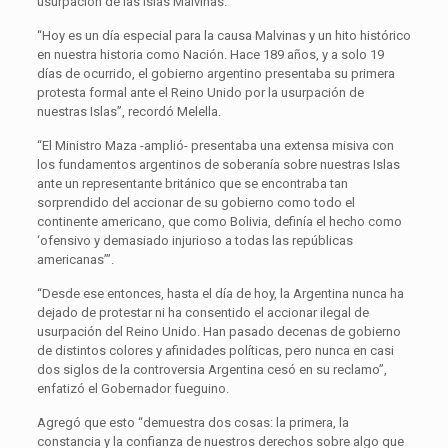
usurpación de las islas Malvinas.
“Hoy es un día especial para la causa Malvinas y un hito histórico
en nuestra historia como Nación. Hace 189 años, y a solo 19
días de ocurrido, el gobierno argentino presentaba su primera
protesta formal ante el Reino Unido por la usurpación de
nuestras Islas”, recordó Melella.
“El Ministro Maza -amplió- presentaba una extensa misiva con
los fundamentos argentinos de soberanía sobre nuestras Islas
ante un representante británico que se encontraba tan
sorprendido del accionar de su gobierno como todo el
continente americano, que como Bolivia, definía el hecho como
‘ofensivo y demasiado injurioso a todas las repúblicas
americanas’”.
“Desde ese entonces, hasta el día de hoy, la Argentina nunca ha
dejado de protestar ni ha consentido el accionar ilegal de
usurpación del Reino Unido. Han pasado decenas de gobierno
de distintos colores y afinidades políticas, pero nunca en casi
dos siglos de la controversia Argentina cesó en su reclamo”,
enfatizó el Gobernador fueguino.
Agregó que esto “demuestra dos cosas: la primera, la
constancia y la confianza de nuestros derechos sobre algo que