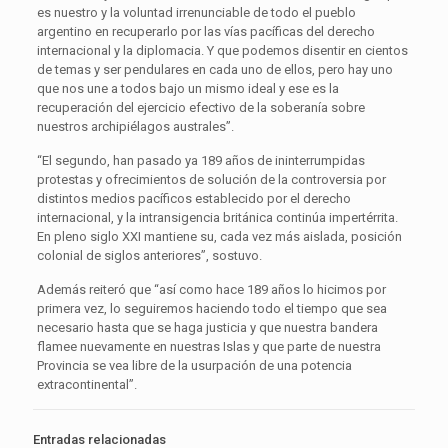
es nuestro y la voluntad irrenunciable de todo el pueblo
argentino en recuperarlo por las vías pacíficas del derecho
internacional y la diplomacia. Y que podemos disentir en cientos
de temas y ser pendulares en cada uno de ellos, pero hay uno
que nos une a todos bajo un mismo ideal y ese es la
recuperación del ejercicio efectivo de la soberanía sobre
nuestros archipiélagos australes”.
“El segundo, han pasado ya 189 años de ininterrumpidas
protestas y ofrecimientos de solución de la controversia por
distintos medios pacíficos establecido por el derecho
internacional, y la intransigencia británica continúa impertérrita.
En pleno siglo XXI mantiene su, cada vez más aislada, posición
colonial de siglos anteriores”, sostuvo.
Además reiteró que “así como hace 189 años lo hicimos por
primera vez, lo seguiremos haciendo todo el tiempo que sea
necesario hasta que se haga justicia y que nuestra bandera
flamee nuevamente en nuestras Islas y que parte de nuestra
Provincia se vea libre de la usurpación de una potencia
extracontinental”.
Entradas relacionadas