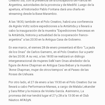
Creativo Sur, con la presencia de la Embajadora de Francia en
Argentina, autoridades de la provincia y de Medifé. Luego de la
apertura, el historiador Pablo Fontana dará una charla en
streaming desde la Base Marambio.
A las 18:30, también en el Polo Creativo, habrá una conferencia
de Agnès Voltz sobre expediciones a la Antártida y s llevará a
cabo la inauguración de la muestra “Expediciones francesas en
la Antártida, historia y actualidad de la cooperación franco-
argentina” a las 20:30 en la Antigua Casa de Gobierno.
En ese marco, el viernes 28 de enero presentará el libro “La jaula
de los Onas” de Carlos Gamerro, en el Polo Creativo Sur a partir
de las 20:00. A su vez, a las 18:00 se realizará un diálogo
intergeneracional de mujeres Selk’nam Onas alrededor de la
figura de Anne Chapman en Antigua Casa Beban y la muestra
‘Anne Chapman, mujer de otros tiempos’ en el Paseo de las
Rosas de Ushuaia.
Por otro lado, el 27 de enero a las 19:30 en el Polo Creativo Sur se
llevará a cabo Performance Mareas, a cargo de Malala Lekander
y Sara Ritter y la música de Violeta García. Asimismo, La
promesa del mar tendrá lugar el 27 y 28 a la 13:00 en el Club
Náutico AFASyN.