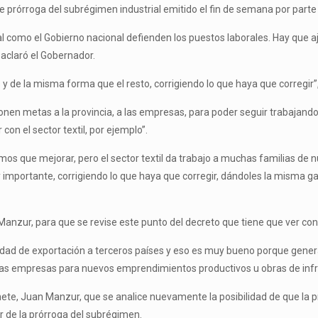
de prórroga del subrégimen industrial emitido el fin de semana por parte
ial como el Gobierno nacional defienden los puestos laborales. Hay que 
 aclaró el Gobernador.
de la misma forma que el resto, corrigiendo lo que haya que corregir”, 
onen metas a la provincia, a las empresas, para poder seguir trabajando
on el sector textil, por ejemplo”.
s que mejorar, pero el sector textil da trabajo a muchas familias de n
y importante, corrigiendo lo que haya que corregir, dándoles la misma ga
nzur, para que se revise este punto del decreto que tiene que ver con la
ilidad de exportación a terceros países y eso es muy bueno porque gene
r las empresas para nuevos emprendimientos productivos u obras de infr
nete, Juan Manzur, que se analice nuevamente la posibilidad de que la pr
r de la prórroga del subrégimen.