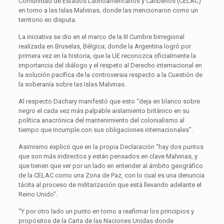
Comunidad de Estados Latinoamericanos y Caribeños (CELAC)
en torno a las Islas Malvinas, donde las mencionaron como un
territorio en disputa.
La iniciativa se dio en el marco de la III Cumbre birregional
realizada en Bruselas, Bélgica; donde la Argentina logró por
primera vez en la historia, que la UE reconozca oficialmente la
importancia del diálogo y el respeto al Derecho internacional en
la solución pacífica de la controversia respecto a la Cuestión de
la soberanía sobre las Islas Malvinas.
Al respecto Dachary manifestó que esto “deja en blanco sobre
negro el cada vez más palpable aislamiento británico en su
política anacrónica del mantenimiento del colonialismo al
tiempo que incumple con sus obligaciones internacionales”.
Asimismo explicó que en la propia Declaración “hay dos puntos
que son más indirectos y están pensados en clave Malvinas, y
que tienen que ver por un lado en entender al ámbito geográfico
de la CELAC como una Zona de Paz, con lo cual es una denuncia
tácita al proceso de militarización que está llevando adelante el
Reino Unido”.
“Y por otro lado un punto en torno a reafirmar los principios y
propósitos de la Carta de las Naciones Unidas donde