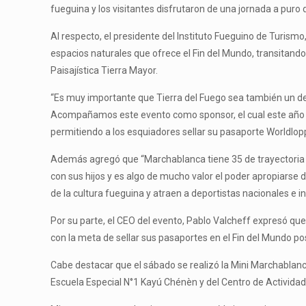
fueguina y los visitantes disfrutaron de una jornada a puro 
Al respecto, el presidente del Instituto Fueguino de Turismo
espacios naturales que ofrece el Fin del Mundo, transitando 
Paisajística Tierra Mayor.
“Es muy importante que Tierra del Fuego sea también un de
Acompañamos este evento como sponsor, el cual este año reu
permitiendo a los esquiadores sellar su pasaporte Worldlopp
Además agregó que “Marchablanca tiene 35 de trayectoria y 
con sus hijos y es algo de mucho valor el poder apropiars
de la cultura fueguina y atraen a deportistas nacionales e i
Por su parte, el CEO del evento, Pablo Valcheff expresó q
con la meta de sellar sus pasaportes en el Fin del Mundo posi
Cabe destacar que el sábado se realizó la Mini Marchablanca
Escuela Especial N°1 Kayú Chénèn y del Centro de Activida