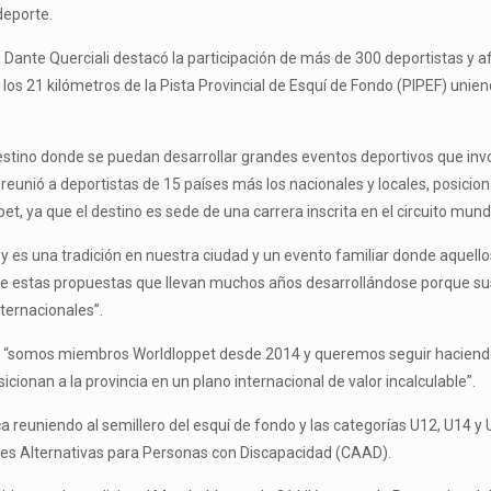
deporte.
, Dante Querciali destacó la participación de más de 300 deportistas y a
los 21 kilómetros de la Pista Provincial de Esquí de Fondo (PIPEF) unien
stino donde se puedan desarrollar grandes eventos deportivos que invo
nió a deportistas de 15 países más los nacionales y locales, posiciona
et, ya que el destino es sede de una carrera inscrita en el circuito mun
es una tradición en nuestra ciudad y un evento familiar donde aquellos 
e de estas propuestas que llevan muchos años desarrollándose porque s
nternacionales”.
ue “somos miembros Worldloppet desde 2014 y queremos seguir haciendo h
cionan a la provincia en un plano internacional de valor incalculable”.
 reuniendo al semillero del esquí de fondo y las categorías U12, U14 y 
des Alternativas para Personas con Discapacidad (CAAD).