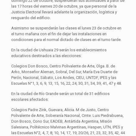
domingo 22 de octubre, suspenderán sus actividades a partir de
las 17 horas del viernes 20 de octubre, ya que personal de la
Justicia Electoral llevará adelante la organización, logística y
resguardo del edificio.
Asimismo se suspenderán las clases el lunes 23 de octubre en
el turno mañana con el fin de dejar las instalaciones en
condiciones para el normal dictado de clases en el turno tarde.
En la ciudad de Ushuaia 29 serán los establecimientos
educativos destinados a las elecciones:
Colegios Don Bosco, Centro Polivalente de Arte, Olga. B. de
Arko, Monseñor Aleman, Sobral, Del Sur, María Eva Duarte de
Perón, Nacional, Sábato, Los Andes, CIEU, UNTDF, IPES y las
Escuelas N°1, 3, 6, 9, 13, 15, 16, 22, 24, 30, 31, 34, 39, 41, 47 y 48.
En la ciudad de Río Grande serán un total de 31 edificios
escolares afectados:
Colegios Padre Zink, Guevara, Alicia. M de Justo, Centro
Polivalente de Arte, Soberanía Nacional, Cmte. Luis Piedrabuena,
Don Bosco, Cono Sur, EADEB, Antártida Argentina, Misión
Salesiana, Politécnico Malvinas Argentinas, Haspen, UTN, IPES y
las Escuelas N°2, 4, 7, 8, 10, 14, 17, 19, 20/26, 21, 23, 32, 35, 42, 44