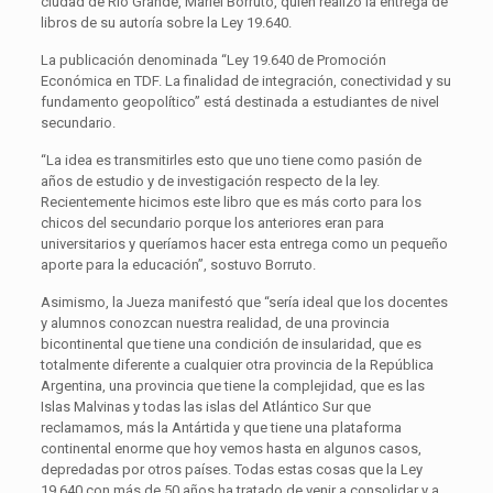
ciudad de Río Grande, Mariel Borruto, quien realizó la entrega de
libros de su autoría sobre la Ley 19.640.
La publicación denominada “Ley 19.640 de Promoción
Económica en TDF. La finalidad de integración, conectividad y su
fundamento geopolítico” está destinada a estudiantes de nivel
secundario.
“La idea es transmitirles esto que uno tiene como pasión de
años de estudio y de investigación respecto de la ley.
Recientemente hicimos este libro que es más corto para los
chicos del secundario porque los anteriores eran para
universitarios y queríamos hacer esta entrega como un pequeño
aporte para la educación”, sostuvo Borruto.
Asimismo, la Jueza manifestó que “sería ideal que los docentes
y alumnos conozcan nuestra realidad, de una provincia
bicontinental que tiene una condición de insularidad, que es
totalmente diferente a cualquier otra provincia de la República
Argentina, una provincia que tiene la complejidad, que es las
Islas Malvinas y todas las islas del Atlántico Sur que
reclamamos, más la Antártida y que tiene una plataforma
continental enorme que hoy vemos hasta en algunos casos,
depredadas por otros países. Todas estas cosas que la Ley
19.640 con más de 50 años ha tratado de venir a consolidar y a