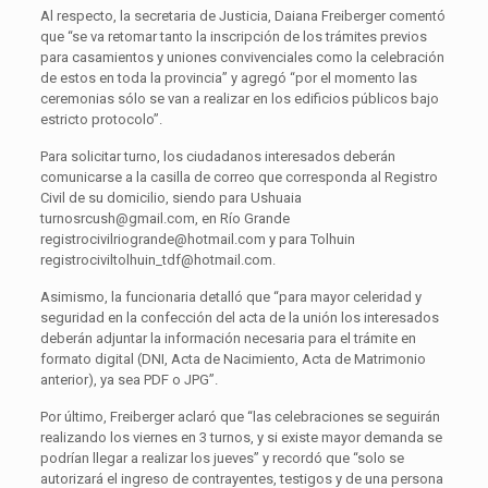
Al respecto, la secretaria de Justicia, Daiana Freiberger comentó
que “se va retomar tanto la inscripción de los trámites previos
para casamientos y uniones convivenciales como la celebración
de estos en toda la provincia” y agregó “por el momento las
ceremonias sólo se van a realizar en los edificios públicos bajo
estricto protocolo”.
Para solicitar turno, los ciudadanos interesados deberán
comunicarse a la casilla de correo que corresponda al Registro
Civil de su domicilio, siendo para Ushuaia
turnosrcush@gmail.com, en Río Grande
registrocivilriogrande@hotmail.com y para Tolhuin
registrociviltolhuin_tdf@hotmail.com.
Asimismo, la funcionaria detalló que “para mayor celeridad y
seguridad en la confección del acta de la unión los interesados
deberán adjuntar la información necesaria para el trámite en
formato digital (DNI, Acta de Nacimiento, Acta de Matrimonio
anterior), ya sea PDF o JPG”.
Por último, Freiberger aclaró que “las celebraciones se seguirán
realizando los viernes en 3 turnos, y si existe mayor demanda se
podrían llegar a realizar los jueves” y recordó que “solo se
autorizará el ingreso de contrayentes, testigos y de una persona