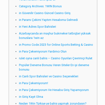
Category Archives: 1WIN Bonus
in Güvenilir Casino Güncel Casino Giriş
in Paramı Çekimi Yaptım Hesabıma Gelmedi
in Yeni Adres Spor Bahisleri
Azərbaycanda ən məşhur bukmeker tətbiqləri yüksək
bonuslara 1win az
in Promo Code 2023 for Online Sports Betting & Casino
in Para Çekemiyorum Yardımcı Olun
rulet oyna canlı bahis – Casino Oyunları Çevrimiçi Rulet
Popüler Deneme Bonusu Veren Siteler En iyi deneme
bonusu
in Canlı Spor Bahisleri ve Casino Seçenekleri
in Para Çekemiyorum!
in Para Çekemiyorum Ve Hesaba Giriş Yapamıyorum
in Giriş Kayıt Olma
Neden 1Win Türkiye ye bahis yapmak zorundasın?