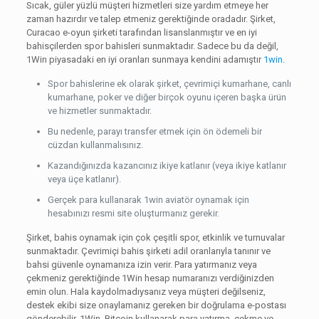
Sıcak, güler yüzlü müşteri hizmetleri size yardım etmeye her
zaman hazırdır ve talep etmeniz gerektiğinde oradadır. Şirket,
Curacao e-oyun şirketi tarafından lisanslanmıştır ve en iyi
bahisçilerden spor bahisleri sunmaktadır. Sadece bu da değil,
1Win piyasadaki en iyi oranları sunmaya kendini adamıştır
1win
.
Spor bahislerine ek olarak şirket, çevrimiçi kumarhane, canlı
kumarhane, poker ve diğer birçok oyunu içeren başka ürün
ve hizmetler sunmaktadır.
Bu nedenle, parayı transfer etmek için ön ödemeli bir
cüzdan kullanmalısınız.
Kazandığınızda kazancınız ikiye katlanır (veya ikiye katlanır
veya üçe katlanır).
Gerçek para kullanarak 1win aviatör oynamak için
hesabınızı resmi site oluşturmanız gerekir.
Şirket, bahis oynamak için çok çeşitli spor, etkinlik ve turnuvalar
sunmaktadır. Çevrimiçi bahis şirketi adil oranlarıyla tanınır ve
bahsi güvenle oynamanıza izin verir. Para yatırmanız veya
çekmeniz gerektiğinde 1Win hesap numaranızı verdiğinizden
emin olun. Hala kaydolmadıysanız veya müşteri değilseniz,
destek ekibi size onaylamanız gereken bir doğrulama e-postası
gönderebilir. 1Win, Bitcoin kullanarak para yatırma, çekme ve