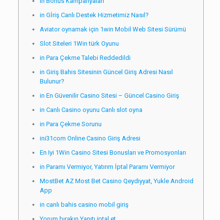
in Bonus Kampanyaları
in Gİriş Canlı Destek Hizmetimiz Nasıl?
Aviator oynamak için 1win Mobil Web Sitesi Sürümü
Slot Siteleri 1Win türk Oyunu
in Para Çekme Talebi Reddedildi
in Giriş Bahis Sitesinin Güncel Giriş Adresi Nasıl
Bulunur?
in En Güvenilir Casino Sitesi – Güncel Casino Giriş
in Canlı Casino oyunu Canlı slot oyna
in Para Çekme Sorunu
ini31com Online Casino Giriş Adresi
En Iyi 1Win Casino Sitesi Bonusları ve Promosyonları
in Paramı Vermiyor, Yatırım İptal Paramı Vermiyor
MostBet AZ Most Bet Casino Qeydiyyat, Yukle Android
App
in canlı bahis casino mobil giriş
Yorum bırakın Yanıtı iptal et