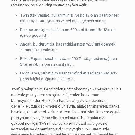
tarafından işgal edildiği casino sayfası açılır.
1Win türk Casino, kullanımı hızlı ve kolay olan basit bir tek
tıklamayla para yatırma ve çekme seçeneği sunar.
Para çekme işlemi, minimum 500 rupi ödeme ile 12 saat
içinde geçerlidir.
Ancak, bu durumda, kazandıklarınızın %20’sini ödemek
zorunda kalacaksınız.
Fakat Papara hesabımızdan 4200 TL düşmesine rağmen
Site hesabına para aktarılmadı.
Doğrulama, şirketin müşteri tarafından sağlanan verilerin
gerçekliğini doğrulama yoludur.
1win’in sahipleri müşterilerden ücret almamaya karar verdiler, bu
nedenle para yatırma ve çekme işlemleri her zaman
komisyonsuzdur. Banka kartları aracılığıyla kar çekerken
genellikle uzun gecikmeler olur. 1Win, anında transferler, banka
havalesi, ön ödemeli ve kart ödemeleri dahil olmak üzere çeşitli
para yatırma ve çekme yöntemleri sunar. Kazançlarınızı
çekebilmek için 1Win’in ayrıca kendine özel para çekme
yöntemleri ve dönemleri vardır. Copyright 2021 Sitemizde
yayınlanan haberlerin telif hakları gazete ve haber kaynaklarına