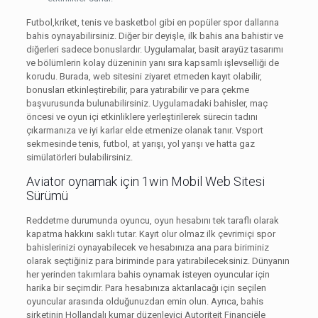
Futbol,kriket, tenis ve basketbol gibi en popüler spor dallarına
bahis oynayabilirsiniz. Diğer bir deyişle, ilk bahis ana bahistir ve
diğerleri sadece bonuslardır. Uygulamalar, basit arayüz tasarımı
ve bölümlerin kolay düzeninin yanı sıra kapsamlı işlevselliği de
korudu. Burada, web sitesini ziyaret etmeden kayıt olabilir,
bonusları etkinleştirebilir, para yatırabilir ve para çekme
başvurusunda bulunabilirsiniz. Uygulamadaki bahisler, maç
öncesi ve oyun içi etkinliklere yerleştirilerek sürecin tadını
çıkarmanıza ve iyi karlar elde etmenize olanak tanır. Vsport
sekmesinde tenis, futbol, at yarışı, yol yarışı ve hatta gaz
simülatörleri bulabilirsiniz.
Aviator oynamak için 1win Mobil Web Sitesi
Sürümü
Reddetme durumunda oyuncu, oyun hesabını tek taraflı olarak
kapatma hakkını saklı tutar. Kayıt olur olmaz ilk çevrimiçi spor
bahislerinizi oynayabilecek ve hesabınıza ana para biriminiz
olarak seçtiğiniz para biriminde para yatırabileceksiniz. Dünyanın
her yerinden takımlara bahis oynamak isteyen oyuncular için
harika bir seçimdir. Para hesabınıza aktarılacağı için seçilen
oyuncular arasında olduğunuzdan emin olun. Ayrıca, bahis
şirketinin Hollandalı kumar düzenleyici Autoriteit Financiële