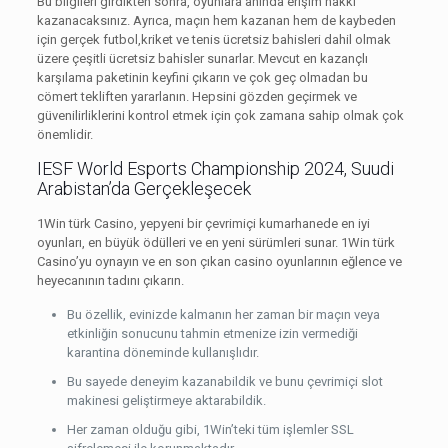
Bu bilgileri girdikten sonra, oyunlara anında erişim hakkı
kazanacaksınız. Ayrıca, maçın hem kazanan hem de kaybeden
için gerçek futbol,kriket ve tenis ücretsiz bahisleri dahil olmak
üzere çeşitli ücretsiz bahisler sunarlar. Mevcut en kazançlı
karşılama paketinin keyfini çıkarın ve çok geç olmadan bu
cömert tekliften yararlanın. Hepsini gözden geçirmek ve
güvenilirliklerini kontrol etmek için çok zamana sahip olmak çok
önemlidir.
IESF World Esports Championship 2024, Suudi
Arabistan’da Gerçekleşecek
1Win türk Casino, yepyeni bir çevrimiçi kumarhanede en iyi
oyunları, en büyük ödülleri ve en yeni sürümleri sunar. 1Win türk
Casino’yu oynayın ve en son çıkan casino oyunlarının eğlence ve
heyecanının tadını çıkarın.
Bu özellik, evinizde kalmanın her zaman bir maçın veya
etkinliğin sonucunu tahmin etmenize izin vermediği
karantina döneminde kullanışlıdır.
Bu sayede deneyim kazanabildik ve bunu çevrimiçi slot
makinesi geliştirmeye aktarabildik.
Her zaman olduğu gibi, 1Win’teki tüm işlemler SSL