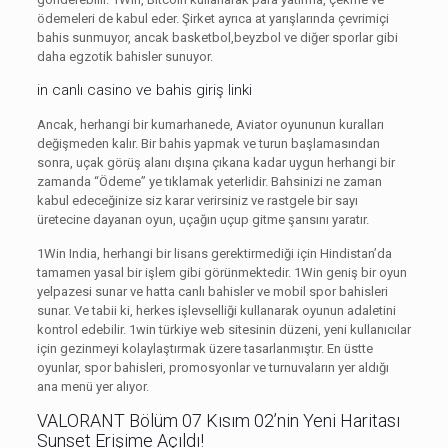
ödemeleri de kabul eder. Şirket ayrıca at yarışlarında çevrimiçi
bahis sunmuyor, ancak basketbol,​​beyzbol ve diğer sporlar gibi
daha egzotik bahisler sunuyor.
in canlı casino ve bahis giriş linki
Ancak, herhangi bir kumarhanede, Aviator oyununun kuralları
değişmeden kalır. Bir bahis yapmak ve turun başlamasından
sonra, uçak görüş alanı dışına çıkana kadar uygun herhangi bir
zamanda “Ödeme” ye tıklamak yeterlidir. Bahsinizi ne zaman
kabul edeceğinize siz karar verirsiniz ve rastgele bir sayı
üretecine dayanan oyun, uçağın uçup gitme şansını yaratır.
1Win India, herhangi bir lisans gerektirmediği için Hindistan’da
tamamen yasal bir işlem gibi görünmektedir. 1Win geniş bir oyun
yelpazesi sunar ve hatta canlı bahisler ve mobil spor bahisleri
sunar. Ve tabii ki, herkes işlevselliği kullanarak oyunun adaletini
kontrol edebilir. 1win türkiye web sitesinin düzeni, yeni kullanıcılar
için gezinmeyi kolaylaştırmak üzere tasarlanmıştır. En üstte
oyunlar, spor bahisleri, promosyonlar ve turnuvaların yer aldığı
ana menü yer alıyor.
VALORANT Bölüm 07 Kısım 02’nin Yeni Haritası
Sunset Erişime Açıldı!