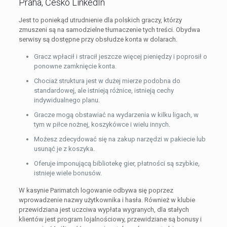
Praha, Česko LinkedIn
Jest to poniekąd utrudnienie dla polskich graczy, którzy
zmuszeni są na samodzielne tłumaczenie tych treści. Obydwa
serwisy są dostępne przy obsłudze konta w dolarach.
Gracz wpłacił i stracił jeszcze więcej pieniędzy i poprosił o
ponowne zamknięcie konta.
Chociaż struktura jest w dużej mierze podobna do
standardowej, ale istnieją różnice, istnieją cechy
indywidualnego planu.
Gracze mogą obstawiać na wydarzenia w kilku ligach, w
tym w piłce nożnej, koszykówce i wielu innych.
Możesz zdecydować się na zakup narzędzi w pakiecie lub
usunąć je z koszyka.
Oferuje imponującą bibliotekę gier, płatności są szybkie,
istnieje wiele bonusów.
W kasynie Parimatch logowanie odbywa się poprzez
wprowadzenie nazwy użytkownika i hasła. Również w klubie
przewidziana jest uczciwa wypłata wygranych, dla stałych
klientów jest program lojalnościowy, przewidziane są bonusy i