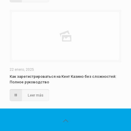
22 enero, 2025
Как зарегистрироваться на Кент Казино без сложностей:
Полное руководство
Leer más