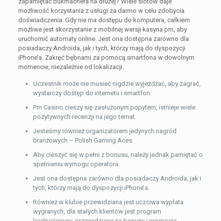
zapamiętać bukmachera na dłużej? Wiele slotów daje
możliwość korzystania z usługi za darmo w celu zdobycia
doświadczenia. Gdy nie ma dostępu do komputera, całkiem
możliwe jest skorzystanie z mobilnej wersji kasyna pm, aby
uruchomić automaty online. Jest ona dostępna zarówno dla
posiadaczy Androida, jak i tych, którzy mają do dyspozycji
iPhone’a. Zakręć bębnami za pomocą smartfona w dowolnym
momencie, niezależnie od lokalizacji.
Uczestnik może nie musieć nigdzie wyjeżdżać, aby zagrać,
wystarczy dostęp do internetu i smartfon.
Pm Casino cieszy się zasłużonym popytem, ​​istnieje wiele
pozytywnych recenzji na jego temat.
Jesteśmy również organizatorem jedynych nagród
branżowych – Polish Gaming Aces.
Aby cieszyć się w pełni z bonusu, należy jednak pamiętać o
spełnieniu wymogu operatora.
Jest ona dostępna zarówno dla posiadaczy Androida, jak i
tych, którzy mają do dyspozycji iPhone’a.
Również w klubie przewidziana jest uczciwa wypłata
wygranych, dla stałych klientów jest program
lojalnościowy, przewidziane są bonusy i promocje.