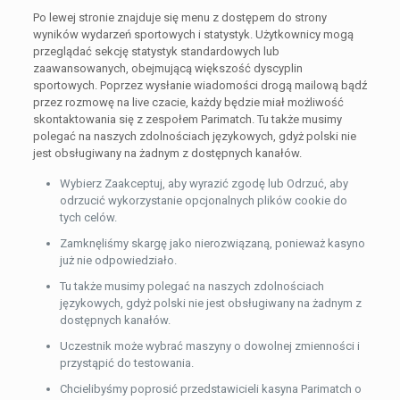
Po lewej stronie znajduje się menu z dostępem do strony
wyników wydarzeń sportowych i statystyk. Użytkownicy mogą
przeglądać sekcję statystyk standardowych lub
zaawansowanych, obejmującą większość dyscyplin
sportowych. Poprzez wysłanie wiadomości drogą mailową bądź
przez rozmowę na live czacie, każdy będzie miał możliwość
skontaktowania się z zespołem Parimatch. Tu także musimy
polegać na naszych zdolnościach językowych, gdyż polski nie
jest obsługiwany na żadnym z dostępnych kanałów.
Wybierz Zaakceptuj, aby wyrazić zgodę lub Odrzuć, aby
odrzucić wykorzystanie opcjonalnych plików cookie do
tych celów.
Zamknęliśmy skargę jako nierozwiązaną, ponieważ kasyno
już nie odpowiedziało.
Tu także musimy polegać na naszych zdolnościach
językowych, gdyż polski nie jest obsługiwany na żadnym z
dostępnych kanałów.
Uczestnik może wybrać maszyny o dowolnej zmienności i
przystąpić do testowania.
Chcielibyśmy poprosić przedstawicieli kasyna Parimatch o