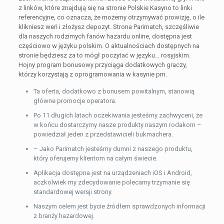
z linków, które znajdują się na stronie Polskie Kasyno to linki
referencyjne, co oznacza, że możemy otrzymywać prowizję, o ile
klikniesz weń i złożysz depozyt. Strona Parimatch, szczęśliwie
dla naszych rodzimych fanów hazardu online, dostępna jest
częściowo w języku polskim. O aktualnościach dostępnych na
stronie będziesz za to mógł poczytać w języku… rosyjskim.
Hojny program bonusowy przyciąga dodatkowych graczy,
którzy korzystają z oprogramowania w kasynie pm.
Ta oferta, dodatkowo z bonusem powitalnym, stanowią
główne promocje operatora.
Po 11 długich latach oczekiwania jesteśmy zachwyceni, że
w końcu dostarczymy nasze produkty naszym rodakom –
powiedział jeden z przedstawicieli bukmachera.
– Jako Parimatch jesteśmy dumni z naszego produktu,
który oferujemy klientom na całym świecie.
Aplikacja dostępna jest na urządzeniach iOS i Android,
aczkolwiek my zdecydowanie polecamy trzymanie się
standardowej wersji strony.
Naszym celem jest bycie źródłem sprawdzonych informacji
z branży hazardowej.