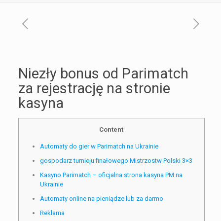
Niezły bonus od Parimatch
za rejestrację na stronie
kasyna
Content
Automaty do gier w Parimatch na Ukrainie
gospodarz turnieju finałowego Mistrzostw Polski 3×3
Kasyno Parimatch – oficjalna strona kasyna PM na
Ukrainie
Automaty online na pieniądze lub za darmo
Reklama