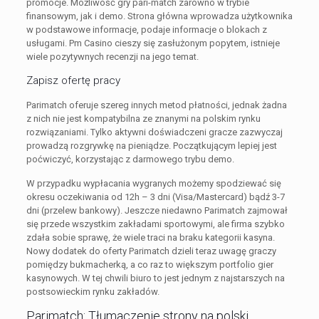
promocje. Możliwość gry pari-match zarówno w trybie
finansowym, jak i demo. Strona główna wprowadza użytkownika
w podstawowe informacje, podaje informacje o blokach z
usługami. Pm Casino cieszy się zasłużonym popytem, ​​istnieje
wiele pozytywnych recenzji na jego temat.
Zapisz ofertę pracy
Parimatch oferuje szereg innych metod płatności, jednak żadna
z nich nie jest kompatybilna ze znanymi na polskim rynku
rozwiązaniami. Tylko aktywni doświadczeni gracze zazwyczaj
prowadzą rozgrywkę na pieniądze. Początkującym lepiej jest
poćwiczyć, korzystając z darmowego trybu demo.
W przypadku wypłacania wygranych możemy spodziewać się
okresu oczekiwania od 12h – 3 dni (Visa/Mastercard) bądź 3-7
dni (przelew bankowy). Jeszcze niedawno Parimatch zajmował
się przede wszystkim zakładami sportowymi, ale firma szybko
zdała sobie sprawę, że wiele traci na braku kategorii kasyna.
Nowy dodatek do oferty Parimatch dzieli teraz uwagę graczy
pomiędzy bukmacherką, a co raz to większym portfolio gier
kasynowych. W tej chwili biuro to jest jednym z najstarszych na
postsowieckim rynku zakładów.
Parimatch: Tłumaczenie strony na polski