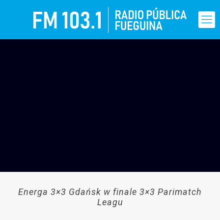
Energa 3×3 Gdańsk w finale 3×3 Parimatch
Leagu