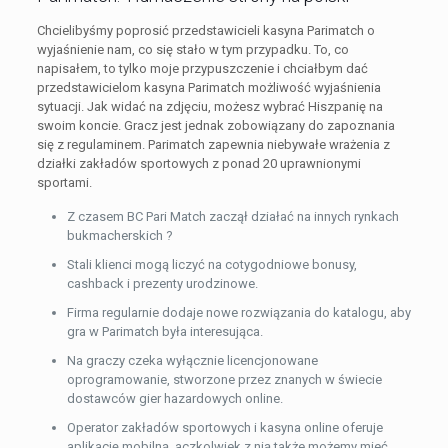
Chcielibyśmy poprosić przedstawicieli kasyna Parimatch o
wyjaśnienie nam, co się stało w tym przypadku. To, co
napisałem, to tylko moje przypuszczenie i chciałbym dać
przedstawicielom kasyna Parimatch możliwość wyjaśnienia
sytuacji. Jak widać na zdjęciu, możesz wybrać Hiszpanię na
swoim koncie. Gracz jest jednak zobowiązany do zapoznania
się z regulaminem. Parimatch zapewnia niebywałe wrażenia z
działki zakładów sportowych z ponad 20 uprawnionymi
sportami.
Z czasem BC Pari Match zaczął działać na innych rynkach
bukmacherskich ?
Stali klienci mogą liczyć na cotygodniowe bonusy,
cashback i prezenty urodzinowe.
Firma regularnie dodaje nowe rozwiązania do katalogu, aby
gra w Parimatch była interesująca.
Na graczy czeka wyłącznie licencjonowane
oprogramowanie, stworzone przez znanych w świecie
dostawców gier hazardowych online.
Operator zakładów sportowych i kasyna online oferuje
aplikację mobilną, aczkolwiek z nią także możemy mieć