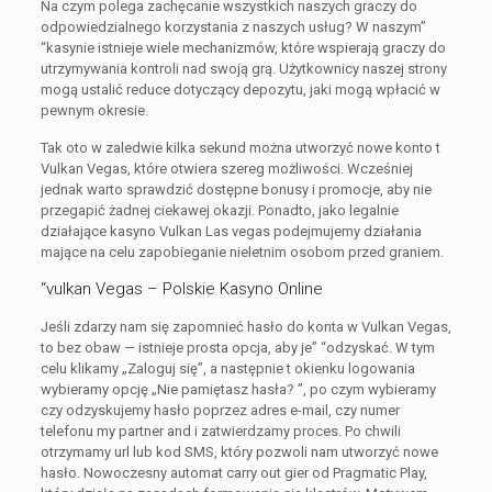
Na czym polega zachęcanie wszystkich naszych graczy do
odpowiedzialnego korzystania z naszych usług? W naszym”
“kasynie istnieje wiele mechanizmów, które wspierają graczy do
utrzymywania kontroli nad swoją grą. Użytkownicy naszej strony
mogą ustalić reduce dotyczący depozytu, jaki mogą wpłacić w
pewnym okresie.
Tak oto w zaledwie kilka sekund można utworzyć nowe konto t
Vulkan Vegas, które otwiera szereg możliwości. Wcześniej
jednak warto sprawdzić dostępne bonusy i promocje, aby nie
przegapić żadnej ciekawej okazji. Ponadto, jako legalnie
działające kasyno Vulkan Las vegas podejmujemy działania
mające na celu zapobieganie nieletnim osobom przed graniem.
“vulkan Vegas – Polskie Kasyno Online
Jeśli zdarzy nam się zapomnieć hasło do konta w Vulkan Vegas,
to bez obaw — istnieje prosta opcja, aby je” “odzyskać. W tym
celu klikamy „Zaloguj się”, a następnie t okienku logowania
wybieramy opcję „Nie pamiętasz hasła? ”, po czym wybieramy
czy odzyskujemy hasło poprzez adres e-mail, czy numer
telefonu my partner and i zatwierdzamy proces. Po chwili
otrzymamy url lub kod SMS, który pozwoli nam utworzyć nowe
hasło. Nowoczesny automat carry out gier od Pragmatic Play,