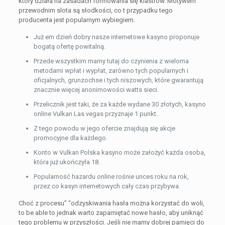
który działa na zasadach formowania się klastrów. Motywem
przewodnim slota są słodkości, co t przypadku tego
producenta jest popularnym wybiegiem.
Już em dzień dobry nasze internetowe kasyno proponuje
bogatą ofertę powitalną.
Przede wszystkim mamy tutaj do czynienia z wieloma
metodami wpłat i wypłat, zarówno tych popularnych i
oficjalnych, grunzochse i tych niszowych, które gwarantują
znacznie więcej anonimowości watts sieci.
Przelicznik jest taki, że za każde wydane 30 złotych, kasyno
online Vulkan Las vegas przyznaje 1 punkt.
Z tego powodu w jego ofercie znajdują się akcje
promocyjne dla każdego.
Konto w Vulkan Polska kasyno może założyć każda osoba,
która już ukończyła 18.
Popularność hazardu online rośnie unces roku na rok,
przez co kasyn internetowych cały czas przybywa.
Choć z procesu” “odzyskiwania hasła można korzystać do woli,
to be able to jednak warto zapamiętać nowe hasło, aby uniknąć
tego problemu w przyszłości. Jeśli nie mamy dobrej pamięci do