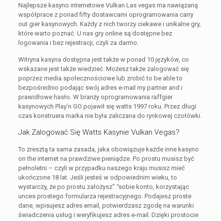
Najlepsze kasyno internetowe Vulkan Las vegas ma nawiązaną
współprace z ponad fifty dostawcami oprogramowania carry
out gier kasynowych. Każdy z nich tworzy ciekawe i unikalne gry,
które warto poznać. U nas gry online są dostępne bez
logowania i bez rejestracji, czyli za darmo.
Witryna kasyna dostępna jest także w ponad 10 języków, co
wskazane jest także wiedzieć. Możesz także zalogować się
poprzez media społecznościowe lub zrobić to be able to
bezpośrednio podając swój adres e-mail my partner and i
prawidłowe hasło. W branży oprogramowania raffgier
kasynowych Play’n GO pojawił się watts 1997 roku. Przez długi
czas konstruera marka nie była zaliczana do rynkowej czołówki.
Jak Zalogować Się Watts Kasynie Vulkan Vegas?
To zresztą ta sama zasada, jaka obowiązuje każde inne kasyno
on the internet na prawdziwe pieniądze. Po prostu musisz być
pełnoletni – czyli w przypadku naszego kraju musisz mieć
ukończone 18 lat. Jeśli jesteś w odpowiednim wieku, to
wystarczy, że po prostu założysz” “sobie konto, korzystając
unces prostego formularza rejestracyjnego. Podajesz proste
dane, wpisujesz adres email, potwierdzasz zgodę na warunki
świadczenia usług i weryfikujesz adres e-mail. Dzięki prostocie