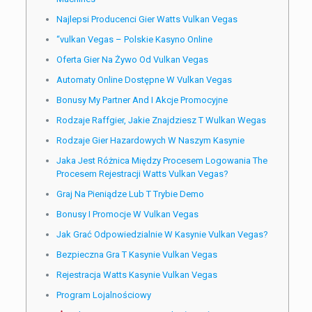
Najlepsi Producenci Gier Watts Vulkan Vegas
“vulkan Vegas – Polskie Kasyno Online
Oferta Gier Na Żywo Od Vulkan Vegas
Automaty Online Dostępne W Vulkan Vegas
Bonusy My Partner And I Akcje Promocyjne
Rodzaje Raffgier, Jakie Znajdziesz T Wulkan Wegas
Rodzaje Gier Hazardowych W Naszym Kasynie
Jaka Jest Różnica Między Procesem Logowania The
Procesem Rejestracji Watts Vulkan Vegas?
Graj Na Pieniądze Lub T Trybie Demo
Bonusy I Promocje W Vulkan Vegas
Jak Grać Odpowiedzialnie W Kasynie Vulkan Vegas?
Bezpieczna Gra T Kasynie Vulkan Vegas
Rejestracja Watts Kasynie Vulkan Vegas
Program Lojalnościowy