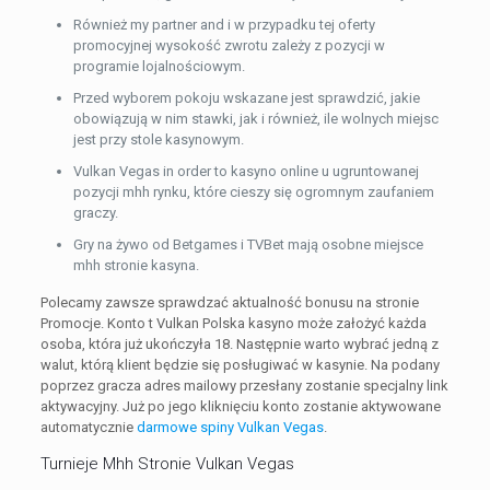
Również my partner and i w przypadku tej oferty
promocyjnej wysokość zwrotu zależy z pozycji w
programie lojalnościowym.
Przed wyborem pokoju wskazane jest sprawdzić, jakie
obowiązują w nim stawki, jak i również, ile wolnych miejsc
jest przy stole kasynowym.
Vulkan Vegas in order to kasyno online u ugruntowanej
pozycji mhh rynku, które cieszy się ogromnym zaufaniem
graczy.
Gry na żywo od Betgames i TVBet mają osobne miejsce
mhh stronie kasyna.
Polecamy zawsze sprawdzać aktualność bonusu na stronie
Promocje. Konto t Vulkan Polska kasyno może założyć każda
osoba, która już ukończyła 18. Następnie warto wybrać jedną z
walut, którą klient będzie się posługiwać w kasynie. Na podany
poprzez gracza adres mailowy przesłany zostanie specjalny link
aktywacyjny. Już po jego kliknięciu konto zostanie aktywowane
automatycznie
darmowe spiny Vulkan Vegas
.
Turnieje Mhh Stronie Vulkan Vegas