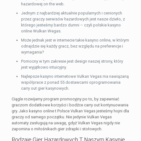
hazardowej on the web.
Jednym z najbardziej aktualnie popularnych i cenionych
przez graczy serwisów hazardowych jest nasze dzieło, z
którego jesteśmy bardzo dumni – czyli polskie kasyno
online Wulkan Wegas.
Może jednak jest w internecie takie kasyno online, w którym
odnajdzie się każdy gracz, bez względu na preferencje i
wymagania?
Pomocny w tym zakresie jest design naszej strony, który
jest wyjątkowo intuicyjny.
Najlepsze kasyno internetowe Vulkan Vegas ma nawiązaną
współprace z ponad 55 dostawcami oprogramowania
carry out gier kasynowych.
Ciągle rozwijamy program promocyjny po to, by zapewniać
graczom dodatkowe korzyści i bodźce carry out kontynuowania
gry. Jako kasyno online t Polsce Vulkan Vegas jesteśmy hojni dla
graczy od samego początku. Nie jedynie Vulkan Vegas
automaty zasługują na uwagę, gdyż Vulkan Vegas nigdy nie
zapomina o miłośnikach gier zdrapki i stołowych.
Rodzaje Gier Hazardowych T Naszym Kasynie