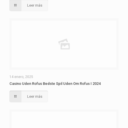
Leer más
14 enero, 2025
Casino Uden Rofus Bedste Spil Uden Om Rofus I 2024
Leer más