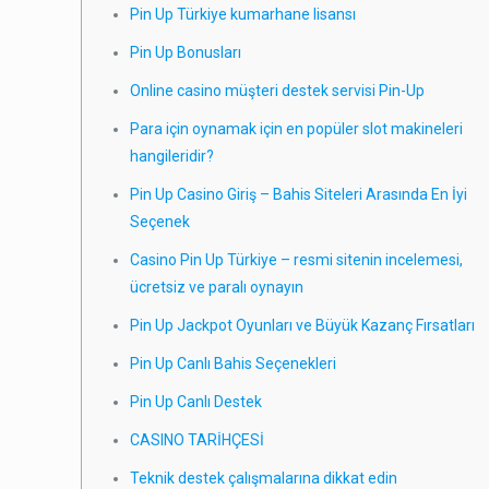
Pin Up Türkiye kumarhane lisansı
Pin Up Bonusları
Online casino müşteri destek servisi Pin-Up
Para için oynamak için en popüler slot makineleri
hangileridir?
Pin Up Casino Giriş – Bahis Siteleri Arasında En İyi
Seçenek
Casino Pin Up Türkiye – resmi sitenin incelemesi,
ücretsiz ve paralı oynayın
Pin Up Jackpot Oyunları ve Büyük Kazanç Fırsatları
Pin Up Canlı Bahis Seçenekleri
Pin Up Canlı Destek
CASINO TARİHÇESİ
Teknik destek çalışmalarına dikkat edin