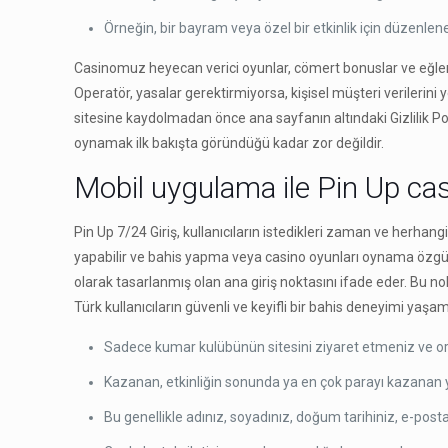
Örneğin, bir bayram veya özel bir etkinlik için düzenlen
Casinomuz heyecan verici oyunlar, cömert bonuslar ve eğlencen
Operatör, yasalar gerektirmiyorsa, kişisel müşteri verilerini
sitesine kaydolmadan önce ana sayfanın altındaki Gizlilik P
oynamak ilk bakışta göründüğü kadar zor değildir.
Mobil uygulama ile Pin Up cas
Pin Up 7/24 Giriş, kullanıcıların istedikleri zaman ve herhan
yapabilir ve bahis yapma veya casino oyunları oynama özgürlü
olarak tasarlanmış olan ana giriş noktasını ifade eder. Bu nok
Türk kullanıcıların güvenli ve keyifli bir bahis deneyimi yaşa
Sadece kumar kulübünün sitesini ziyaret etmeniz ve o
Kazanan, etkinliğin sonunda ya en çok parayı kazanan 
Bu genellikle adınız, soyadınız, doğum tarihiniz, e-posta ad