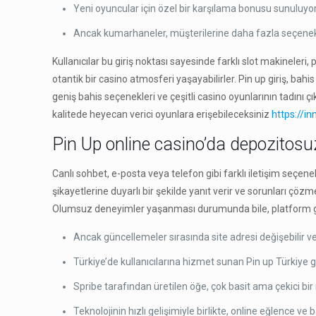
Yeni oyuncular için özel bir karşılama bonusu sunuluyor
Ancak kumarhaneler, müşterilerine daha fazla seçenek
Kullanıcılar bu giriş noktası sayesinde farklı slot makineleri,
otantik bir casino atmosferi yaşayabilirler. Pin up giriş, bahis
geniş bahis seçenekleri ve çeşitli casino oyunlarının tadını 
kalitede heyecan verici oyunlara erişebileceksiniz
https://in
Pin Up online casino’da depozitosu
Canlı sohbet, e-posta veya telefon gibi farklı iletişim seçenekl
şikayetlerine duyarlı bir şekilde yanıt verir ve sorunları çözme
Olumsuz deneyimler yaşanması durumunda bile, platform ge
Ancak güncellemeler sırasında site adresi değişebilir vey
Türkiye’de kullanıcılarına hizmet sunan Pin up Türkiye gi
Spribe tarafından üretilen öğe, çok basit ama çekici bir
Teknolojinin hızlı gelişimiyle birlikte, online eğlence 