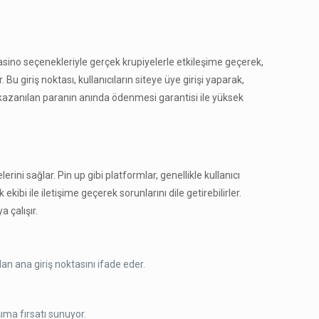
ı casino seçenekleriyle gerçek krupiyelerle etkileşime geçerek,
Bu giriş noktası, kullanıcıların siteye üye girişi yaparak,
si kazanılan paranın anında ödenmesi garantisi ile yüksek
rini sağlar. Pin up gibi platformlar, genellikle kullanıcı
kibi ile iletişime geçerek sorunlarını dile getirebilirler.
 çalışır.
lan ana giriş noktasını ifade eder.
ıma fırsatı sunuyor.