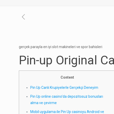
gerçek parayla en iyi slot makineleri ve spor bahisleri
Pin-up Original C
Content
Pin Up Canlı Krupiyelerle Gerçekçi Deneyim
Pin Up online casino’da depozitosuz bonusları
alma ve çevirme
Mobil uygulama ile Pin Up casinoyu Android ve