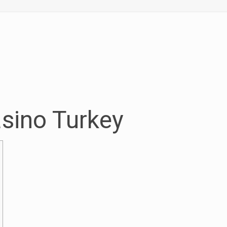
asino Turkey