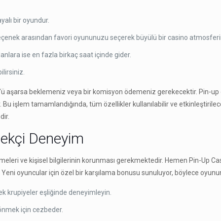
ayalı bir oyundur.
seçenek arasından favori oyununuzu seçerek büyülü bir casino atmosferinin
anlara ise en fazla birkaç saat içinde gider.
lirsiniz.
r, 3’ü aşarsa beklemeniz veya bir komisyon ödemeniz gerekecektir. Pin-u
u işlem tamamlandığında, tüm özellikler kullanılabilir ve etkinleştirilec
dir.
rçekçi Deneyim
eleri ve kişisel bilgilerinin korunması gerekmektedir. Hemen Pin-Up Casin
n. Yeni oyuncular için özel bir karşılama bonusu sunuluyor, böylece oyunun
çek krupiyeler eşliğinde deneyimleyin.
dönmek için cezbeder.