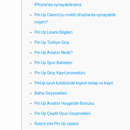
iPhone’da oynayabilirsiniz
Pin Up Casino’yu mobil cihazlarda oynayabilir
miyim?
Pin Up Lisans Bilgileri
Pin Up Türkiye Giriş
Pin Up Aviator Nedir?
Pin Up Spor Bahisleri
Pin Up Giriş: Kayıt prosedürü
PinUp oyun kulübünde kişisel dolap ve kayıt
Bahis Seçenekleri:
Pin Up Aviator Hoşgeldin Bonusu
Pin Up Çeşitli Oyun Seçenekleri
Rəsmi site Pin Up casino