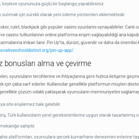
, böylece oyununuza güçlü bir başlangıç yapabilirsiniz.
 sunmak için sürekli olarak yeni ödeme yöntemleri eklemektedir.
 poker, rulet, blackjack gibi popüler casino oyunlarını oynayabilirler. Canl
 ve casino tutkunlarının online platforma erişim sağlayabildiği ana kapıdır. 
çıkarmalarına imkan tanır. Pin Up’ta, dürüst, güvenilir ve daha da önemli
novativeschooldistrict.org/pin-up-app/
.
z bonusları alma ve çevirme
eri, oyuncuların tercihlerine ve ihtiyaçlarına göre hızlıca iletişime geçmele
k için çaba sarf ederler. Kullanıcılar genellikle platformun müşteri destek e
nellikle çözüm odaklı yaklaşarak oyuncuların memnuniyetini sağlamaya
a site erişilemez hale gelebilir.
riş, Türk kullanıcıların yerel gereksinimlerine uygun olarak tasarlanmış o
 mekaniğe sahiptir.
ve bahis platformları, oyunculara gerçek kumarhane deneyimini evlerine taş