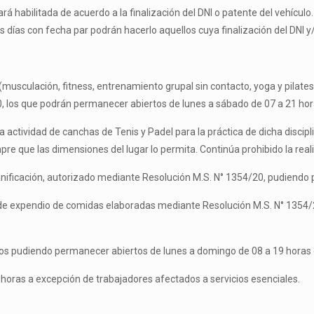
á habilitada de acuerdo a la finalización del DNI o patente del vehículo.
s días con fecha par podrán hacerlo aquellos cuya finalización del DNI y/o
a (musculación, fitness, entrenamiento grupal sin contacto, yoga y pilate
 los que podrán permanecer abiertos de lunes a sábado de 07 a 21 horas
 la actividad de canchas de Tenis y Padel para la práctica de dicha discip
re que las dimensiones del lugar lo permita. Continúa prohibido la real
panificación, autorizado mediante Resolución M.S. N° 1354/20, pudiendo
es de expendio de comidas elaboradas mediante Resolución M.S. N° 135
nómicos pudiendo permanecer abiertos de lunes a domingo de 08 a 19 ho
6 horas a excepción de trabajadores afectados a servicios esenciales.