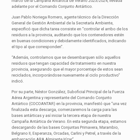
marco de la Campaña Antártica de Verano 2023/2024, llevada
adelante por el Comando Conjunto Antártico.
Juan Pablo Noriega Romero, agente técnico de la Dirección
General de Gestión Ambiental de la Secretaría Ambiente,
especificó que dicha tarea consiste en “controlar el arribo de los
residuos a la provincia, auditando que los contenedores estén
en buenas condiciones y debidamente identificados, indicando
el tipo al que corresponden”.
“Además, controlamos que se desembarquen sólo aquellos
residuos que tengan capacidad de tratamiento en nuestra
provincia, asegurando que el mayor porcentaje de estos sean
reciclados, incorporándose nuevamente al ciclo productivo”
indicó.
Por su parte, Néstor González, Suboficial Principal de la Fuerza
Aérea Argentina y representante del Comando Conjunto
Antártico (COCOANTAR) en la provincia, manifestó que “una vez
finalizada esta descarga, comenzaremos la carga para las
bases antárticas y así iniciar la tercera etapa de nuestra
Campaña Antártica de Verano. En esta segunda etapa, estamos
descargando de las bases Conjuntas Primavera, Marambio,
Belgrano II, Esperanza, Orcadas, Carlini y Petrel, a través de la
embarcación ARA Almirante Irízar”.