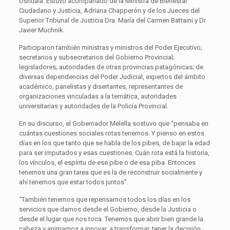
Ushuaia. Estuvo acompañado de la Ministra de Bienestar
Ciudadano y Justicia, Adriana Chapperón y de los Jueces del
Superior Tribunal de Justicia Dra. María del Carmen Battaini y Dr.
Javier Muchnik.
Participaron también ministras y ministros del Poder Ejecutivo;
secretarios y subsecretarios del Gobierno Provincial;
legisladores; autoridades de otras provincias patagónicas; de
diversas dependencias del Poder Judicial, expertos del ámbito
académico, panelistas y disertantes, representantes de
organizaciones vinculadas a la temática, autoridades
universitarias y autoridades de la Policía Provincial.
En su discurso, el Gobernador Melella sostuvo que “pensaba en
cuántas cuestiones sociales rotas tenemos. Y pienso en estos
días en los que tanto que se habla de los pibes, de bajar la edad
para ser imputados y esas cuestiones. Cuán rota está la historia,
los vínculos, el espíritu de ese pibe o de esa piba. Entonces
tenemos una gran tarea que es la de reconstruir socialmente y
ahí tenemos que estar todos juntos”.
“También tenemos que repensarnos todos los días en los
servicios que damos desde el Gobierno, desde la Justicia o
desde el lugar que nos toca. Tenemos que abrir bien grande la
cabeza y animarnos a innovar, a transformar, tener la decisión