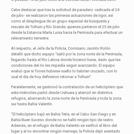
Cabe destacar que tras la solicitud de paradero -radicada el 24
de julio- se realizaron las primeras actuaciones de rigor, así
como el despliegue de un grupo especial de búsqueda y
rescate de Tolhuin y Río Grande; quienes partieron el 25 de julio
desde la Estancia María Luisa hacia la Península para efectuar un
relevamiento terrestre.
Al respecto, el Jefe de la Policía, Comisario Jacinto Rolón
detalló que dicho equipo “salió por la zona norte de la Península,
llegando hasta el Río Leticia donde hicieron base, dado que las
condiciones del río les impedía seguir avanzando. El equipo
evaluó que si Torres hubiese vuelto lo habrían cruzado, con lo
cual el día de hoy definieron retornar a Tolhuin”.
Paralelamente, se gestionó la contratación de un helicóptero que
este miércoles partió desde Ushuaia y aterrizó en distintos
refugios, abarcando la zona norte de la Península y toda la zona
sur hasta Bahía Valentín.
“El helicóptero bajó en Bahía Tetis; en el Cabo San Diego y en
Bahía Buen Suceso donde no se halló ningún tipo de rastro.
Además, en el refugio de Bahía Valentín se verificó el libro del
lugar y al no encontrar ningún mensaje, la Policía dejó asentado