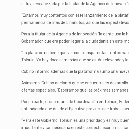
estuvo encabezada por la titular de la Agencia de Innovació
“Estamos muy contentos con este lanzamiento de la platafor
permanencia de más de 5 minutos, así que las expectativa
Para la titular de la Agencia de Innovación “la gente usa l
Gobernador, que era poder llegar a la ciudadanía en este mo
“La plataforma tiene que ver con transparentar la informació
Tolhuin. Ya hay doce comercios que se están relevando y l
Cubino informó además que la plataforma sumó una nueva op
Asimismo, Cubino adelantó que se encuentra en desarrollo 
ofertas especiales. “Esperamos que las próximas semanas ya
Por su parte, el secretario de Coordinación en Tolhuin, Fede
entendiendo que desde el Ejecutivo provincial se trabaja p
“Para este Gobierno, Tolhuin es una prioridad y es muy bue
importante y tan necesaria en este contexto económico tan di