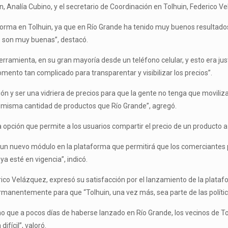
n, Analía Cubino, y el secretario de Coordinación en Tolhuin, Federico V
ma en Tolhuin, ya que en Río Grande ha tenido muy buenos resultados c
s son muy buenas”, destacó.
a herramienta, en su gran mayoría desde un teléfono celular, y esto era 
mento tan complicado para transparentar y visibilizar los precios”.
n y ser una vidriera de precios para que la gente no tenga que movilizar
a misma cantidad de productos que Río Grande”, agregó.
ción que permite a los usuarios compartir el precio de un producto a 
un nuevo módulo en la plataforma que permitirá que los comerciantes p
 esté en vigencia”, indicó.
rico Velázquez, expresó su satisfacción por el lanzamiento de la platafo
ermanentemente para que “Tolhuin, una vez más, sea parte de las polític
no que a pocos días de haberse lanzado en Río Grande, los vecinos de To
fícil”, valoró.