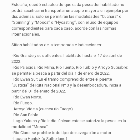
Este año, quedó establecido que cada pescador habilitado no
podrá sacrificar ni transportar un acopio mayor a un ejemplar por
día; además, solo se permitirán las modalidades “Cuchara” o
“Spinning” y “Mosca” o “Flycasting”, con el uso de equipos
correspondientes para cada caso, acorde con las normas
internacionales.
Sitios habilitados de la temporada e indicaciones:
· Río Grande y sus afluentes: habilitado hasta el 17 de abril de
2022.
· Río Palacios, Río Milna, Río Tuerto, Río Turbio y Arroyo Subiabre:
se permite la pesca a partir del día 1 de enero de 2022.
· Río Ewan Sur: En el tramo comprendido entre el puente
“Justicia” de Ruta Nacional Nº 3 y la desembocadura, inicia a
partir del 01 de enero de 2022.
· Río Ewan Norte.
· Río Fuego.
· Arroyo Videla (cuenca río Fuego).
· Río San Pablo.
· Lago Yakush y Río Indio: únicamente se autoriza la pesca en la
modalidad “Mosca”.
· Río Claro: se prohíbe todo tipo de navegación a motor.
· Laguna Hantuk (o Sutherland).