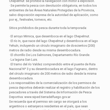
Chepelmut: se prohíbe la navegación con motor a explosión.
· Se permite la pesca con devolución obligatoria, en todos los
ambientes de las Áreas Naturales Protegidas de la Provincia,
salvo disposición expresa de la autoridad de aplicación, como
por ej., festivales, torneos, etc.
Sitios prohibidos de pesca durante toda la temporada:
· El arroyo Mimica, que desemboca en el lago Chepelmut.
· El río In, que nace del lago Chepelmut y desemboca en el lago
Yehuín, incluyendo un círculo imaginario de doscientos (200)
metros de radio desde su misma desembocadura.
· El chorrillo De Los Salmones, Departamento Río Grande.
· La laguna San Luis.
· El tramo del río Valdez comprendido entre el puente de Ruta
Nacional Nº 3 y su desembocadura en el lago Fagnano, dentro
del círculo imaginario de 200 metros de radio desde la misma
desembocadura.
Los responsables de la comercialización de los permisos de
pesca deportiva deberán realizar el registro y habilitación de los
pescadores a través del Sistema de Información de Pesca
Deportiva: www.siped.tierradelfuego.gov.ar
Se recuerda que el permiso sin cargo se otorgará a los
argentinos o extranjeros residentes en el país, que sean