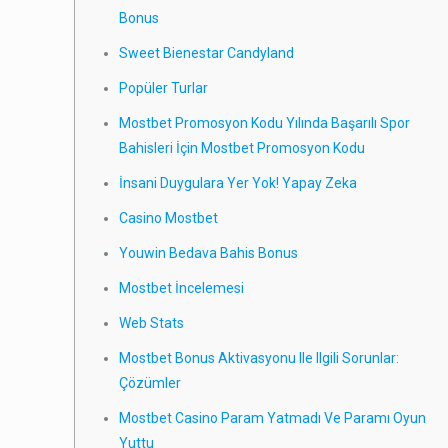
Bonus
Sweet Bienestar Candyland
Popüler Turlar
Mostbet Promosyon Kodu Yılında Başarılı Spor
Bahisleri İçin Mostbet Promosyon Kodu
İnsani Duygulara Yer Yok! Yapay Zeka
Casino Mostbet
Youwin Bedava Bahis Bonus
Mostbet İncelemesi
Web Stats
Mostbet Bonus Aktivasyonu Ile Ilgili Sorunlar:
Çözümler
Mostbet Casino Param Yatmadı Ve Paramı Oyun
Yuttu