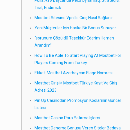
Pulla Azərbaycanda Necə Oynamaq, Strateqlər,
Trial, Endirmək
Mostbet Sitesine Vpn Ile Giriş Nasıl Sağlanır
Yeni Müşteriler Için Harika Bir Bonus Sunuyor
“sorunum Çözüldü Teşekkür Ederim Hemen
Arandım”
How To Be Able To Start Playing At Mostbet For
Players Coming From Turkey
Etiket: Mostbet Azerbaycan Elaqe Nomresi
Mostbet Giriş ᐈ Mostbet Türkiye Kayıt Ve Giriş
Adresi 2023
Pin Up Casinodan Promosyon Kodlarının Güncel
Listesi
Mostbet Casino Para Yatırma Işlemi
Mostbet Deneme Bonusu Veren Siteler Bedava