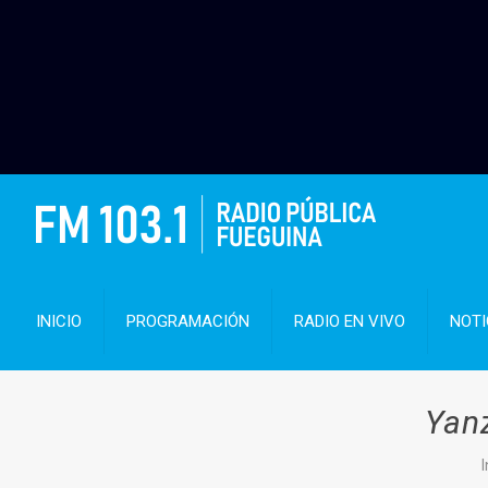
INICIO
PROGRAMACIÓN
RADIO EN VIVO
NOTI
Yanz
I