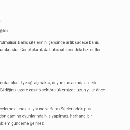
r.
ldir.
rulmalıdır. Bahis sitelerinin içerisinde artık sadece bahis
ümkündür. Genel olarak da bahis sitelerindeki hizmetleri
berdar olun diye uğraşmakta, duyuruları anında sizlerle
Bildiğiniz üzere casino sektörü ülkemizde uzun yıllar önce
eleme altına alınıyor ise veBahis Sitelerindeki para
lution gaming oyunlarında hile yapılmaz, herhangi bir
 problem gündeme gelmez.