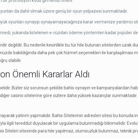
n bir promosyon kodu girmenizi önerir.
oyunları da dahil olmak üzere geniş bir oyun yelpazesi sunmaktadır.
büyük oyunları oynayıp oynayamayacağınıza karar vermenize yardımcı olu
medi, yukarıda listelenen e-cüzdan ödeme yöntemleri kadar popüler deği
enilir değildir. Bu nedenle kesinlikle bu tür hile bulunan sitelerden uzak du
ümüzde bakıldığında daha pek çok hizmet seçenekleri ile karşılaşılması m
ru olabilir.
on Önemli Kararlar Aldı
lemelidir. Bizler siz sorunsun şekilde bahis oynayın ve kampanyalardan ha
ğer casino sitelerine göre sizlere daha yüksek kazançlar sunmaktadır. 
rak yatırım yapmalıdır. Bahis Sitelerinin adresleri sitesi bu konuda inc
uyla ilgili tereddüt duyulacak bir uygulama bulunmadığı bilinmelidir. Evo
is Siteleri sitesinde para hile yapılmaz, olumsuzluk bulunmaz, teknik