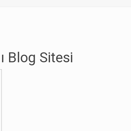
 Blog Sitesi