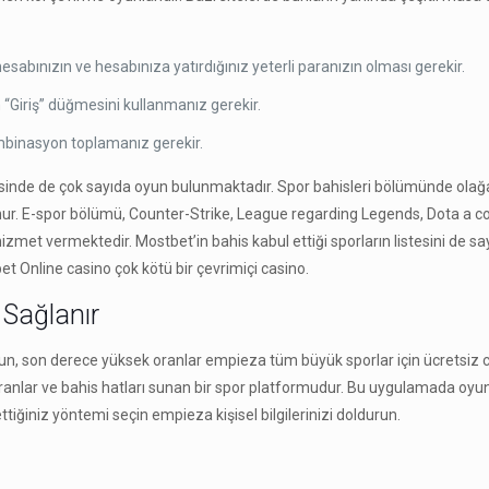
sabınızın ve hesabınıza yatırdığınız yeterli paranızın olması gerekir.
 “Giriş” düğmesini kullanmanız gerekir.
mbinasyon toplamanız gerekir.
esinde de çok sayıda oyun bulunmaktadır. Spor bahisleri bölümünde olağan
lunur. E-spor bölümü, Counter-Strike, League regarding Legends, Dota a cou
zmet vermektedir. Mostbet’in bahis kabul ettiği sporların listesini de sa
t Online casino çok kötü bir çevrimiçi casino.
 Sağlanır
un, son derece yüksek oranlar empieza tüm büyük sporlar için ücretsiz ca
ranlar ve bahis hatları sunan bir spor platformudur. Bu uygulamada oyun
iğiniz yöntemi seçin empieza kişisel bilgilerinizi doldurun.