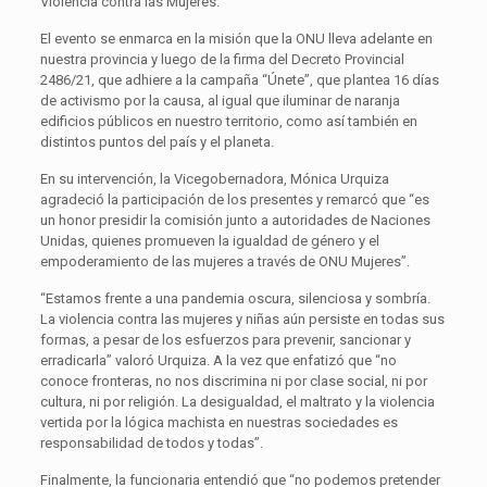
Violencia contra las Mujeres.
El evento se enmarca en la misión que la ONU lleva adelante en
nuestra provincia y luego de la firma del Decreto Provincial
2486/21, que adhiere a la campaña “Únete”, que plantea 16 días
de activismo por la causa, al igual que iluminar de naranja
edificios públicos en nuestro territorio, como así también en
distintos puntos del país y el planeta.
En su intervención, la Vicegobernadora, Mónica Urquiza
agradeció la participación de los presentes y remarcó que “es
un honor presidir la comisión junto a autoridades de Naciones
Unidas, quienes promueven la igualdad de género y el
empoderamiento de las mujeres a través de ONU Mujeres”.
“Estamos frente a una pandemia oscura, silenciosa y sombría.
La violencia contra las mujeres y niñas aún persiste en todas sus
formas, a pesar de los esfuerzos para prevenir, sancionar y
erradicarla” valoró Urquiza. A la vez que enfatizó que “no
conoce fronteras, no nos discrimina ni por clase social, ni por
cultura, ni por religión. La desigualdad, el maltrato y la violencia
vertida por la lógica machista en nuestras sociedades es
responsabilidad de todos y todas”.
Finalmente, la funcionaria entendió que “no podemos pretender