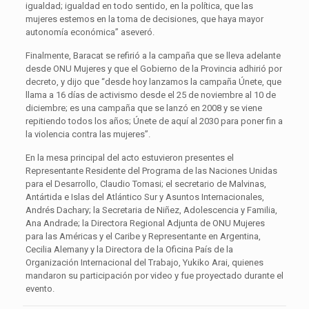
igualdad; igualdad en todo sentido, en la política, que las
mujeres estemos en la toma de decisiones, que haya mayor
autonomía económica” aseveró.
Finalmente, Baracat se refirió a la campaña que se lleva adelante
desde ONU Mujeres y que el Gobierno de la Provincia adhirió por
decreto, y dijo que “desde hoy lanzamos la campaña Únete, que
llama a 16 días de activismo desde el 25 de noviembre al 10 de
diciembre; es una campaña que se lanzó en 2008 y se viene
repitiendo todos los años; Únete de aquí al 2030 para poner fin a
la violencia contra las mujeres”.
En la mesa principal del acto estuvieron presentes el
Representante Residente del Programa de las Naciones Unidas
para el Desarrollo, Claudio Tomasi; el secretario de Malvinas,
Antártida e Islas del Atlántico Sur y Asuntos Internacionales,
Andrés Dachary; la Secretaria de Niñez, Adolescencia y Familia,
Ana Andrade; la Directora Regional Adjunta de ONU Mujeres
para las Américas y el Caribe y Representante en Argentina,
Cecilia Alemany y la Directora de la Oficina País de la
Organización Internacional del Trabajo, Yukiko Arai, quienes
mandaron su participación por video y fue proyectado durante el
evento.