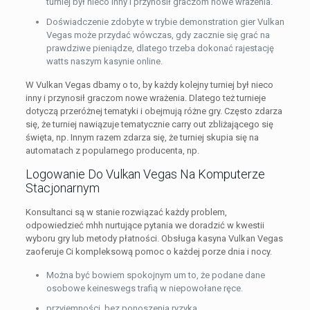
turniej był nieco inny i przynosił graczom nowe wrażenia.
Doświadczenie zdobyte w trybie demonstration gier Vulkan
Vegas może przydać wówczas, gdy zacznie się grać na
prawdziwe pieniądze, dlatego trzeba dokonać rajestację
watts naszym kasynie online.
W Vulkan Vegas dbamy o to, by każdy kolejny turniej był nieco
inny i przynosił graczom nowe wrażenia. Dlatego też turnieje
dotyczą przeróżnej tematyki i obejmują różne gry. Często zdarza
się, że turniej nawiązuje tematycznie carry out zbliżającego się
święta, np. Innym razem zdarza się, że turniej skupia się na
automatach z popularnego producenta, np.
Logowanie Do Vulkan Vegas Na Komputerze
Stacjonarnym
Konsultanci są w stanie rozwiązać każdy problem,
odpowiedzieć mhh nurtujące pytania we doradzić w kwestii
wyboru gry lub metody płatności. Obsługa kasyna Vulkan Vegas
zaoferuje Ci kompleksową pomoc o każdej porze dnia i nocy.
Można być bowiem spokojnym um to, że podane dane
osobowe keineswegs trafią w niepowołane ręce.
przyjemności, bez ponoszenia ryzyka.