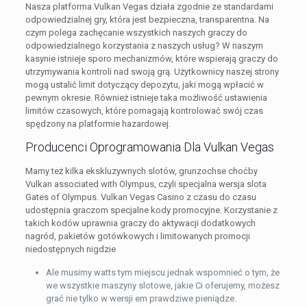
Nasza platforma Vulkan Vegas działa zgodnie ze standardami
odpowiedzialnej gry, która jest bezpieczna, transparentna. Na
czym polega zachęcanie wszystkich naszych graczy do
odpowiedzialnego korzystania z naszych usług? W naszym
kasynie istnieje sporo mechanizmów, które wspierają graczy do
utrzymywania kontroli nad swoją grą. Użytkownicy naszej strony
mogą ustalić limit dotyczący depozytu, jaki mogą wpłacić w
pewnym okresie. Również istnieje taka możliwość ustawienia
limitów czasowych, które pomagają kontrolować swój czas
spędzony na platformie hazardowej.
Producenci Oprogramowania Dla Vulkan Vegas
Mamy też kilka ekskluzywnych slotów, grunzochse choćby
Vulkan associated with Olympus, czyli specjalna wersja slota
Gates of Olympus. Vulkan Vegas Casino z czasu do czasu
udostępnia graczom specjalne kody promocyjne. Korzystanie z
takich kodów uprawnia graczy do aktywacji dodatkowych
nagród, pakietów gotówkowych i limitowanych promocji
niedostępnych nigdzie
Ale musimy watts tym miejscu jednak wspomnieć o tym, że
we wszystkie maszyny slotowe, jakie Ci oferujemy, możesz
grać nie tylko w wersji em prawdziwe pieniądze.