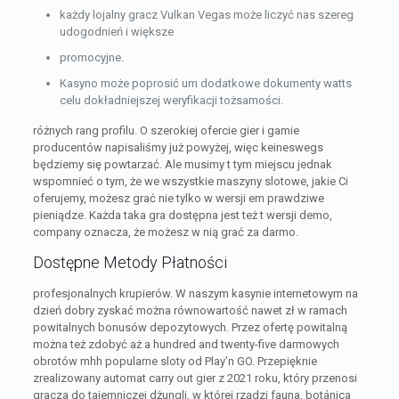
każdy lojalny gracz Vulkan Vegas może liczyć nas szereg
udogodnień i większe
promocyjne.
Kasyno może poprosić um dodatkowe dokumenty watts
celu dokładniejszej weryfikacji tożsamości.
różnych rang profilu. O szerokiej ofercie gier i gamie
producentów napisaliśmy już powyżej, więc keineswegs
będziemy się powtarzać. Ale musimy t tym miejscu jednak
wspomnieć o tym, że we wszystkie maszyny slotowe, jakie Ci
oferujemy, możesz grać nie tylko w wersji em prawdziwe
pieniądze. Każda taka gra dostępna jest też t wersji demo,
company oznacza, że możesz w nią grać za darmo.
Dostępne Metody Płatności
profesjonalnych krupierów. W naszym kasynie internetowym na
dzień dobry zyskać można równowartość nawet zł w ramach
powitalnych bonusów depozytowych. Przez ofertę powitalną
można też zdobyć aż a hundred and twenty-five darmowych
obrotów mhh popularne sloty od Play’n GO. Przepięknie
zrealizowany automat carry out gier z 2021 roku, który przenosi
gracza do tajemniczej dżungli, w której rządzi fauna, botánica