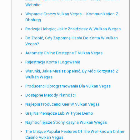
Website
Wsparcie Graczy Vulkan Vegas – Kommunikation Z
Obsługą
Rodzaje Habgier, Jakie Znajdziesz W Wulkan Wegas
Co Zrobić, Gdy Zapomnę Hasła Do Konta W Vulkan
Vegas?
Automaty Online Dostępne T Vulkan Vegas
Rejestracja Konta I Logowanie
Warunki, Jakie Musisz Spełnić, By Móc Korzystać Z
Wulkan Wegas
Producenci Oprogramowania Dla Vulkan Vegas
Dostępne Metody Płatności
Najlepsi Producenci Gier W Vulkan Vegas
Graj Na Pieniądze Lub W Trybie Demo
Najmocniejsze Strony Kasyna Wulkan Wegas
The Unique Popular Features Of The Well-known Online
Casino Vulkan Vegas