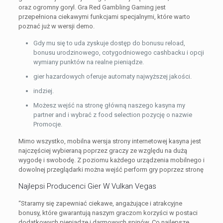
oraz ogromny goryl. Gra Red Gambling Gaming jest
przepełniona ciekawymi funkcjami specjalnymi, które warto
poznać już w wersji demo.
Gdy mu się to uda zyskuje dostęp do bonusu reload,
bonusu urodzinowego, cotygodniowego cashbacku i opcji
wymiany punktów na realne pieniądze.
gier hazardowych oferuje automaty najwyższej jakości.
indziej.
Możesz wejść na stronę główną naszego kasyna my
partner and i wybrać z food selection pozycję o nazwie
Promocje.
Mimo wszystko, mobilna wersja strony internetowej kasyna jest
najczęściej wybieraną poprzez graczy ze względu na dużą
wygodę i swobodę. Z poziomu każdego urządzenia mobilnego i
dowolnej przeglądarki można wejść perform gry poprzez stronę
Najlepsi Producenci Gier W Vulkan Vegas
“Staramy się zapewniać ciekawe, angażujące i atrakcyjne
bonusy, które gwarantują naszym graczom korzyści w postaci
dodatkowych pieniądze i darmowych spinów. Co najlepsze,