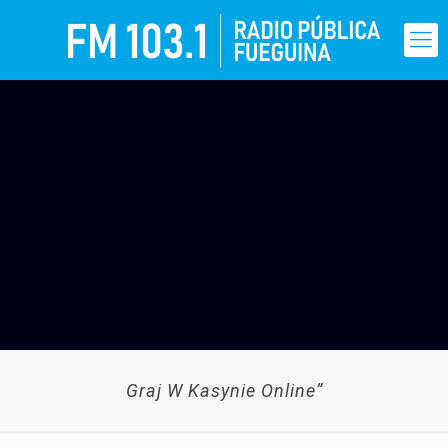
Graj W Kasynie Online”