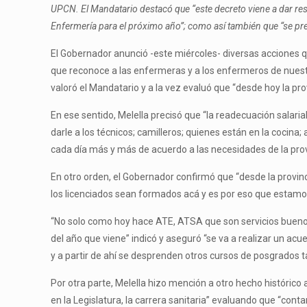
UPCN. El Mandatario destacó que “este decreto viene a dar respu
Enfermería para el próximo año”; como así también que “se pres
El Gobernador anunció -este miércoles- diversas acciones q
que reconoce a las enfermeras y a los enfermeros de nuestr
valoró el Mandatario y a la vez evaluó que “desde hoy la pr
En ese sentido, Melella precisó que “la readecuación salari
darle a los técnicos; camilleros; quienes están en la cocina
cada día más y más de acuerdo a las necesidades de la prov
En otro orden, el Gobernador confirmó que “desde la provin
los licenciados sean formados acá y es por eso que estamo
“No solo como hoy hace ATE, ATSA que son servicios buenos 
del año que viene” indicó y aseguró “se va a realizar un acue
y a partir de ahí se desprenden otros cursos de posgrados t
Por otra parte, Melella hizo mención a otro hecho histórico
en la Legislatura, la carrera sanitaria” evaluando que “cont