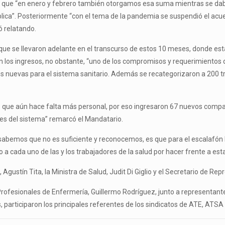
jo que “en enero y febrero también otorgamos esa suma mientras se daba 
pública”. Posteriormente “con el tema de la pandemia se suspendió el ac
ó relatando.
s que se llevaron adelante en el transcurso de estos 10 meses, donde 
os ingresos, no obstante, “uno de los compromisos y requerimientos d
es nuevas para el sistema sanitario. Además se recategorizaron a 200 t
s que aún hace falta más personal, por eso ingresaron 67 nuevos compa
des del sistema” remarcó el Mandatario.
sabemos que no es suficiente y reconocemos, es que para el escalafón
 cada uno de las y los trabajadores de la salud por hacer frente a esta 
 Agustín Tita, la Ministra de Salud, Judit Di Giglio y el Secretario de Re
rofesionales de Enfermería, Guillermo Rodríguez, junto a representan
, participaron los principales referentes de los sindicatos de ATE, ATSA