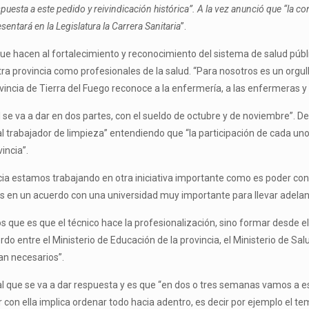
esta a este pedido y reivindicación histórica”. A la vez anunció que “la con
entará en la Legislatura la Carrera Sanitaria
”.
ue hacen al fortalecimiento y reconocimiento del sistema de salud públi
a provincia como profesionales de la salud. “Para nosotros es un orgu
ovincia de Tierra del Fuego reconoce a la enfermería, a las enfermeras 
al se va a dar en dos partes, con el sueldo de octubre y de noviembre”.
; al trabajador de limpieza” entendiendo que “la participación de cada 
incia”.
cia estamos trabajando en otra iniciativa importante como es poder cont
s en un acuerdo con una universidad muy importante para llevar adelant
que es que el técnico hace la profesionalización, sino formar desde el
rdo entre el Ministerio de Educación de la provincia, el Ministerio de Sal
an necesarios”.
 al que se va a dar respuesta y es que “en dos o tres semanas vamos a e
ar con ella implica ordenar todo hacia adentro, es decir por ejemplo el t