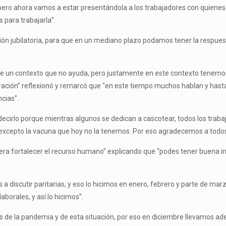
ero ahora vamos a estar presentándola a los trabajadores con quienes 
s para trabajarla”.
ión jubilatoria, para que en un mediano plazo podamos tener la respue
de un contexto que no ayuda, pero justamente en este contexto tenemos
stración” reflexionó y remarcó que “en este tiempo muchos hablan y hasta
ncias”.
decirlo porque mientras algunos se dedican a cascotear, todos los trab
excepto la vacuna que hoy no la tenemos. Por eso agradecemos a todos l
o era fortalecer el recurso humano” explicando que “podes tener buena i
 discutir paritarias, y eso lo hicimos en enero, febrero y parte de ma
aborales, y así lo hicimos”.
 de la pandemia y de esta situación, por eso en diciembre llevamos a