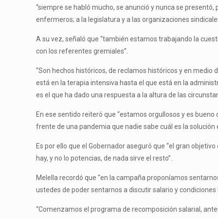
“siempre se habló mucho, se anunció y nunca se presentó, p
enfermeros; a la legislatura y a las organizaciones sindicale
A su vez, señaló que “también estamos trabajando la cuest
con los referentes gremiales”.
“Son hechos históricos, de reclamos históricos y en medio 
está en la terapia intensiva hasta el que está en la admini
es el que ha dado una respuesta a la altura de las circunsta
En ese sentido reiteró que “estamos orgullosos y es bueno 
frente de una pandemia que nadie sabe cuál es la solución 
Es por ello que el Gobernador aseguró que “el gran objetiv
hay, y no lo potencias, de nada sirve el resto”.
Melella recordó que “en la campaña proponíamos sentarnos a
ustedes de poder sentarnos a discutir salario y condiciones l
“Comenzamos el programa de recomposición salarial, antes