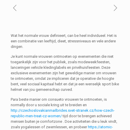
Wat het normale vrouw definieert, can be heel individueel. Het is
een combinatie van leeftijd, dieet, stressniveaus en vele andere
dingen.
Je kunt normale vrouwen ontmoeten op evenementen die niet
toegankelijk zijn voor het publiek, zoals modeweekfeesten,
lanceringen vehicle kledinglabels en privéhuisfeesten. Deze
exclusieve evenementen zijn het geweldige manier om vrouwen
te ontmoeten, omdat ze impliceren dat je operative de hoogte
bent, veel sociaal kapitaal hebt en dat je een wenselijk sport bike
helmet van jou gemeenschap curved.
Para beste manier om consueto vrouwen te ontmoeten, is
normally door u sociale kring uit te breiden en
http://czechoslovakianmailbrides.svet-stranek.cz/how-czech-
republic-men-treat-cz-women/
tijd door te brengen achieved
mensen buiten je comfortzone . Doe activiteiten die u leuk vindt,
zoals yogalessen of zwemlessen, en probeer
https://atomic-