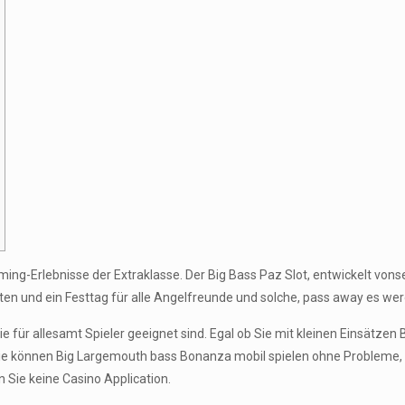
ng-Erlebnisse der Extraklasse. Der Big Bass Paz Slot, entwickelt vons
sten und ein Festtag für alle Angelfreunde und solche, pass away es we
 die für allesamt Spieler geeignet sind. Egal ob Sie mit kleinen Einsätz
Sie können Big Largemouth bass Bonanza mobil spielen ohne Probleme, 
 Sie keine Casino Application.