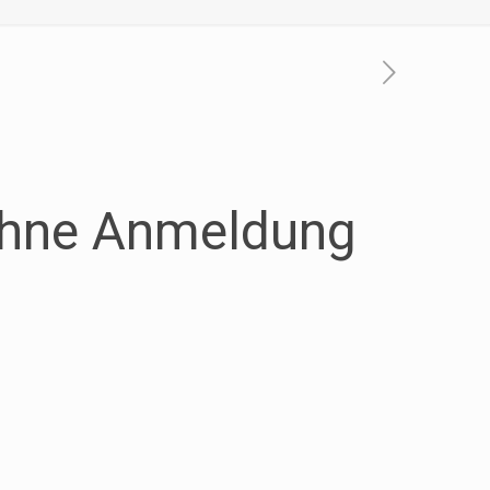
Ohne Anmeldung