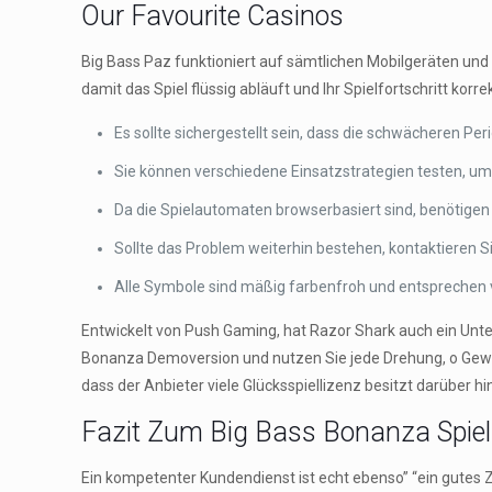
Our Favourite Casinos
Big Bass Paz funktioniert auf sämtlichen Mobilgeräten und
damit das Spiel flüssig abläuft und Ihr Spielfortschritt kor
Es sollte sichergestellt sein, dass die schwächeren 
Sie können verschiedene Einsatzstrategien testen, um 
Da die Spielautomaten browserbasiert sind, benötigen 
Sollte das Problem weiterhin bestehen, kontaktieren Si
Alle Symbole sind mäßig farbenfroh und entsprechen
Entwickelt von Push Gaming, hat Razor Shark auch ein Unte
Bonanza Demoversion und nutzen Sie jede Drehung, o Gewinne
dass der Anbieter viele Glücksspiellizenz besitzt darüber hi
Fazit Zum Big Bass Bonanza Spie
Ein kompetenter Kundendienst ist echt ebenso” “ein gutes Ze