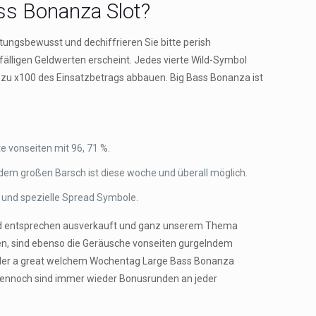
ss Bonanza Slot?
rtungsbewusst und dechiffrieren Sie bitte perish
fälligen Geldwerten erscheint. Jedes vierte Wild-Symbol
bis zu x100 des Einsatzbetrags abbauen. Big Bass Bonanza ist
 vonseiten mit 96, 71 %.
 dem großen Barsch ist diese woche und überall möglich.
 und spezielle Spread Symbole.
 und entsprechen ausverkauft und ganz unserem Thema
en, sind ebenso die Geräusche vonseiten gurgelndem
t oder a great welchem Wochentag Large Bass Bonanza
t, dennoch sind immer wieder Bonusrunden an jeder