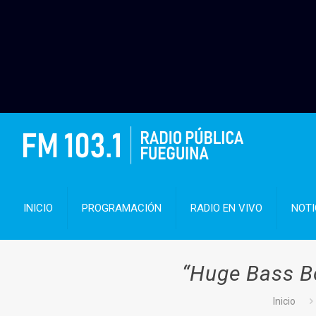
INICIO
PROGRAMACIÓN
RADIO EN VIVO
NOTI
“Huge Bass B
Inicio