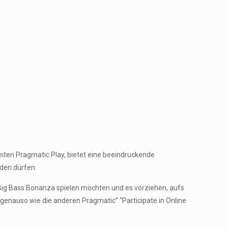
eiten Pragmatic Play, bietet eine beeindruckende
rden dürfen.
en Big Bass Bonanza spielen möchten und es vorziehen, aufs
genauso wie die anderen Pragmatic” “Participate in Online