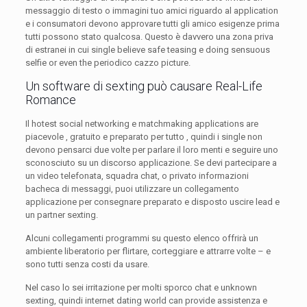
messaggio di testo o immagini tuo amici riguardo al application
e i consumatori devono approvare tutti gli amico esigenze prima
tutti possono stato qualcosa. Questo è davvero una zona priva
di estranei in cui single believe safe teasing e doing sensuous
selfie or even the periodico cazzo picture.
Un software di sexting può causare Real-Life
Romance
Il hotest social networking e matchmaking applications are
piacevole , gratuito e preparato per tutto , quindi i single non
devono pensarci due volte per parlare il loro menti e seguire uno
sconosciuto su un discorso applicazione. Se devi partecipare a
un video telefonata, squadra chat, o privato informazioni
bacheca di messaggi, puoi utilizzare un collegamento
applicazione per consegnare preparato e disposto uscire lead e
un partner sexting.
Alcuni collegamenti programmi su questo elenco offrirà un
ambiente liberatorio per flirtare, corteggiare e attrarre volte – e
sono tutti senza costi da usare.
Nel caso lo sei irritazione per molti sporco chat e unknown
sexting, quindi internet dating world can provide assistenza e