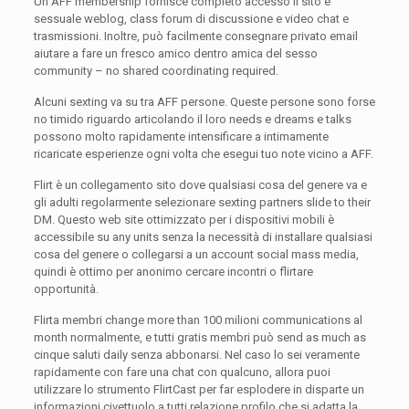
Un AFF membership fornisce completo accesso il sito è
sessuale weblog, class forum di discussione e video chat e
trasmissioni. Inoltre, può facilmente consegnare privato email
aiutare a fare un fresco amico dentro amica del sesso
community – no shared coordinating required.
Alcuni sexting va su tra AFF persone. Queste persone sono forse
no timido riguardo articolando il loro needs e dreams e talks
possono molto rapidamente intensificare a intimamente
ricaricate esperienze ogni volta che esegui tuo note vicino a AFF.
Flirt è un collegamento sito dove qualsiasi cosa del genere va e
gli adulti regolarmente selezionare sexting partners slide to their
DM. Questo web site ottimizzato per i dispositivi mobili è
accessibile su any units senza la necessità di installare qualsiasi
cosa del genere o collegarsi a un account social mass media,
quindi è ottimo per anonimo cercare incontri o flirtare
opportunità.
Flirta membri change more than 100 milioni communications al
month normalmente, e tutti gratis membri può send as much as
cinque saluti daily senza abbonarsi. Nel caso lo sei veramente
rapidamente con fare una chat con qualcuno, allora puoi
utilizzare lo strumento FlirtCast per far esplodere in disparte un
informazioni civettuolo a tutti relazione profilo che si adatta la