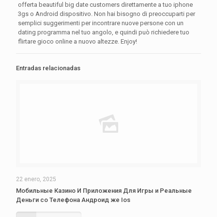
offerta beautiful big date customers direttamente a tuo iphone
3gs o Android dispositivo. Non hai bisogno di preoccuparti per
semplici suggerimenti per incontrare nuove persone con un
dating programma nel tuo angolo, e quindi può richiedere tuo
flirtare gioco online a nuovo altezze. Enjoy!
Entradas relacionadas
22 enero, 2025
Мобильные Казино И Приложения Для Игры и Реальные
Деньги со Телефона Андроид же Ios