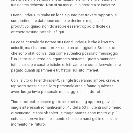
tua ricerca richieste. Non si sa mai quello risposta te indietro!
FriendFinder-X in realtà un locale punto per trovare rapporto, e il
suo particolare database contiene decine e migliaia di
produttivo, quindi non dovrebbe essere troppo difficile da
ottenere sexting possibilità qui.
La cosa cruciale da notare su FriendFinder-X è che è liberato
unisciti, ma chattando prezzi solo un po aggiunto. Solo lettori
che sono stati convalidati come autentici possono messaggio
l’un l’altro su questo collegamento sistema. Questo mantiene
tutti al sicuro e caratteristiche effettivamente considerevolmente
pagato quanti spammer e truffatori sul sito Internet.
Con l’aiuto di FriendFinder-X, i single troveranno amore, crave, e
rapporto sessuale nel loro personale aree e fanno qualcosa
avere luogo invio personale messaggi o un nudo foto.
Tinder potrebbe essere go-to internet dating app per giovani
single interessati romanticismo. Più della 50% i utenti sono meno
di venticinque anni obsoleti , e maggioranza sono molto di più
entusiasti breve termine incontri che sistemarsi giù in qualsiasi
momento nel futuro.