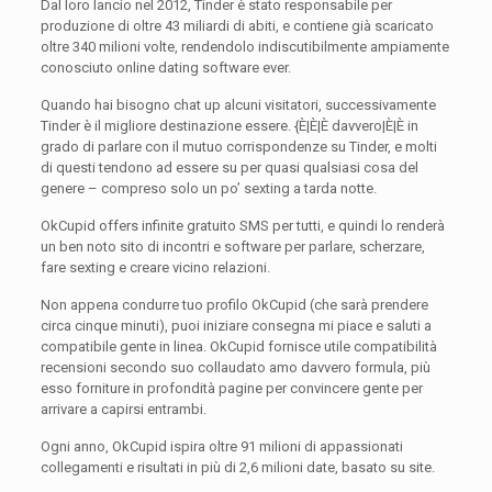
Dal loro lancio nel 2012, Tinder è stato responsabile per
produzione di oltre 43 miliardi di abiti, e contiene già scaricato
oltre 340 milioni volte, rendendolo indiscutibilmente ampiamente
conosciuto online dating software ever.
Quando hai bisogno chat up alcuni visitatori, successivamente
Tinder è il migliore destinazione essere. {È|È|È davvero|È|È in
grado di parlare con il mutuo corrispondenze su Tinder, e molti
di questi tendono ad essere su per quasi qualsiasi cosa del
genere – compreso solo un po’ sexting a tarda notte.
OkCupid offers infinite gratuito SMS per tutti, e quindi lo renderà
un ben noto sito di incontri e software per parlare, scherzare,
fare sexting e creare vicino relazioni.
Non appena condurre tuo profilo OkCupid (che sarà prendere
circa cinque minuti), puoi iniziare consegna mi piace e saluti a
compatibile gente in linea. OkCupid fornisce utile compatibilità
recensioni secondo suo collaudato amo davvero formula, più
esso forniture in profondità pagine per convincere gente per
arrivare a capirsi entrambi.
Ogni anno, OkCupid ispira oltre 91 milioni di appassionati
collegamenti e risultati in più di 2,6 milioni date, basato su site.