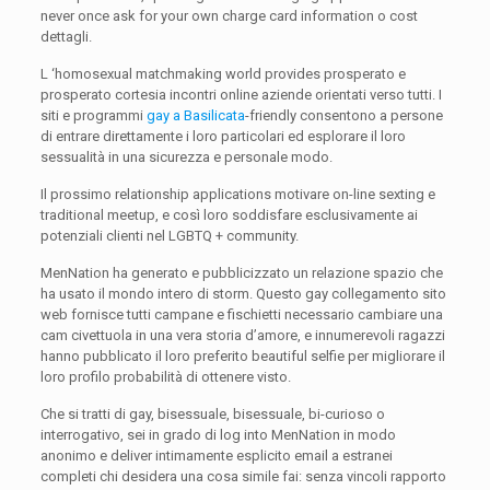
never once ask for your own charge card information o cost
dettagli.
L ‘homosexual matchmaking world provides prosperato e
prosperato cortesia incontri online aziende orientati verso tutti. I
siti e programmi
gay a Basilicata
-friendly consentono a persone
di entrare direttamente i loro particolari ed esplorare il loro
sessualità in una sicurezza e personale modo.
Il prossimo relationship applications motivare on-line sexting e
traditional meetup, e così loro soddisfare esclusivamente ai
potenziali clienti nel LGBTQ + community.
MenNation ha generato e pubblicizzato un relazione spazio che
ha usato il mondo intero di storm. Questo gay collegamento sito
web fornisce tutti campane e fischietti necessario cambiare una
cam civettuola in una vera storia d’amore, e innumerevoli ragazzi
hanno pubblicato il loro preferito beautiful selfie per migliorare il
loro profilo probabilità di ottenere visto.
Che si tratti di gay, bisessuale, bisessuale, bi-curioso o
interrogativo, sei in grado di log into MenNation in modo
anonimo e deliver intimamente esplicito email a estranei
completi chi desidera una cosa simile fai: senza vincoli rapporto