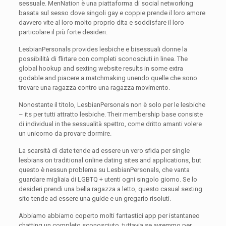
sessuale. MenNation è una piattaforma di social networking
basata sul sesso dove singoli gay e coppie prende il loro amore
davvero vite al loro molto proprio dita e soddisfare il loro
particolare il più forte desideri.
LesbianPersonals provides lesbiche e bisessuali donne la
possibilità di flirtare con completi sconosciuti in linea. The
global hookup and sexting website results in some extra
godable and piacere a matchmaking unendo quelle che sono
trovare una ragazza contro una ragazza movimento.
Nonostante il titolo, LesbianPersonals non è solo per le lesbiche
– its per tutti attratto lesbiche. Their membership base consiste
di individual in the sessualità spettro, come dritto amanti volere
un unicorno da provare dormire.
La scarsità di date tende ad essere un vero sfida per single
lesbians on traditional online dating sites and applications, but
questo è nessun problema su LesbianPersonals, che vanta
guardare migliaia di LGBTQ + utenti ogni singolo giorno. Se lo
desideri prendi una bella ragazza a letto, questo casual sexting
sito tende ad essere una guide e un gregario risoluti.
Abbiamo abbiamo coperto molti fantastici app per istantaneo
chatting un completo sconosciuto, tuttavia se avremmo per