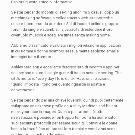
Esplora questo articolo informativo:
Se stai cercando incontri di sexting anonimi o casual, dopo un
matchmaking software o collegamento web site potrebbe
essere il percorso da prendere. Siti di incontri online e gruppo
forum dà single e scambisti la capacità di estendere il loro
civettuolo muscoli e scegliere times senza making home.
Abbiamo classificato e valutato i migliori relazione applicazioni
in cui uomini e donne scambio sessualmente esplicito email e
immagini tutto il tempo.
Ashley Madison è eccellente discreto sito di incontri e app per
solitary and not così single gente di basso sesso e sexting. The
site’s motto is “every day life is quick. Have una relazione ,
“quindi imposta il tono per quanto riguarda si adatta e
conversazioni.
Se stai cercando per una chiave love link, quindi puoi certamente
sviluppare an unknown profile on Ashley Madison and blur or
mask your face in images. Questo piattaforma è tutto
riservatezza, e possiede non troppo tempo fa ha aumentato i
suoi security protocolli per essere sicuri gli uomini e le donne
hanno la libertà fino ad ora sul loro termini e condizioni senza
any individual getting the wiser.