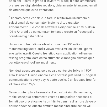
passioni – sarai in grado di inviare mi piace, flirtare, ammiccare,
preferenze, digitale idee regalo e, chiaramente, istantaneo email
da ottenere qualcuno attenzione.
È liberato cerca Zoosk, e lo farai in realtà invia un numero di
salaci email da consumatori insieme al tuo gratuito
abbonamento . Lo Zoosk software è disponibile a tutti o alcuni
iOS e Android os consumatori tentando create un fresco pal o
prendi un big date online.
Un sacco di frutti di mare hosts more than 150 milioni
matchmaking users, and it views over 4 milioni di tutti i giorni
energetici utenti. Questo frenetico cam application offers un
texting program, data cerca strumenti e impegno chimica quiz
per ottenere singoli nel movimento.
Non devi spendere una sola cosa a contenuto folks in il POF
area. Davvero l’unico vincolo è che potresti just send 55 original
communications every day. A parte quello, è un loquace free-for-
all che è attivo 24/7.
Se sei contemplare fare molte discussioni simultaneamente,
molti Pesce può certamente vestito il tuo parlare necessita e
fornirti uso di praticamente un infinite gamma di amore davvero
corrispondenze, questo gratuito messaging application will