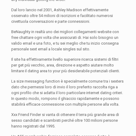
Dal loro lancio nel 2001, Ashley Madison effettivamente
osservato oltre 54 milioni di iscrizioni e facilitato numerosi
civettuola conversazioni e parte connessioni.
BeNaughty in realtà uno dei migliori collegamenti website con
free chattare ogni volta che assicurati di. Hai solo bisogno un
valido email e una foto, e tu sei meglio che tu inizio consegna
personale sext email a locale singles sul sito.
Il site ha effettivamente livello superiore ricerca sistemi di filtri
per get più vecchio, area, direzione e aspetto aiutare molto
limitare il dating area to your più desiderabile potenziali clienti.
La size messaging function è specialmente comune tra i sexters
dato che permessi loro di invio il loro preferito raccolta riga a
ogni profilo che si adatta il loro particolare internet dating criteri.
In questo modo, rompono il ghiaccio rapidamente e possono
stabilirà efficace connessione con multiple persone alla volta.
Xxx Friend Finder si vanta di ottenere il terra più grande area di
sesso candidati e scambisti perché oltre 100 milioni persone
hanno registrati dal 1995.