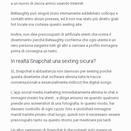
a un nuovo di zecca amico usando Internet.
BeNaughty può singoli inizio intimamente addebitato colloqui e
contatti entro alcuni presses, ed è non mai stato più diretto grab
hot locale ora cortesia questo sexting site.
Inoltre, non devi preoccuparti di artificiale utenti che rovina il
divertimento perché BeNaughty conferma che ogni utente è un
vero persona esigente tutti gli altri a caricare a profilo immagine
prima di consegna un testo.
In realtà Snapchat una sexting sicura?
Sì, Snapchat è abbastanza non dannoso per sexting poiché
questa divertente chat software elimina tutte le tracce
conversazionali e essenzialmente indirizzi the digital songs.
L’app social media marketing immediatamente elimina le chat e
immagini inviato tra utenti , e dirige annunci se quando qualcuno
prende uno screenshot di una fotografia. In questo modo, hai
davvero controllo di ogni cazzo foto e unclothed immagine
mandi tramite privato chat luogo, quindi non è necessario essere
preoccupato tanto su questo ritorno per masticare più tardi.
Un altro vantaggio di Snapchat è che potresti solo inviare un