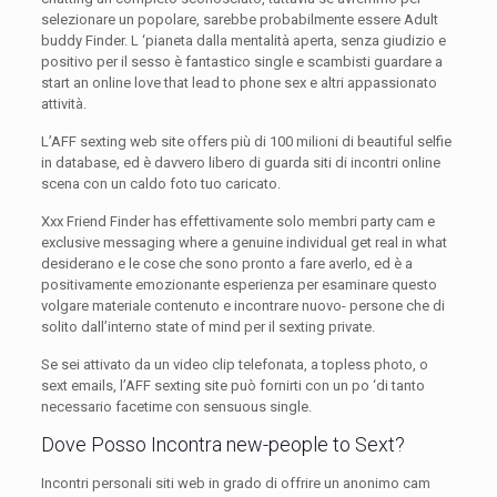
selezionare un popolare, sarebbe probabilmente essere Adult
buddy Finder. L ‘pianeta dalla mentalità aperta, senza giudizio e
positivo per il sesso è fantastico single e scambisti guardare a
start an online love that lead to phone sex e altri appassionato
attività.
L’AFF sexting web site offers più di 100 milioni di beautiful selfie
in database, ed è davvero libero di guarda siti di incontri online
scena con un caldo foto tuo caricato.
Xxx Friend Finder has effettivamente solo membri party cam e
exclusive messaging where a genuine individual get real in what
desiderano e le cose che sono pronto a fare averlo, ed è a
positivamente emozionante esperienza per esaminare questo
volgare materiale contenuto e incontrare nuovo- persone che di
solito dall’interno state of mind per il sexting private.
Se sei attivato da un video clip telefonata, a topless photo, o
sext emails, l’AFF sexting site può fornirti con un po ‘di tanto
necessario facetime con sensuous single.
Dove Posso Incontra new-people to Sext?
Incontri personali siti web in grado di offrire un anonimo cam