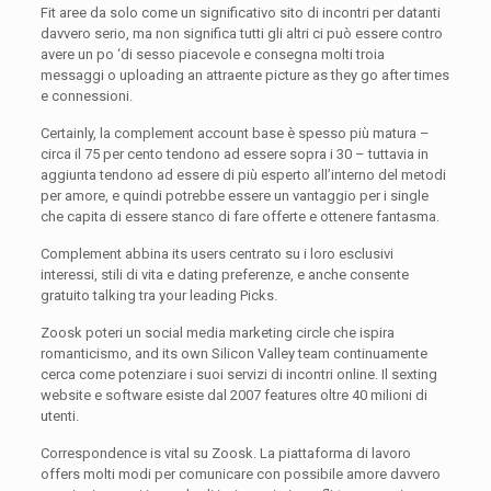
Fit aree da solo come un significativo sito di incontri per datanti
davvero serio, ma non significa tutti gli altri ci può essere contro
avere un po ‘di sesso piacevole e consegna molti troia
messaggi o uploading an attraente picture as they go after times
e connessioni.
Certainly, la complement account base è spesso più matura –
circa il 75 per cento tendono ad essere sopra i 30 – tuttavia in
aggiunta tendono ad essere di più esperto all’interno del metodi
per amore, e quindi potrebbe essere un vantaggio per i single
che capita di essere stanco di fare offerte e ottenere fantasma.
Complement abbina its users centrato su i loro esclusivi
interessi, stili di vita e dating preferenze, e anche consente
gratuito talking tra your leading Picks.
Zoosk poteri un social media marketing circle che ispira
romanticismo, and its own Silicon Valley team continuamente
cerca come potenziare i suoi servizi di incontri online. Il sexting
website e software esiste dal 2007 features oltre 40 milioni di
utenti.
Correspondence is vital su Zoosk. La piattaforma di lavoro
offers molti modi per comunicare con possibile amore davvero