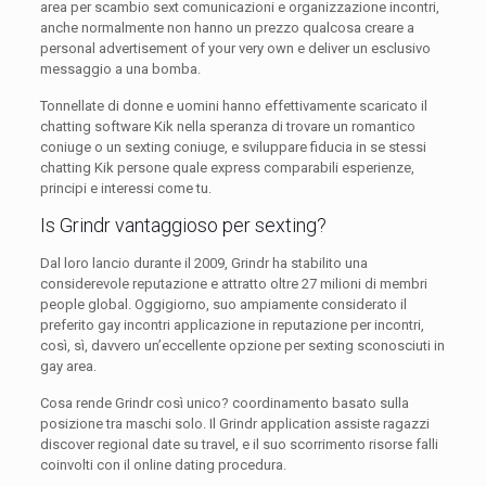
area per scambio sext comunicazioni e organizzazione incontri,
anche normalmente non hanno un prezzo qualcosa creare a
personal advertisement of your very own e deliver un esclusivo
messaggio a una bomba.
Tonnellate di donne e uomini hanno effettivamente scaricato il
chatting software Kik nella speranza di trovare un romantico
coniuge o un sexting coniuge, e sviluppare fiducia in se stessi
chatting Kik persone quale express comparabili esperienze,
principi e interessi come tu.
Is Grindr vantaggioso per sexting?
Dal loro lancio durante il 2009, Grindr ha stabilito una
considerevole reputazione e attratto oltre 27 milioni di membri
people global. Oggigiorno, suo ampiamente considerato il
preferito gay incontri applicazione in reputazione per incontri,
così, sì, davvero un’eccellente opzione per sexting sconosciuti in
gay area.
Cosa rende Grindr così unico? coordinamento basato sulla
posizione tra maschi solo. Il Grindr application assiste ragazzi
discover regional date su travel, e il suo scorrimento risorse falli
coinvolti con il online dating procedura.