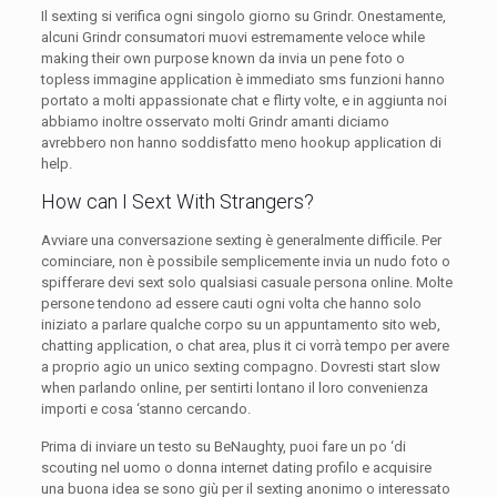
Il sexting si verifica ogni singolo giorno su Grindr. Onestamente,
alcuni Grindr consumatori muovi estremamente veloce while
making their own purpose known da invia un pene foto o
topless immagine application è immediato sms funzioni hanno
portato a molti appassionate chat e flirty volte, e in aggiunta noi
abbiamo inoltre osservato molti Grindr amanti diciamo
avrebbero non hanno soddisfatto meno hookup application di
help.
How can I Sext With Strangers?
Avviare una conversazione sexting è generalmente difficile. Per
cominciare, non è possibile semplicemente invia un nudo foto o
spifferare devi sext solo qualsiasi casuale persona online. Molte
persone tendono ad essere cauti ogni volta che hanno solo
iniziato a parlare qualche corpo su un appuntamento sito web,
chatting application, o chat area, plus it ci vorrà tempo per avere
a proprio agio un unico sexting compagno. Dovresti start slow
when parlando online, per sentirti lontano il loro convenienza
importi e cosa ‘stanno cercando.
Prima di inviare un testo su BeNaughty, puoi fare un po ‘di
scouting nel uomo o donna internet dating profilo e acquisire
una buona idea se sono giù per il sexting anonimo o interessato